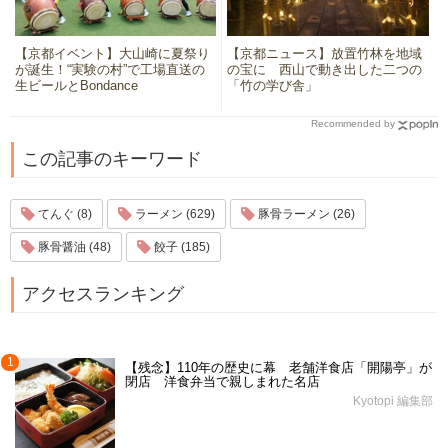
【京都イベント】大山崎に夏祭り
【京都ニュース】放置竹林を地域
が誕生！“実験の村”で工場直送の
の宝に 西山で動き出した二つの
生ビールとBondance
「竹の学び舎」
Recommended by
この記事のキーワード
てんぐ (8)
ラーメン (629)
豚骨ラーメン (26)
豚骨醤油 (48)
餃子 (185)
アクセスランキング
1
【残念】110年の歴史に幕 老舗洋食店「開陽亭」が
閉店 洋食弁当で親しまれた名店
Kyotopi 編集部