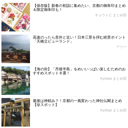
【保存版】新春の初詣に集めたい、京都の御朱印まとめ
＆限定御朱印も！
キョウトピ まとめ部
高速のったら意外と近い！日本三景を拝む絶景ポイント
「天橋立ビューランド」
アリー
【海の街】「丹後半島」をめいいっぱい楽しむためのお
すすめスポット８選！
Kyotopi まとめ部
最後は神頼み？！京都の一風変わった神社仏閣まとめ
【珍スポット】
Kyotopi まとめ部