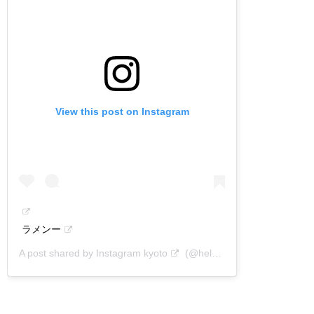
View this post on Instagram
ラメンー
A post shared by
Instagram kyoto
(@helvetica) on
Apr 3, 2013