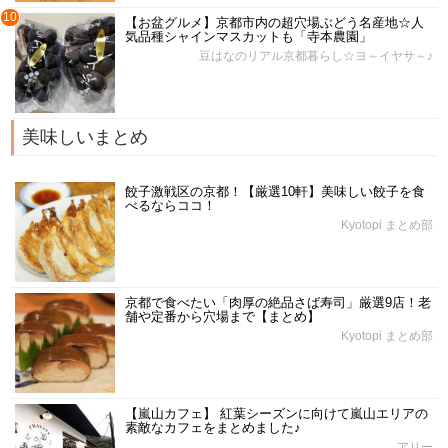
10
【お盆グルメ】京都市内の超穴場ぶどう名産地☆人
気品種シャインマスカットも「寺本農園」
豆はなのリアル京都暮らし☆ヨ～イヤサ～♪
美味しいまとめ
餃子激戦区の京都！【厳選10軒】美味しい餃子を食
べるならココ！
Kyotopi まとめ部
京都で食べたい「肉厚の絶品さば寿司」厳選9店！老
舗や定番から穴場まで【まとめ】
Kyotopi まとめ部
【嵐山カフェ】 紅葉シーズンに向けて嵐山エリアの
素敵なカフェをまとめました♪
アリー