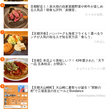
6
京都駅近く！炭火焼の自家菜園野菜や和牛が楽しめ
る人気店！朝食も評判「炭棲堂」
スイカ小太郎。
7
【京都洋食】ハンバーグも海老フライも！選べるラ
ンチが人気の知る人ぞ知る実力店「食らう」
つきはし
8
【京都】本店より美味しい？！ 43年愛された「天下
一品 五条桂店」が閉店へ
キョウトピラーメン部
9
【京都大山崎町】大山崎に夏祭りが誕生！“実験の
村”で工場直送の生ビールとBondance
kyotonisiyama hotsuu