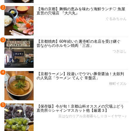
2
【海の京都】舞鶴の恵みを味わう海鮮ランチ♡ 魚屋
直営の穴場店 『大六丸』
ぐるみちゃん
3
【京都焼肉】60年続いた裏寺町の名店を受け継ぐ
昔ながらのホルモン焼肉「三吉」
つきはし
4
【京都ラーメン】段違いでウマい豚骨醤油！太鼓判
の人気店「ラーメン てんぐ 常盤店」
柳町イズル
5
【保存版】今が旬！京都山科オススメの穴場ぶどう
直売所☆シャインマスカット他【厳選３】
豆はなのリアル京都暮らし☆ヨ～イヤサ～♪