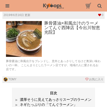
2019年6月16日 更新
0
豚骨醤油×和風出汁のラーメ
ンてんぐ西陣店【今出川智恵
光院】
豚骨醤油に和風出汁をブレンドし、意外とあっさりしてるけど奥深い味わ
いの一杯。 こじんまりとしたラーメン店ですが、地域の人に愛されるお
店です。
TOMY
お気に入り
目次
濃厚そうに見えてあっさりスープのラーメン
ネギたっぷりの「てんぐラーメン」