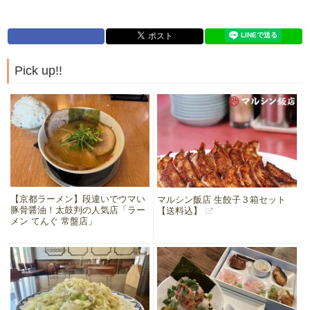
Pick up!!
【京都ラーメン】段違いでウマい
マルシン飯店 生餃子３箱セット
豚骨醤油！太鼓判の人気店「ラー
【送料込】
メン てんぐ 常盤店」