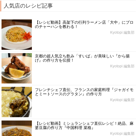
人気店のレシピ記事
【レシピ動画】高架下の行列ラーメン店「大中」にプロ
のチャーハンを教わる！
Kyotopi 編集部
京都の超人気立ち飲み「すいば」が美味しい『から揚
げ』の作り方を伝授！
Kyotopi 編集部
フレンチシェフ直伝、フランスの家庭料理『ジャガイモ
とミートソースのグラタン』の作り方
Kyotopi 編集部
【レシピ動画】ミシュランシェフ直伝レシピ！絶品、麻
婆豆腐の作り方『中国料理 菜格』
Kyotopi 編集部