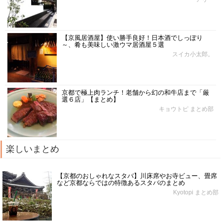
【京風居酒屋】使い勝手良好！日本酒でしっぽり
～、肴も美味しい激ウマ居酒屋５選
スイカ小太郎。
京都で極上肉ランチ！老舗から幻の和牛店まで「厳
選６店」【まとめ】
キョウトピ まとめ部
楽しいまとめ
【京都のおしゃれなスタバ】川床席やお寺ビュー、畳席
など京都ならではの特徴あるスタバのまとめ
Kyotopi まとめ部