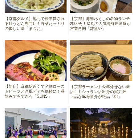
【京都グルメ】地元で長年愛され
【京都】海鮮尽くしの名物ランチ
る皿うどん専門店！野菜たっぷり
2000円！烏丸の人気海鮮居酒屋が
の優しい味「まつお」
営業再開「雑魚や」
【新店】京都駅近くで名物ロース
【京都ラーメン】今年外せない新
トビーフと洋風アテを気軽に！昼
店！ミシュラン店出身の実力派、
飲みでもできる「SUNS」
上品な豚骨魚介が絶品「穣」