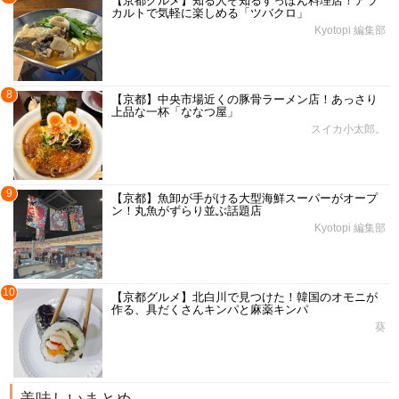
【京都グルメ】知る人ぞ知るすっぽん料理店！アラ
カルトで気軽に楽しめる「ツバクロ」
Kyotopi 編集部
8
【京都】中央市場近くの豚骨ラーメン店！あっさり
上品な一杯「ななつ屋」
スイカ小太郎。
9
【京都】魚卸が手がける大型海鮮スーパーがオープ
ン！丸魚がずらり並ぶ話題店
Kyotopi 編集部
10
【京都グルメ】北白川で見つけた！韓国のオモニが
作る、具だくさんキンパと麻薬キンパ
葵
美味しいまとめ