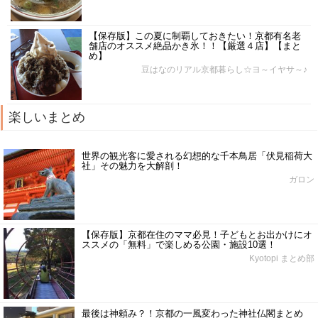
【保存版】この夏に制覇しておきたい！京都有名老
舗店のオススメ絶品かき氷！！【厳選４店】【まと
め】
豆はなのリアル京都暮らし☆ヨ～イヤサ～♪
楽しいまとめ
世界の観光客に愛される幻想的な千本鳥居「伏見稲荷大
社」その魅力を大解剖！
ガロン
【保存版】京都在住のママ必見！子どもとお出かけにオ
ススメの「無料」で楽しめる公園・施設10選！
Kyotopi まとめ部
最後は神頼み？！京都の一風変わった神社仏閣まとめ