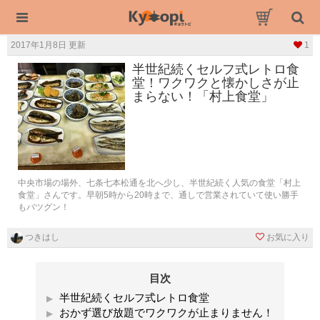
2017年1月8日 更新
1
半世紀続くセルフ式レトロ食
堂！ワクワクと懐かしさが止
まらない！「村上食堂」
中央市場の場外、七条七本松通を北へ少し、半世紀続く人気の食堂「村上
食堂」さんです。早朝5時から20時まで、通しで営業されていて使い勝手
もバツグン！
つきはし
お気に入り
目次
半世紀続くセルフ式レトロ食堂
おかず選び放題でワクワクが止まりません！