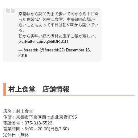
京都駅から訪問先まで歩いて向かう途中に寄
った創業41年の村上食堂。中央卸売市場が
近いこともあって平日は朝5:00から開いてい
る。
朝から美味い鱈の煮付と玉子ご飯が嬉しい。
pic.twitter.com/qG6tDRi01H
— forestbk (@forestbk22)
December 18,
2016
村上食堂 店舗情報
店名：村上食堂
住所：京都市下京区西七条北東野町95
電話番号：075-313-5523
営業時間：5:00～20:00(日祝7:30)
定休日：無休