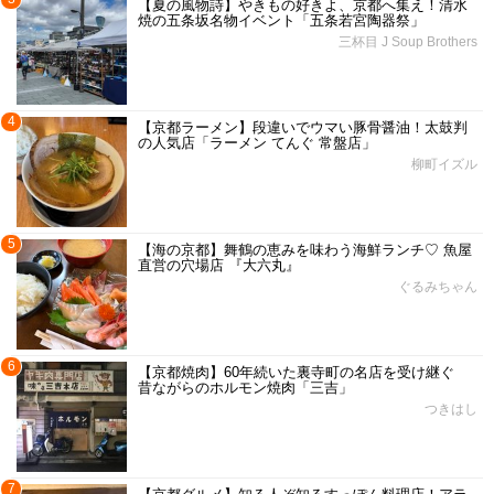
【夏の風物詩】やきもの好きよ、京都へ集え！清水
焼の五条坂名物イベント「五条若宮陶器祭」
三杯目 J Soup Brothers
4
【京都ラーメン】段違いでウマい豚骨醤油！太鼓判
の人気店「ラーメン てんぐ 常盤店」
柳町イズル
5
【海の京都】舞鶴の恵みを味わう海鮮ランチ♡ 魚屋
直営の穴場店 『大六丸』
ぐるみちゃん
6
【京都焼肉】60年続いた裏寺町の名店を受け継ぐ
昔ながらのホルモン焼肉「三吉」
つきはし
7