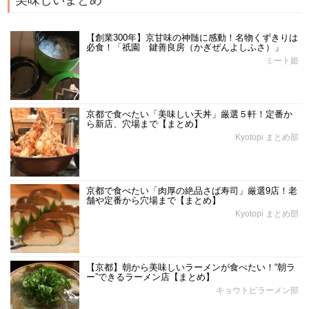
【創業300年】京甘味の神髄に感動！名物くずきりは
必食！「祇園 鍵善良房（かぎぜんよしふさ）」
ミート姫
京都で食べたい「美味しい天丼」厳選５軒！定番か
ら新店、穴場まで【まとめ】
Kyotopi まとめ部
京都で食べたい「肉厚の絶品さば寿司」厳選9店！老
舗や定番から穴場まで【まとめ】
Kyotopi まとめ部
【京都】朝から美味しいラーメンが食べたい！“朝ラ
ー”できるラーメン店【まとめ】
キョウトピラーメン部