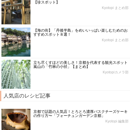
【珍スポット】
Kyotopi まとめ部
【海の街】「丹後半島」をめいいっぱい楽しむためのお
すすめスポット８選！
Kyotopi まとめ部
立ち尽くすほどの美しさ！京都を代表する観光スポット
嵐山の「竹林の小径」【まとめ】
Kyotopiカメラ部
人気店のレシピ記事
京都で話題の人気店！とろとろ濃厚バスクチーズケーキ
の作り方〜「フォーチュンガーデン京都」
Kyotopi 編集部