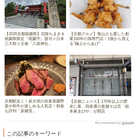
【2026京都祇園祭】厄除ちまき＆
【京都グルメ】魯山人も愛した創
祇園祭限定『祇園守』授与☆日本
業160年の鶏専門店！1個から買え
三大祭り主催「八坂神社」
る"極上からあげ"
京都駅近く！炭火焼の自家菜園野
【京都ニュース】170年以上の歴
菜や和牛が楽しめる人気店！朝食
史に幕…四条通の老舗そば店「総
も評判「炭棲堂」
本家ゑびや」が閉店
Recommended by
この記事のキーワード