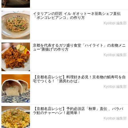
イタリアンの巨匠 イル ギオットーネ笹島シェフ直伝
「ボンゴレビアンコ」の作り方
Kyotopi 編集部
京都を代表するガツ盛り食堂「ハイライト」の名物メニ
ュー”唐揚げ”の作り方
Kyotopi 編集部
【京都名店レシピ】料理好き必見！京名物の鯖寿司を自
宅でつくる！「酒房わかば」
Kyotopi 編集部
【京都名店レシピ】予約必須店「秋華」直伝 、パラパ
ラ鮭のチャーハン！超簡単！
Kyotopi 編集部