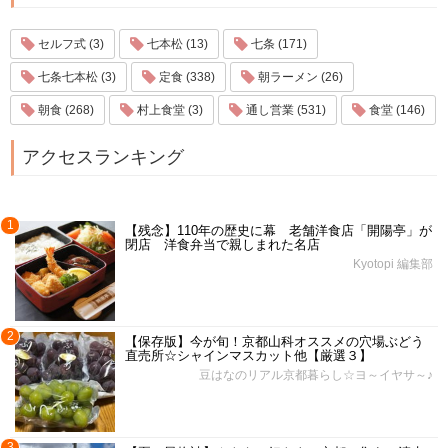
セルフ式 (3)
七本松 (13)
七条 (171)
七条七本松 (3)
定食 (338)
朝ラーメン (26)
朝食 (268)
村上食堂 (3)
通し営業 (531)
食堂 (146)
アクセスランキング
1
【残念】110年の歴史に幕 老舗洋食店「開陽亭」が
閉店 洋食弁当で親しまれた名店
Kyotopi 編集部
2
【保存版】今が旬！京都山科オススメの穴場ぶどう
直売所☆シャインマスカット他【厳選３】
豆はなのリアル京都暮らし☆ヨ～イヤサ～♪
3