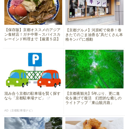
【保存版】京都オススメのアジア
【京都グルメ】河原町で発券！巻
ン食材店！ガチ中華～スパイスカ
きたてのごま油香る"具だくさん本
レーインド料理まで【厳選５店】
格キンパ"に感動
混み合う京都の駐車場を賢く探す
【京都夜観光】5年ぶり、更に進
なら「京都駐車場ナビ」
化を遂げて復活 幻想的な癒しの
ライトアップ「東山観月路」
AD（京都駐車場ナビ）