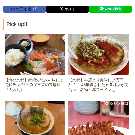
シェアする
Pick up!!
【海の京都】舞鶴の恵みを味わう
【京都】本店より美味しい天下一
海鮮ランチ♡ 魚屋直営の穴場店
品？！ 43年愛された五条桂店が閉
『大六丸』
店へ 名物・赤ラーメンも