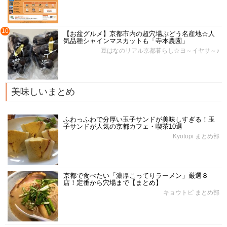
10
【お盆グルメ】京都市内の超穴場ぶどう名産地☆人
気品種シャインマスカットも「寺本農園」
豆はなのリアル京都暮らし☆ヨ～イヤサ～♪
美味しいまとめ
ふわっふわで分厚い玉子サンドが美味しすぎる！玉
子サンドが人気の京都カフェ・喫茶10選
Kyotopi まとめ部
京都で食べたい「濃厚こってりラーメン」厳選８
店！定番から穴場まで【まとめ】
キョウトピ まとめ部