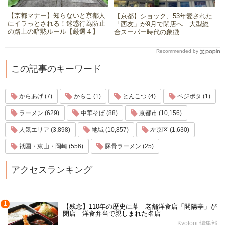
【京都マナー】知らないと京都人
【京都】ショック、53年愛された
にイラっとされる！迷惑行為防止
「西友」が9月で閉店へ 大型総
の路上の暗黙ルール【厳選４】
合スーパー時代の象徴
Recommended by
この記事のキーワード
からあげ (7)
からこ (1)
とんこつ (4)
ベジポタ (1)
ラーメン (629)
中華そば (88)
京都市 (10,156)
人気エリア (3,898)
地域 (10,857)
左京区 (1,630)
祇園・東山・岡崎 (556)
豚骨ラーメン (25)
アクセスランキング
1
【残念】110年の歴史に幕 老舗洋食店「開陽亭」が
閉店 洋食弁当で親しまれた名店
Kyotopi 編集部