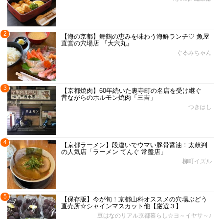
2
【海の京都】舞鶴の恵みを味わう海鮮ランチ♡ 魚屋
直営の穴場店 『大六丸』
ぐるみちゃん
3
【京都焼肉】60年続いた裏寺町の名店を受け継ぐ
昔ながらのホルモン焼肉「三吉」
つきはし
4
【京都ラーメン】段違いでウマい豚骨醤油！太鼓判
の人気店「ラーメン てんぐ 常盤店」
柳町イズル
5
【保存版】今が旬！京都山科オススメの穴場ぶどう
直売所☆シャインマスカット他【厳選３】
豆はなのリアル京都暮らし☆ヨ～イヤサ～♪