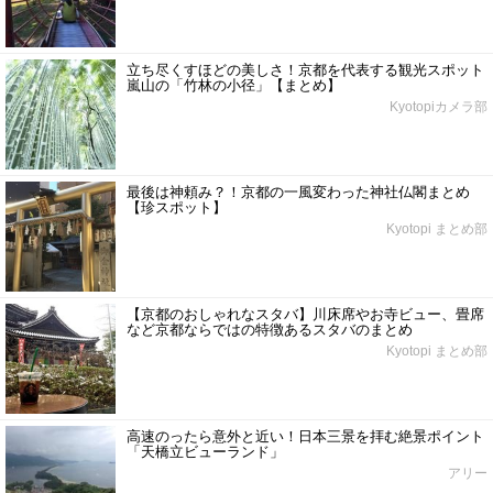
立ち尽くすほどの美しさ！京都を代表する観光スポット
嵐山の「竹林の小径」【まとめ】
Kyotopiカメラ部
最後は神頼み？！京都の一風変わった神社仏閣まとめ
【珍スポット】
Kyotopi まとめ部
【京都のおしゃれなスタバ】川床席やお寺ビュー、畳席
など京都ならではの特徴あるスタバのまとめ
Kyotopi まとめ部
高速のったら意外と近い！日本三景を拝む絶景ポイント
「天橋立ビューランド」
アリー