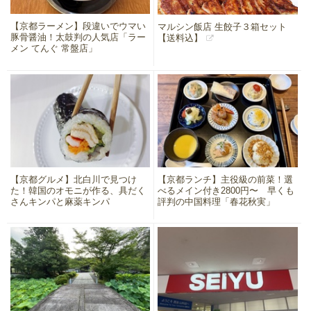
【京都ラーメン】段違いでウマい
マルシン飯店 生餃子３箱セット
豚骨醤油！太鼓判の人気店「ラー
【送料込】
メン てんぐ 常盤店」
【京都グルメ】北白川で見つけ
【京都ランチ】主役級の前菜！選
た！韓国のオモニが作る、具だく
べるメイン付き2800円〜 早くも
さんキンパと麻薬キンパ
評判の中国料理「春花秋実」