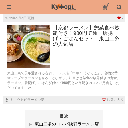
2026年6月3日 更新
2
【京都ラーメン】惣菜食べ放
題付き！980円で麺・唐揚
げ・ごはんセット 東山二条
の人気店
東山二条で長年愛される老舗ラーメン店「中華そば からこ」。名物の黄
金スープのラーメンもさることながら、注目は惣菜食べ放題付きの定食。
ラーメン、唐揚げ、ごはんが付いて980円という驚きのコスパ定食をいた
だいてきました。」
キョウトピラーメン部
お気に入り
目次
東山二条のコスパ抜群ラーメン店