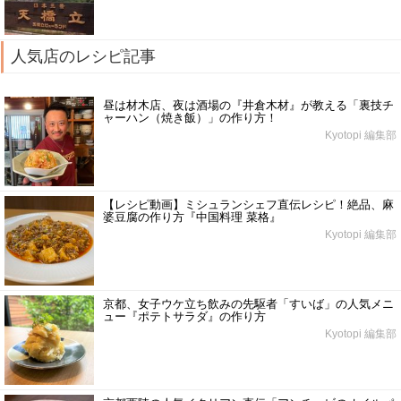
人気店のレシピ記事
昼は材木店、夜は酒場の『井倉木材』が教える「裏技チ
ャーハン（焼き飯）」の作り方！
Kyotopi 編集部
【レシピ動画】ミシュランシェフ直伝レシピ！絶品、麻
婆豆腐の作り方『中国料理 菜格』
Kyotopi 編集部
京都、女子ウケ立ち飲みの先駆者「すいば」の人気メニ
ュー『ポテトサラダ』の作り方
Kyotopi 編集部