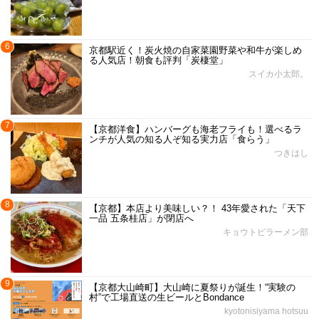
6
京都駅近く！炭火焼の自家菜園野菜や和牛が楽しめ
る人気店！朝食も評判「炭棲堂」
スイカ小太郎。
7
【京都洋食】ハンバーグも海老フライも！選べるラ
ンチが人気の知る人ぞ知る実力店「食らう」
つきはし
8
【京都】本店より美味しい？！ 43年愛された「天下
一品 五条桂店」が閉店へ
キョウトピラーメン部
9
【京都大山崎町】大山崎に夏祭りが誕生！“実験の
村”で工場直送の生ビールとBondance
kyotonisiyama hotsuu