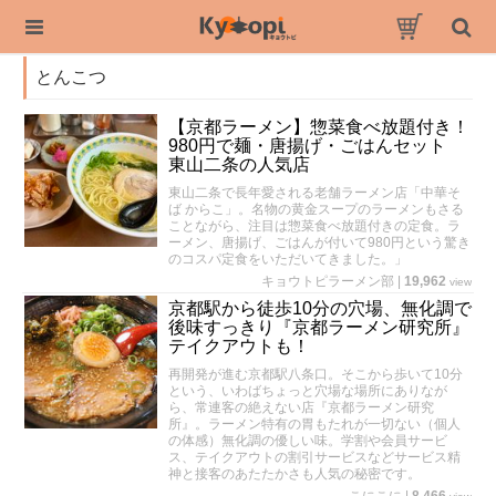
とんこつ
【京都ラーメン】惣菜食べ放題付き！
980円で麺・唐揚げ・ごはんセット
東山二条の人気店
東山二条で長年愛される老舗ラーメン店「中華そ
ば からこ」。名物の黄金スープのラーメンもさる
ことながら、注目は惣菜食べ放題付きの定食。ラ
ーメン、唐揚げ、ごはんが付いて980円という驚き
のコスパ定食をいただいてきました。」
キョウトピラーメン部
|
19,962
view
京都駅から徒歩10分の穴場、無化調で
後味すっきり『京都ラーメン研究所』
テイクアウトも！
再開発が進む京都駅八条口。そこから歩いて10分
という、いわばちょっと穴場な場所にありなが
ら、常連客の絶えない店『京都ラーメン研究
所』。ラーメン特有の胃もたれが一切ない（個人
の体感）無化調の優しい味。学割や会員サービ
ス、テイクアウトの割引サービスなどサービス精
神と接客のあたたかさも人気の秘密です。