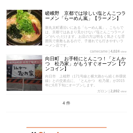
嵯峨野 京都では珍しい塩とんこつラ
ーメン「らーめん嵐」【ラーメン】
新丸太町通沿いにある「らーめん嵐」。こちらで
は、京都ではあまり見かけない“塩とんこつラーメ
ン”がいただけます。お店の方は明るく気さくな雰
囲気で座敷もあるので、子連れでも行きやすいラ
ーメン店です。
camecame
|
4,024
view
向日町 お手軽にとんこつ！「とんか
つ 松乃家」がもうすぐオープン【ワ
ンコイン】
向日市 上植野（171号線と横大路から続く外環状
線）との交差点に、「とんかつ 松乃屋」が2015
年に6月下旬にオープンします。
ガロン
|
2,892
view
4 件