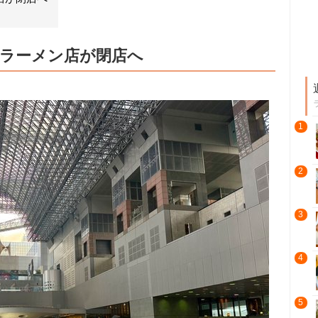
骨ラーメン店が閉店へ
1
2
3
4
5