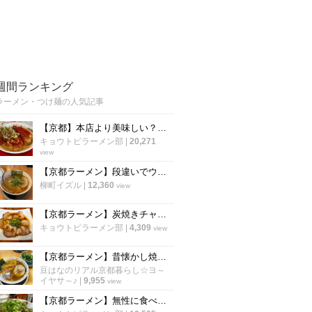
週間ランキング
ラーメン・つけ麺の人気記事
【京都】本店より美味しい？！ 43年愛された「天下一品 五条桂店」が閉店へ
キョウトピラーメン部
|
20,271
view
【京都ラーメン】段違いでウマい豚骨醤油！太鼓判の人気店「ラーメン てんぐ 常盤店」
柳町イズル
|
12,360
view
【京都ラーメン】炭焼きチャーシューの衝撃！名店の系譜を継ぐ実力店「麺屋 大ちゃん」
キョウトピラーメン部
|
4,309
view
【京都ラーメン】昔懐かし焼豚＆後乗せ青ネギ！太秦映画村スグの人気店「ラーメンてんぐ」
豆はなのリアル京都暮らし☆ヨ～
イヤサ～♪
|
9,955
view
【京都ラーメン】無性に食べたくなる老舗の一杯！限定メニューあり「新福菜館 天神川店」