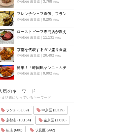
Kyotopi 編集部
|
3,768
view
フレンチシェフ直伝、フランスの家庭料理『ジャガイモとミートソースのグラタン』の作り方
Kyotopi 編集部
|
8,295
view
ローストビーフ専門店が教える、ローストビーフの作り方のすべて「ローストビーフの店 watanabe」
Kyotopi 編集部
|
11,131
view
京都を代表するガツ盛り食堂「ハイライト」の名物メニュー”唐揚げ”の作り方
Kyotopi 編集部
|
20,492
view
簡単！「韓国風ヤンニョムチキン」の作り方！京都の人気韓国料理店『ナム』に教わりました！
Kyotopi 編集部
|
9,992
view
人気のキーワード
いま話題になっているキーワード
ランチ (3,039)
中京区 (2,319)
京都市 (10,154)
左京区 (1,630)
新店 (680)
伏見区 (992)