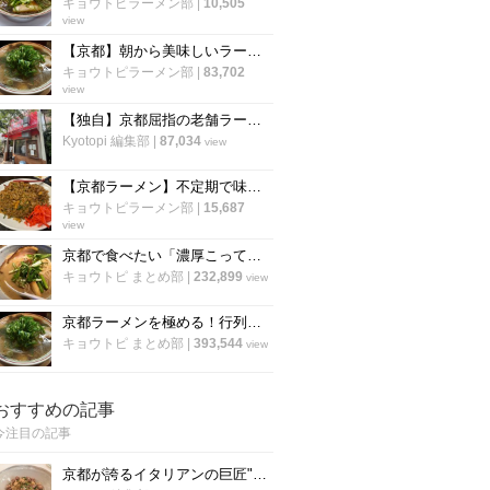
キョウトピラーメン部
|
10,505
view
【京都】朝から美味しいラーメンが食べたい！“朝ラー”できるラーメン店【まとめ】
キョウトピラーメン部
|
83,702
view
【独自】京都屈指の老舗ラーメン店「ますたに 北白川本店」が7月で無期限休業へ
Kyotopi 編集部
|
87,034
view
【京都ラーメン】不定期で味わえる知る人ぞ知る名物”焼飯”！〆にも使える人気店「きんざん」
キョウトピラーメン部
|
15,687
view
京都で食べたい「濃厚こってりラーメン」厳選８店！定番から穴場まで【まとめ】
キョウトピ まとめ部
|
232,899
view
京都ラーメンを極める！行列必至の人気店「厳選12店」市内から郊外店まで
キョウトピ まとめ部
|
393,544
view
おすすめの記事
今注目の記事
京都が誇るイタリアンの巨匠"笹島シェフ"の料理動画第二弾！今度はリゾット！