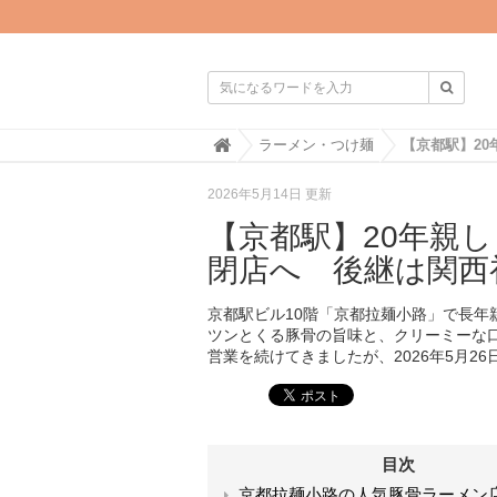

H
ラーメン・つけ麺
o
m
2026年5月14日 更新
e
【京都駅】20年親し
閉店へ 後継は関西
京都駅ビル10階「京都拉麺小路」で長
ツンとくる豚骨の旨味と、クリーミーな
営業を続けてきましたが、2026年5月2
目次
京都拉麺小路の人気豚骨ラーメン