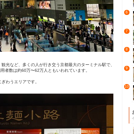
6
7
8
、観光など、多くの人が行き交う京都最大のターミナル駅で、
9
用者数は約60万〜62万人ともいわれています。
にぎわうエリアです。
10