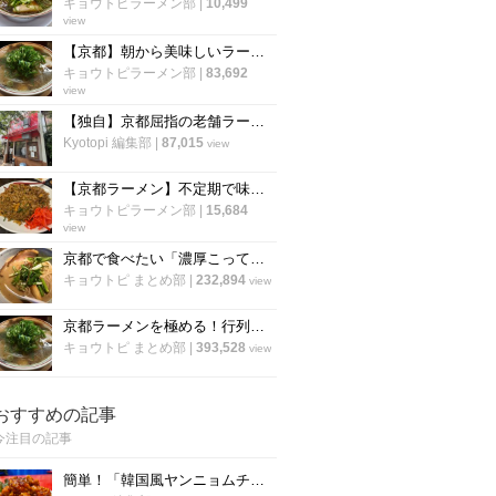
キョウトピラーメン部
|
10,499
view
【京都】朝から美味しいラーメンが食べたい！“朝ラー”できるラーメン店【まとめ】
キョウトピラーメン部
|
83,692
view
【独自】京都屈指の老舗ラーメン店「ますたに 北白川本店」が7月で無期限休業へ
Kyotopi 編集部
|
87,015
view
【京都ラーメン】不定期で味わえる知る人ぞ知る名物”焼飯”！〆にも使える人気店「きんざん」
キョウトピラーメン部
|
15,684
view
京都で食べたい「濃厚こってりラーメン」厳選８店！定番から穴場まで【まとめ】
キョウトピ まとめ部
|
232,894
view
京都ラーメンを極める！行列必至の人気店「厳選12店」市内から郊外店まで
キョウトピ まとめ部
|
393,528
view
おすすめの記事
今注目の記事
簡単！「韓国風ヤンニョムチキン」の作り方！京都の人気韓国料理店『ナム』に教わりました！