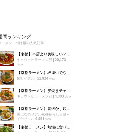
週間ランキング
ラーメン・つけ麺の人気記事
【京都】本店より美味しい？！ 43年愛された「天下一品 五条桂店」が閉店へ
キョウトピラーメン部
|
20,173
view
【京都ラーメン】段違いでウマい豚骨醤油！太鼓判の人気店「ラーメン てんぐ 常盤店」
柳町イズル
|
11,924
view
【京都ラーメン】炭焼きチャーシューの衝撃！名店の系譜を継ぐ実力店「麺屋 大ちゃん」
キョウトピラーメン部
|
4,303
view
【京都ラーメン】昔懐かし焼豚＆後乗せ青ネギ！太秦映画村スグの人気店「ラーメンてんぐ」
豆はなのリアル京都暮らし☆ヨ～
イヤサ～♪
|
9,951
view
【京都ラーメン】無性に食べたくなる老舗の一杯！限定メニューあり「新福菜館 天神川店」