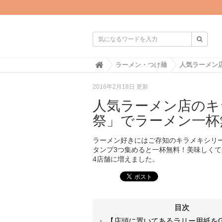

H
ラーメン・つけ麺
o
m
2016年2月18日 更新
e
人気ラーメン店のキ
祭」でラーメン一杯
ラーメン好きにはご存知のキラメキシリ
タンプ3つ集めると一杯無料！美味しくて
4店舗に増えました。
目次
【店頭に置いてあるラリー用紙をG