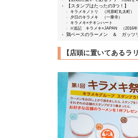
【スタンプはたったの3つ！】
キラメキノトリ （河原町丸太町）
夕日のキラメキ （一乗寺）
キラメキ×チキンハート
※追記 キラメキ×JAPAN （2016
鶏ベースのラーメン ＆ ガッツ
【店頭に置いてあるラリ