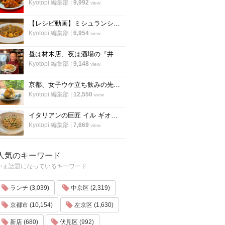
Kyotopi 編集部
|
9,992
view
【レシピ動画】ミシュランシェフ直伝レシピ！絶品、麻婆豆腐の作り方『中国料理 菜格』
Kyotopi 編集部
|
6,954
view
昼は材木店、夜は酒場の『井倉木材』が教える「裏技チャーハン（焼き飯）」の作り方！
Kyotopi 編集部
|
9,148
view
京都、女子ウケ立ち飲みの先駆者「すいば」の人気メニュー『ポテトサラダ』の作り方
Kyotopi 編集部
|
12,550
view
イタリアンの巨匠 イル ギオットーネ笹島シェフ直伝「ボンゴレビアンコ」の作り方
Kyotopi 編集部
|
7,669
view
人気のキーワード
いま話題になっているキーワード
ランチ (3,039)
中京区 (2,319)
京都市 (10,154)
左京区 (1,630)
新店 (680)
伏見区 (992)