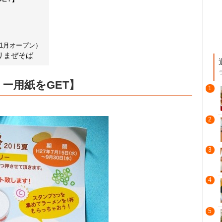
年1月オープン）
リまぜそば
ー用紙をGET】
1
2
3
4
5