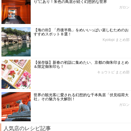
り”にあり！朱色の鳥居が続く幻想的な世界
ガロン
【海の街】「丹後半島」をめいいっぱい楽しむためのお
すすめスポット８選！
Kyotopi まとめ部
【保存版】新春の初詣に集めたい、京都の御朱印まとめ
＆限定御朱印も！
キョウトピ まとめ部
世界の観光客に愛される幻想的な千本鳥居「伏見稲荷大
社」その魅力を大解剖！
ガロン
人気店のレシピ記事