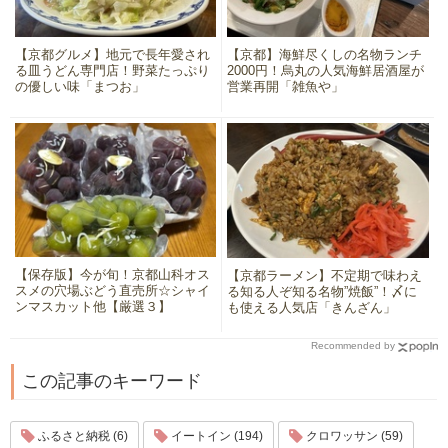
【京都グルメ】地元で長年愛され
【京都】海鮮尽くしの名物ランチ
る皿うどん専門店！野菜たっぷり
2000円！烏丸の人気海鮮居酒屋が
の優しい味「まつお」
営業再開「雑魚や」
【保存版】今が旬！京都山科オス
【京都ラーメン】不定期で味わえ
スメの穴場ぶどう直売所☆シャイ
る知る人ぞ知る名物”焼飯”！〆に
ンマスカット他【厳選３】
も使える人気店「きんざん」
Recommended by
この記事のキーワード
ふるさと納税 (6)
イートイン (194)
クロワッサン (59)