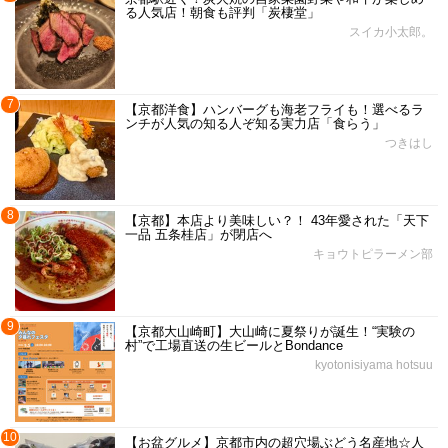
る人気店！朝食も評判「炭棲堂」
スイカ小太郎。
7
【京都洋食】ハンバーグも海老フライも！選べるラ
ンチが人気の知る人ぞ知る実力店「食らう」
つきはし
8
【京都】本店より美味しい？！ 43年愛された「天下
一品 五条桂店」が閉店へ
キョウトピラーメン部
9
【京都大山崎町】大山崎に夏祭りが誕生！“実験の
村”で工場直送の生ビールとBondance
kyotonisiyama hotsuu
10
【お盆グルメ】京都市内の超穴場ぶどう名産地☆人