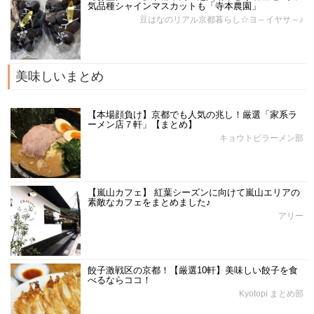
気品種シャインマスカットも「寺本農園」
豆はなのリアル京都暮らし☆ヨ～イヤサ～♪
美味しいまとめ
【本場顔負け】京都でも人気の兆し！厳選「家系ラ
ーメン店７軒」【まとめ】
キョウトピラーメン部
【嵐山カフェ】 紅葉シーズンに向けて嵐山エリアの
素敵なカフェをまとめました♪
アリー
餃子激戦区の京都！【厳選10軒】美味しい餃子を食
べるならココ！
Kyotopi まとめ部