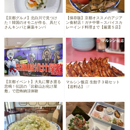
【京都グルメ】北白川で見つけ
【保存版】京都オススメのアジア
た！韓国のオモニが作る、具だく
ン食材店！ガチ中華～スパイスカ
さんキンパと麻薬キンパ
レーインド料理まで【厳選５店】
【京都イベント】大丸に響き渡る
マルシン飯店 生餃子３箱セット
悲鳴！伝説の「比叡山お化け屋
【送料込】
敷」で恐怖納涼体験