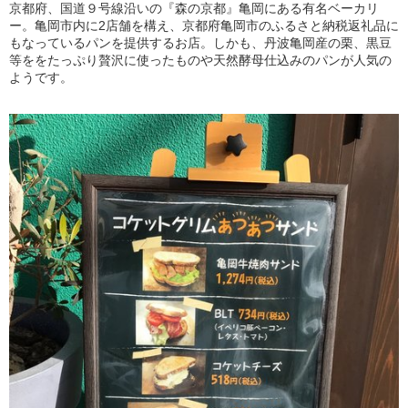
京都府、国道９号線沿いの『森の京都』亀岡にある有名ベーカリ
ー。亀岡市内に2店舗を構え、京都府亀岡市のふるさと納税返礼品に
もなっているパンを提供するお店。しかも、丹波亀岡産の栗、黒豆
等ををたっぷり贅沢に使ったものや天然酵母仕込みのパンが人気の
ようです。