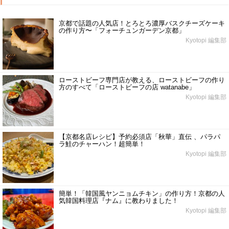
京都で話題の人気店！とろとろ濃厚バスクチーズケーキ
の作り方〜「フォーチュンガーデン京都」
Kyotopi 編集部
ローストビーフ専門店が教える、ローストビーフの作り
方のすべて「ローストビーフの店 watanabe」
Kyotopi 編集部
【京都名店レシピ】予約必須店「秋華」直伝 、パラパ
ラ鮭のチャーハン！超簡単！
Kyotopi 編集部
簡単！「韓国風ヤンニョムチキン」の作り方！京都の人
気韓国料理店『ナム』に教わりました！
Kyotopi 編集部