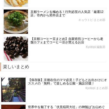
京都ラーメンを極める！行列必至の人気店「厳選12
店」市内から郊外店まで
キョウトピ まとめ部
【京都コーヒー豆まとめ】自家焙煎コーヒーから老
舗カフェまでコーヒー豆が買えるお店
Kyotopi 編集部
楽しいまとめ
【保存版】京都在住のママ必見！子どもとお出かけにオ
ススメの「無料」で楽しめる公園・施設10選！
Kyotopi まとめ部
世界中を魅了する「伏見稲荷大社」の神髄は”お山めぐ