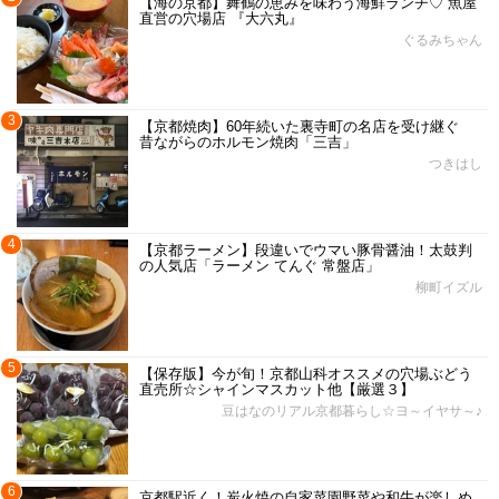
【海の京都】舞鶴の恵みを味わう海鮮ランチ♡ 魚屋
直営の穴場店 『大六丸』
ぐるみちゃん
3
【京都焼肉】60年続いた裏寺町の名店を受け継ぐ
昔ながらのホルモン焼肉「三吉」
つきはし
4
【京都ラーメン】段違いでウマい豚骨醤油！太鼓判
の人気店「ラーメン てんぐ 常盤店」
柳町イズル
5
【保存版】今が旬！京都山科オススメの穴場ぶどう
直売所☆シャインマスカット他【厳選３】
豆はなのリアル京都暮らし☆ヨ～イヤサ～♪
6
京都駅近く！炭火焼の自家菜園野菜や和牛が楽しめ