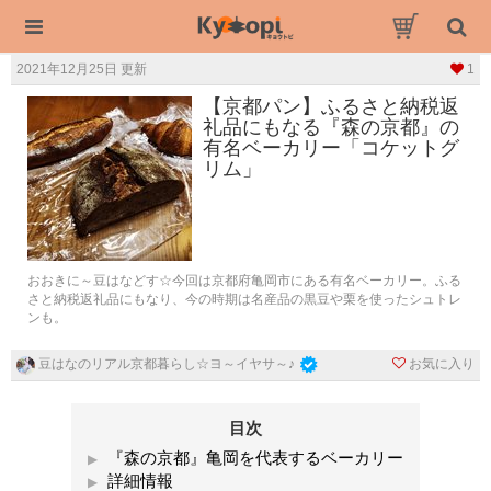
2021年12月25日 更新
1
【京都パン】ふるさと納税返
礼品にもなる『森の京都』の
有名ベーカリー「コケットグ
リム」
おおきに～豆はなどす☆今回は京都府亀岡市にある有名ベーカリー。ふる
さと納税返礼品にもなり、今の時期は名産品の黒豆や栗を使ったシュトレ
ンも。
お気に入り
豆はなのリアル京都暮らし☆ヨ～イヤサ～♪
目次
『森の京都』亀岡を代表するベーカリー
詳細情報