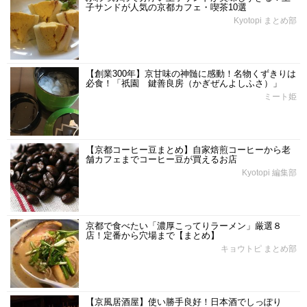
子サンドが人気の京都カフェ・喫茶10選
Kyotopi まとめ部
【創業300年】京甘味の神髄に感動！名物くずきりは
必食！「祇園 鍵善良房（かぎぜんよしふさ）」
ミート姫
【京都コーヒー豆まとめ】自家焙煎コーヒーから老
舗カフェまでコーヒー豆が買えるお店
Kyotopi 編集部
京都で食べたい「濃厚こってりラーメン」厳選８
店！定番から穴場まで【まとめ】
キョウトピ まとめ部
【京風居酒屋】使い勝手良好！日本酒でしっぽり