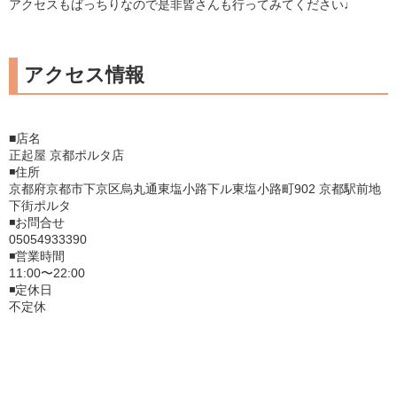
アクセスもばっちりなので是非皆さんも行ってみてください♩
アクセス情報
■店名
正起屋 京都ポルタ店
◾️住所
京都府京都市下京区烏丸通東塩小路下ル東塩小路町902 京都駅前地
下街ポルタ
◾️お問合せ
05054933390
◾️営業時間
11:00〜22:00
◾️定休日
不定休