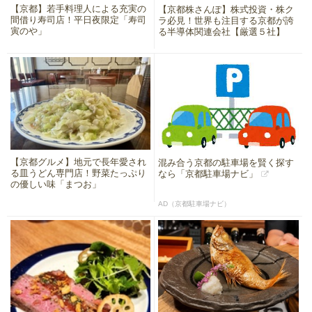
【京都】若手料理人による充実の
【京都株さんぽ】株式投資・株ク
間借り寿司店！平日夜限定「寿司
ラ必見！世界も注目する京都が誇
寅のや」
る半導体関連会社【厳選５社】
【京都グルメ】地元で長年愛され
混み合う京都の駐車場を賢く探す
る皿うどん専門店！野菜たっぷり
なら「京都駐車場ナビ」
の優しい味「まつお」
AD（京都駐車場ナビ）