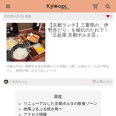
2022年4月7日 更新
0
【京都ランチ】三重県の「伊
勢赤どり」を秘伝のたれで！
『正起屋 京都ポルタ店』
大阪を中心に展開する焼き鳥屋さんが京都に上陸！お得なランチは17時ま
でと、時間が長いのもうれしい〜◎
ぐるみちゃん
お気に入り
目次
リニューアルした京都ポルタの飲食ゾーン
肉厚ぷるぷる焼き鳥〜
アクセス情報