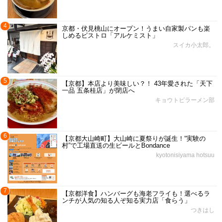
4
京都・伏見桃山にオープン！うまい自家製パンも楽
しめるビストロ「アルケミスト」
スイカ小太郎。
5
【京都】本店より美味しい？！ 43年愛された「天下
一品 五条桂店」が閉店へ
キョウトピラーメン部
6
【京都大山崎町】大山崎に夏祭りが誕生！“実験の
村”で工場直送の生ビールとBondance
kyotonisiyama hotsuu
7
【京都洋食】ハンバーグも海老フライも！選べるラ
ンチが人気の知る人ぞ知る実力店「食らう」
つきはし