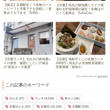
【新店】京都駅近くで名物ロース
【京都】烏丸の路地裏にライブ感
トビーフと洋風アテを気軽に！昼
溢れる炉端酒場が誕生！名物はの
飲みでもできる「SUNS」
どぐろ姿焼き「SuSuCoLi」
【京都ランチ】北白川の路地裏レ
【京都】海鮮尽くしの名物ランチ
トロ食堂 秘密にしたい穴場店
2000円！烏丸の人気海鮮居酒屋が
の"絶品タツタ南蛮"
営業再開「雑魚や」
Recommended by
この記事のキーワード
ポルタ (37)
ランチ (3,039)
串カツ (38)
京都ポルタ (20)
京都市 (10,154)
京都駅 (528)