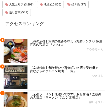
人気エリア (3,898)
地域 (10,855)
焼き鳥 (77)
通し営業 (531)
アクセスランキング
1
【海の京都】舞鶴の恵みを味わう海鮮ランチ♡ 魚屋
直営の穴場店 『大六丸』
ぐるみちゃん
2
【京都焼肉】60年続いた裏寺町の名店を受け継ぐ
昔ながらのホルモン焼肉「三吉」
つきはし
3
【京都ラーメン】段違いでウマい豚骨醤油！太鼓判
の人気店「ラーメン てんぐ 常盤店」
柳町イズル