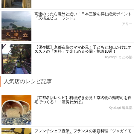
高速のったら意外と近い！日本三景を拝む絶景ポイント
「天橋立ビューランド」
アリー
【保存版】京都在住のママ必見！子どもとお出かけにオ
ススメの「無料」で楽しめる公園・施設10選！
Kyotopi まとめ部
人気店のレシピ記事
【京都名店レシピ】料理好き必見！京名物の鯖寿司を自
宅でつくる！「酒房わかば」
Kyotopi 編集部
フレンチシェフ直伝、フランスの家庭料理『ジャガイモ