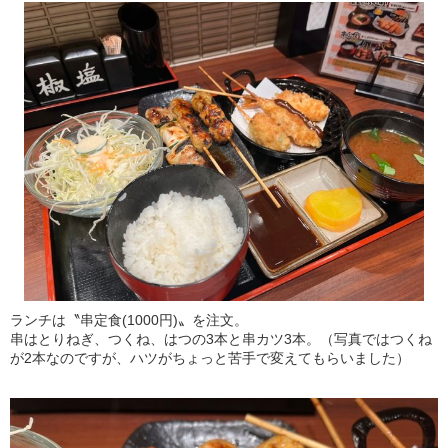
ランチは〝串定食(1000円)〟を注文。
串はとりねぎ、つくね、はつの3本と串カツ3本。（写真ではつくね
が2本なのですが、ハツがちょっと苦手で変えてもらいました）