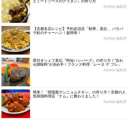
とミートソースのグラタン』の作り方
Kyotopi 編集部
【京都名店レシピ】予約必須店「秋華」直伝 、パラパ
ラ鮭のチャーハン！超簡単！
Kyotopi 編集部
星付きシェフ直伝『時短ハンバーグ』の作り方！”合わ
せ調味料”が決め手！フランス料理「レーヌ デ プレ」
Kyotopi 編集部
簡単！「韓国風ヤンニョムチキン」の作り方！京都の人
気韓国料理店『ナム』に教わりました！
Kyotopi 編集部