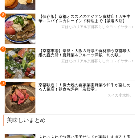
8
【保存版】京都オススメのアジアン食材店！ガチ中
華～スパイスカレーインド料理まで【厳選５店】
豆はなのリアル京都暮らし☆ヨ～イヤサ～♪
9
【京都市場】奈良・大阪３府県の食材揃う京都最大
級の直売所！夏野菜＆フルーツ満載「旬の駅」
豆はなのリアル京都暮らし☆ヨ～イヤサ～♪
10
京都駅近く！炭火焼の自家菜園野菜や和牛が楽しめ
る人気店！朝食も評判「炭棲堂」
スイカ小太郎。
美味しいまとめ
ふわっふわで分厚い玉子サンドが美味しすぎる！玉