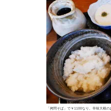
「拷問そば」で￥1100なり。辛味大根