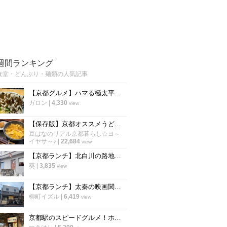
週間ランキング
食堂・どんぶり・麺類の人気記事
【京都グルメ】ハマる極太平打ち蕎麦！人気スーパー銭湯「力の湯」の食事処に新店
ガロン
|
4,330
view
【保存版】京都オススメうどん！京都駅行列店～昔ながらの地元食堂まで☆下京区編【厳選８店】
豆はなのリアル京都暮らし☆ヨ～
イヤサ～♪
|
22,684
view
【京都ランチ】北白川の路地裏レトロ食堂 秘密にしたい穴場店の"絶品タツタ南蛮"
葵
|
3,835
view
【京都ランチ】太秦の映画関係者御用達、老舗お食事処「美濃屋」
柳町イズル
|
6,419
view
京都駅のスピードグルメ！ホームの侮れない立ち食いそば 早朝から営業「麺家 京都 上がも」