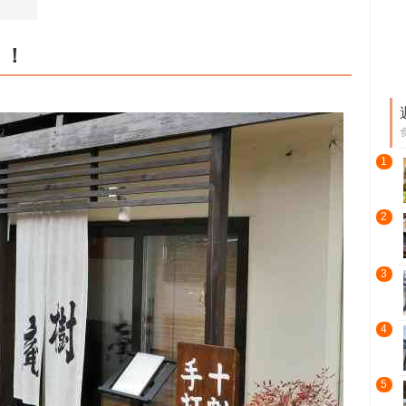
り！
1
2
3
4
5