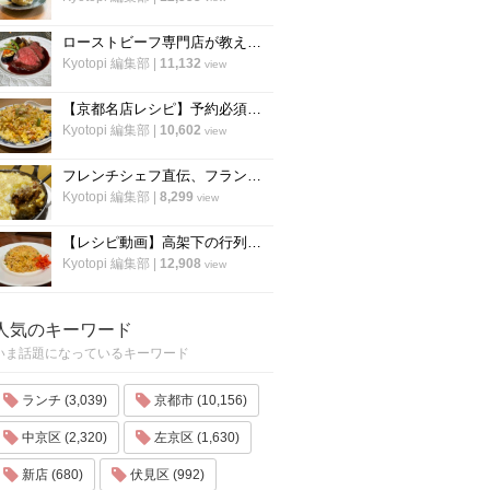
ローストビーフ専門店が教える、ローストビーフの作り方のすべて「ローストビーフの店 watanabe」
Kyotopi 編集部
|
11,132
view
【京都名店レシピ】予約必須店「秋華」直伝 、パラパラ鮭のチャーハン！超簡単！
Kyotopi 編集部
|
10,602
view
フレンチシェフ直伝、フランスの家庭料理『ジャガイモとミートソースのグラタン』の作り方
Kyotopi 編集部
|
8,299
view
【レシピ動画】高架下の行列ラーメン店「大中」にプロのチャーハンを教わる！
Kyotopi 編集部
|
12,908
view
人気のキーワード
いま話題になっているキーワード
ランチ (3,039)
京都市 (10,156)
中京区 (2,320)
左京区 (1,630)
新店 (680)
伏見区 (992)