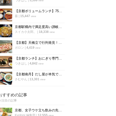
つきはし
|
5,399
view
【京都ボリュームランチ】750円でこの量は事件！学生街の名食堂で「チキンカツ」を食らう
葵
|
15,447
view
京都駅構内で満足度高い讃岐うどん！もっと早く来れば良かった「つくもうどん」
スイカ小太郎。
|
18,338
view
【京都】天橋立で行列発見！限定の贅沢かにめし弁当がまさかの1500円「はしだて物産」
ガロン
|
4,419
view
【京都ランチ】おにぎり専門店の唐揚げ付のセットが人気「成いち」
つきはし
|
4,842
view
【京都南丹】だし屋が本気で作ったうどん屋『ウドンゴヤ』で味わう極旨うどん
さむやん
|
13,301
view
おすすめの記事
今注目の記事
京都、女子ウケ立ち飲みの先駆者「すいば」の人気メニュー『ポテトサラダ』の作り方
Kyotopi 編集部
|
12,555
view