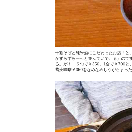
十割そばと純米酒にこだわったお店！と
がずらずらーっと並んでいで、る）ので
る。が！ ５勺で￥350、1合で￥70
蕎麦味噌￥350をなめなめしながらまっ