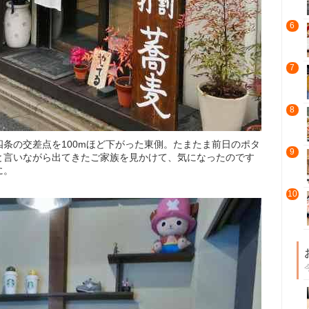
6
7
8
条の交差点を100mほど下がった東側。たまたま前日のポタ
9
と言いながら出てきたご家族を見かけて、気になったのです
に。
10