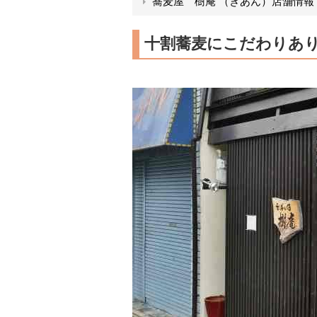
蕎麦屋 樹庵 （きあん）店舗情報
十割蕎麦にこだわりあ