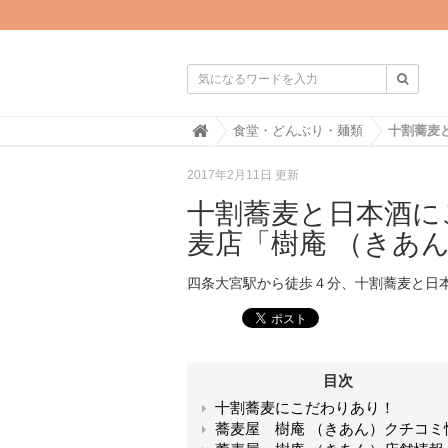

H
食堂・どんぶり・麺類
o
m
2017年2月11日 更新
e
十割蕎麦と日本酒に
麦店「樹庵 （きあ
四条大宮駅から徒歩４分、十割蕎麦と日
目次
十割蕎麦にこだわりあり！
蕎麦屋 樹庵 （きあん）クチコミ