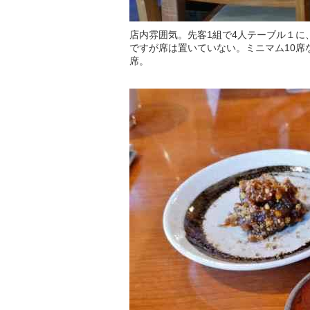
店内雰囲気。先客1組で4人テーブル１に
ですが席は置いていない。ミニマム10席
席。