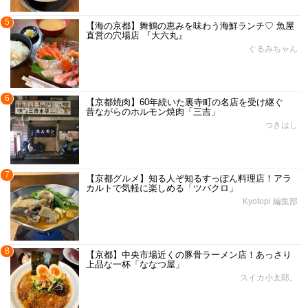
5
【海の京都】舞鶴の恵みを味わう海鮮ランチ♡ 魚屋
直営の穴場店 『大六丸』
ぐるみちゃん
6
【京都焼肉】60年続いた裏寺町の名店を受け継ぐ
昔ながらのホルモン焼肉「三吉」
つきはし
7
【京都グルメ】知る人ぞ知るすっぽん料理店！アラ
カルトで気軽に楽しめる「ツバクロ」
Kyotopi 編集部
8
【京都】中央市場近くの豚骨ラーメン店！あっさり
上品な一杯「ななつ屋」
スイカ小太郎。