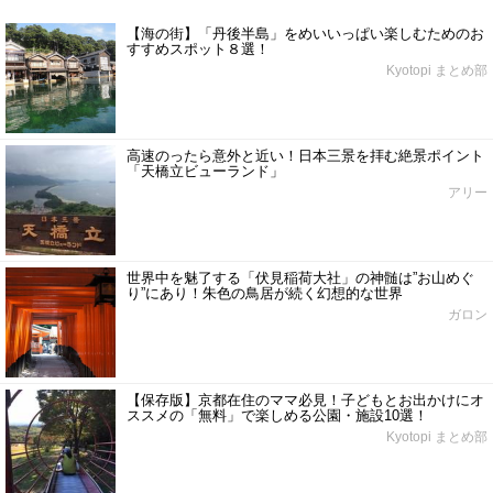
【海の街】「丹後半島」をめいいっぱい楽しむためのお
すすめスポット８選！
Kyotopi まとめ部
高速のったら意外と近い！日本三景を拝む絶景ポイント
「天橋立ビューランド」
アリー
世界中を魅了する「伏見稲荷大社」の神髄は”お山めぐ
り”にあり！朱色の鳥居が続く幻想的な世界
ガロン
【保存版】京都在住のママ必見！子どもとお出かけにオ
ススメの「無料」で楽しめる公園・施設10選！
Kyotopi まとめ部