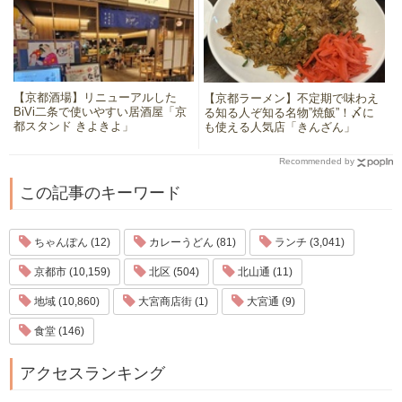
【京都酒場】リニューアルした
【京都ラーメン】不定期で味わえ
BiVi二条で使いやすい居酒屋「京
る知る人ぞ知る名物”焼飯”！〆に
都スタンド きよきよ」
も使える人気店「きんざん」
Recommended by
この記事のキーワード
ちゃんぽん (12)
カレーうどん (81)
ランチ (3,041)
京都市 (10,159)
北区 (504)
北山通 (11)
地域 (10,860)
大宮商店街 (1)
大宮通 (9)
食堂 (146)
アクセスランキング