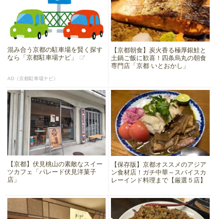
混み合う京都の駐車場を賢く探す
【京都朝食】炭火香る極厚銀鮭と
なら「京都駐車場ナビ」
土鍋ご飯に歓喜！四条烏丸の朝食
専門店「京都 いとおかし」
AD（京都駐車場ナビ）
【京都】伏見桃山の素敵なスイー
【保存版】京都オススメのアジア
ツカフェ「パレード伏見洋菓子
ン食材店！ガチ中華～スパイスカ
店」
レーインド料理まで【厳選５店】