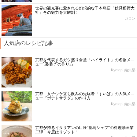
世界の観光客に愛される幻想的な千本鳥居「伏見稲荷大
社」その魅力を大解剖！
ガロン
人気店のレシピ記事
京都を代表するガツ盛り食堂「ハイライト」の名物メニ
ュー”唐揚げ”の作り方
Kyotopi 編集部
京都、女子ウケ立ち飲みの先駆者「すいば」の人気メニ
ュー『ポテトサラダ』の作り方
Kyotopi 編集部
京都が誇るイタリアンの巨匠"笹島シェフ"の料理動画第
二弾！今度はリゾット！