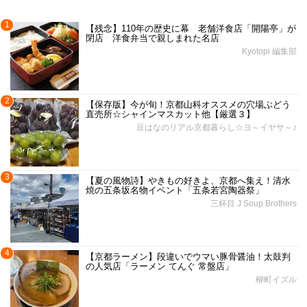
1
【残念】110年の歴史に幕 老舗洋食店「開陽亭」が
閉店 洋食弁当で親しまれた名店
Kyotopi 編集部
2
【保存版】今が旬！京都山科オススメの穴場ぶどう
直売所☆シャインマスカット他【厳選３】
豆はなのリアル京都暮らし☆ヨ～イヤサ～♪
3
【夏の風物詩】やきもの好きよ、京都へ集え！清水
焼の五条坂名物イベント「五条若宮陶器祭」
三杯目 J Soup Brothers
4
【京都ラーメン】段違いでウマい豚骨醤油！太鼓判
の人気店「ラーメン てんぐ 常盤店」
柳町イズル