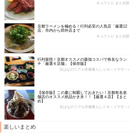
キョウトピ まとめ部
京都ラーメンを極める！行列必至の人気店「厳選12
店」市内から郊外店まで
キョウトピ まとめ部
行列覚悟！京都オススメの最強コスパで有名なラン
チ「厳選６店舗」【保存版】
豆はなのリアル京都暮らし☆ヨ～イヤサ～♪
【保存版】この夏に制覇しておきたい！京都有名老
舗店のオススメ絶品かき氷！！【厳選４店】【まと
め】
豆はなのリアル京都暮らし☆ヨ～イヤサ～♪
楽しいまとめ