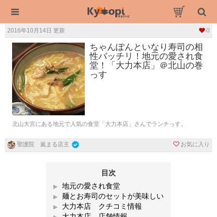
2016年10月14日 更新
0
ちゃんぽんといなり寿司の相
性バッチリ！地元の愛され食
堂！「大力本店」＠北山の巻
っす
北山大宮にある地元で人気の食堂「大力本店」さんでランチっす。
お気に入り
聖護院 嵐まる店主
目次
地元の愛され食堂
麺とお寿司のセットが美味しい
大力本店 クチコミ情報
大力本店 店舗情報