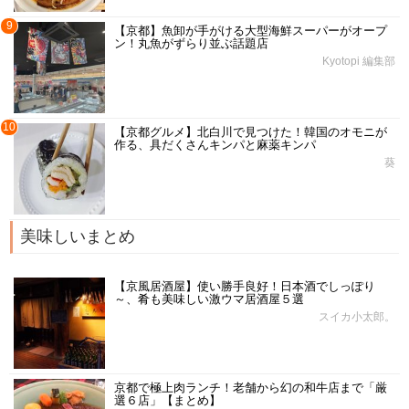
9
【京都】魚卸が手がける大型海鮮スーパーがオープ
ン！丸魚がずらり並ぶ話題店
Kyotopi 編集部
10
【京都グルメ】北白川で見つけた！韓国のオモニが
作る、具だくさんキンパと麻薬キンパ
葵
美味しいまとめ
【京風居酒屋】使い勝手良好！日本酒でしっぽり
～、肴も美味しい激ウマ居酒屋５選
スイカ小太郎。
京都で極上肉ランチ！老舗から幻の和牛店まで「厳
選６店」【まとめ】