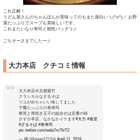
これ正解！
うどん屋さんのちゃんぽんが美味ってのもまた面白い＼(^o^)／ お野
菜たっぷりでスープも美味しいです。
これまたいなり寿司と相性バッチリ♫
ごちそーさまでしたー♫
大力本店 クチコミ情報
大力本店＠京都紫竹
クラシカルなざるそば
ツユがめちゃいい味してました
干瓢たっぷりの巻寿司
椎茸と厚焼き玉子の組合せは定番の味
さすが本店、なかなかイケます
#大力
#食堂
#ざるそば
#巻寿司
pic.twitter.com/wda7m75rT2
— 煽 (@aoao1212a)
April 11, 2016