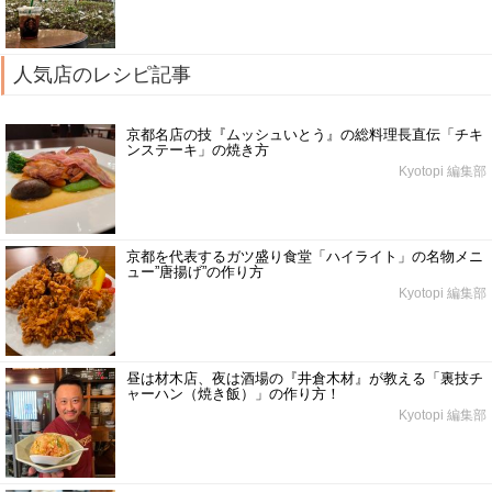
人気店のレシピ記事
京都名店の技『ムッシュいとう』の総料理長直伝「チキ
ンステーキ」の焼き方
Kyotopi 編集部
京都を代表するガツ盛り食堂「ハイライト」の名物メニ
ュー”唐揚げ”の作り方
Kyotopi 編集部
昼は材木店、夜は酒場の『井倉木材』が教える「裏技チ
ャーハン（焼き飯）」の作り方！
Kyotopi 編集部