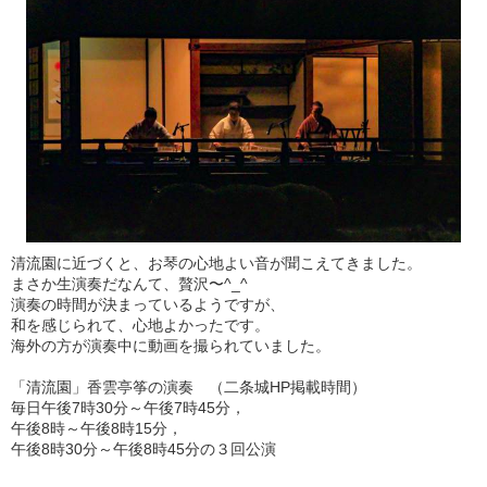
清流園に近づくと、お琴の心地よい音が聞こえてきました。
まさか生演奏だなんて、贅沢〜^_^
演奏の時間が決まっているようですが、
和を感じられて、心地よかったです。
海外の方が演奏中に動画を撮られていました。
「清流園」香雲亭筝の演奏 （二条城HP掲載時間）
毎日午後7時30分～午後7時45分，
午後8時～午後8時15分，
午後8時30分～午後8時45分の３回公演