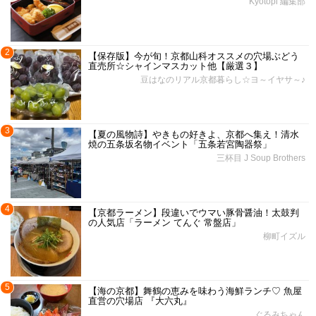
Kyotopi 編集部
2
【保存版】今が旬！京都山科オススメの穴場ぶどう
直売所☆シャインマスカット他【厳選３】
豆はなのリアル京都暮らし☆ヨ～イヤサ～♪
3
【夏の風物詩】やきもの好きよ、京都へ集え！清水
焼の五条坂名物イベント「五条若宮陶器祭」
三杯目 J Soup Brothers
4
【京都ラーメン】段違いでウマい豚骨醤油！太鼓判
の人気店「ラーメン てんぐ 常盤店」
柳町イズル
5
【海の京都】舞鶴の恵みを味わう海鮮ランチ♡ 魚屋
直営の穴場店 『大六丸』
ぐるみちゃん