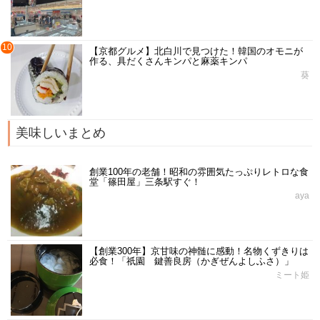
10
【京都グルメ】北白川で見つけた！韓国のオモニが
作る、具だくさんキンパと麻薬キンパ
葵
美味しいまとめ
創業100年の老舗！昭和の雰囲気たっぷりレトロな食
堂「篠田屋」三条駅すぐ！
aya
【創業300年】京甘味の神髄に感動！名物くずきりは
必食！「祇園 鍵善良房（かぎぜんよしふさ）」
ミート姫