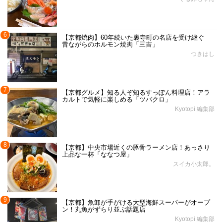
6
【京都焼肉】60年続いた裏寺町の名店を受け継ぐ
昔ながらのホルモン焼肉「三吉」
つきはし
7
【京都グルメ】知る人ぞ知るすっぽん料理店！アラ
カルトで気軽に楽しめる「ツバクロ」
Kyotopi 編集部
8
【京都】中央市場近くの豚骨ラーメン店！あっさり
上品な一杯「ななつ屋」
スイカ小太郎。
9
【京都】魚卸が手がける大型海鮮スーパーがオープ
ン！丸魚がずらり並ぶ話題店
Kyotopi 編集部