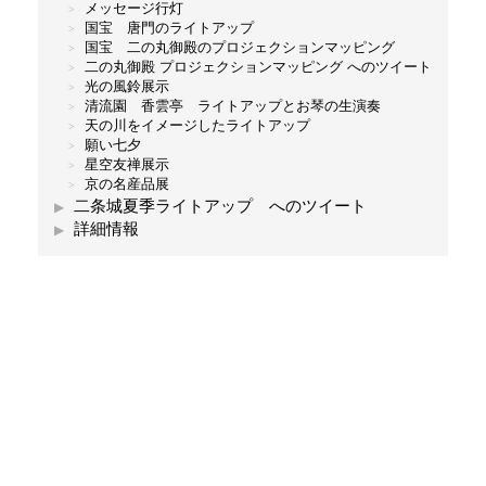
メッセージ行灯
国宝 唐門のライトアップ
国宝 二の丸御殿のプロジェクションマッピング
二の丸御殿 プロジェクションマッピング へのツイート
光の風鈴展示
清流園 香雲亭 ライトアップとお琴の生演奏
天の川をイメージしたライトアップ
願い七夕
星空友禅展示
京の名産品展
二条城夏季ライトアップ へのツイート
詳細情報