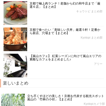
京都で極上肉ランチ！老舗から幻の和牛店まで「厳
選６店」【まとめ】
キョウトピ まとめ部
京都で食べたい「美味しい天丼」厳選５軒！定番か
ら新店、穴場まで【まとめ】
Kyotopi まとめ部
【嵐山カフェ】 紅葉シーズンに向けて嵐山エリアの
素敵なカフェをまとめました♪
アリー
楽しいまとめ
立ち尽くすほどの美しさ！京都を代表する観光スポット
嵐山の「竹林の小径」【まとめ】
Kyotopiカメラ部