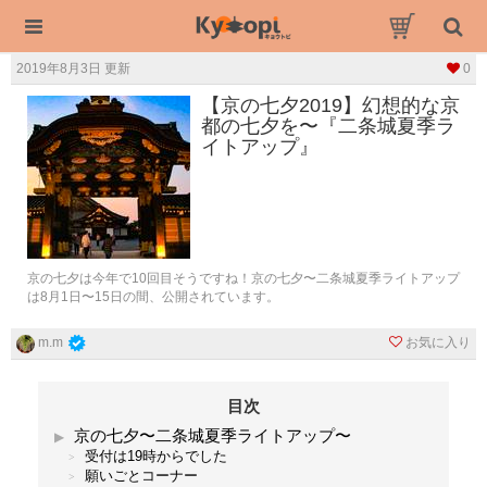
2019年8月3日 更新
0
【京の七夕2019】幻想的な京
都の七夕を〜『二条城夏季ラ
イトアップ』
京の七夕は今年で10回目そうですね！京の七夕〜二条城夏季ライトアップ
は8月1日〜15日の間、公開されています。
お気に入り
m.m
目次
京の七夕〜二条城夏季ライトアップ〜
受付は19時からでした
願いごとコーナー