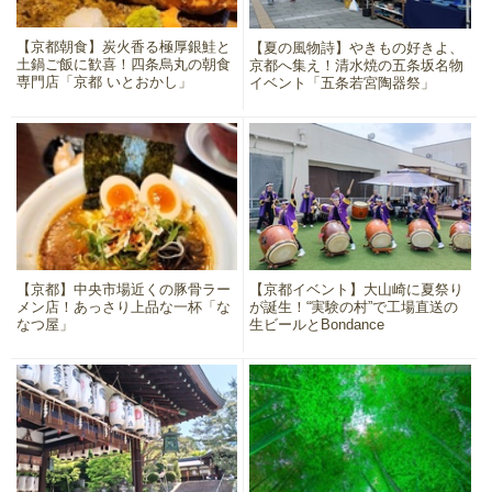
【京都朝食】炭火香る極厚銀鮭と
【夏の風物詩】やきもの好きよ、
土鍋ご飯に歓喜！四条烏丸の朝食
京都へ集え！清水焼の五条坂名物
専門店「京都 いとおかし」
イベント「五条若宮陶器祭」
【京都】中央市場近くの豚骨ラー
【京都イベント】大山崎に夏祭り
メン店！あっさり上品な一杯「な
が誕生！“実験の村”で工場直送の
なつ屋」
生ビールとBondance