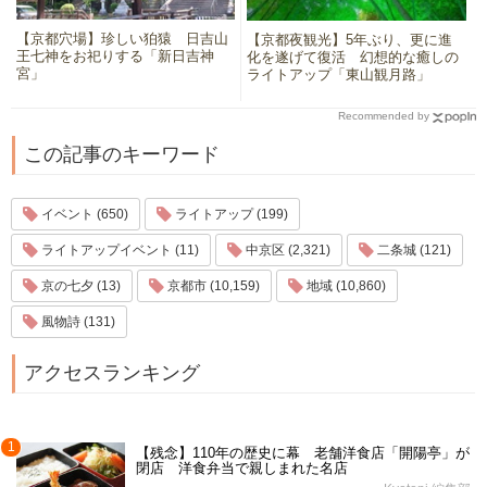
【京都穴場】珍しい狛猿 日吉山
【京都夜観光】5年ぶり、更に進
王七神をお祀りする「新日吉神
化を遂げて復活 幻想的な癒しの
宮」
ライトアップ「東山観月路」
Recommended by
この記事のキーワード
イベント (650)
ライトアップ (199)
ライトアップイベント (11)
中京区 (2,321)
二条城 (121)
京の七夕 (13)
京都市 (10,159)
地域 (10,860)
風物詩 (131)
アクセスランキング
1
【残念】110年の歴史に幕 老舗洋食店「開陽亭」が
閉店 洋食弁当で親しまれた名店