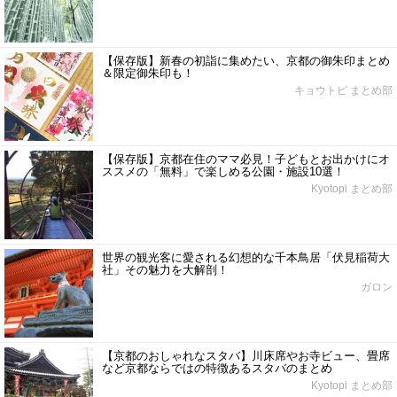
【保存版】新春の初詣に集めたい、京都の御朱印まとめ
＆限定御朱印も！
キョウトピ まとめ部
【保存版】京都在住のママ必見！子どもとお出かけにオ
ススメの「無料」で楽しめる公園・施設10選！
Kyotopi まとめ部
世界の観光客に愛される幻想的な千本鳥居「伏見稲荷大
社」その魅力を大解剖！
ガロン
【京都のおしゃれなスタバ】川床席やお寺ビュー、畳席
など京都ならではの特徴あるスタバのまとめ
Kyotopi まとめ部