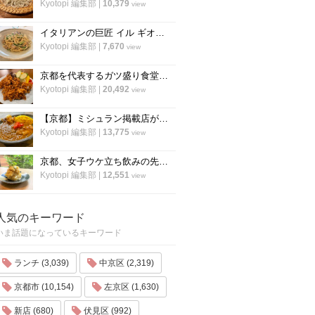
Kyotopi 編集部
|
10,379
view
イタリアンの巨匠 イル ギオットーネ笹島シェフ直伝「ボンゴレビアンコ」の作り方
Kyotopi 編集部
|
7,670
view
京都を代表するガツ盛り食堂「ハイライト」の名物メニュー”唐揚げ”の作り方
Kyotopi 編集部
|
20,492
view
【京都】ミシュラン掲載店がスパイスカレーのレシピ公開！カレー専門店「カレープラント」スパイスカレーのレシピ公開！
Kyotopi 編集部
|
13,775
view
京都、女子ウケ立ち飲みの先駆者「すいば」の人気メニュー『ポテトサラダ』の作り方
Kyotopi 編集部
|
12,551
view
人気のキーワード
いま話題になっているキーワード
ランチ (3,039)
中京区 (2,319)
京都市 (10,154)
左京区 (1,630)
新店 (680)
伏見区 (992)