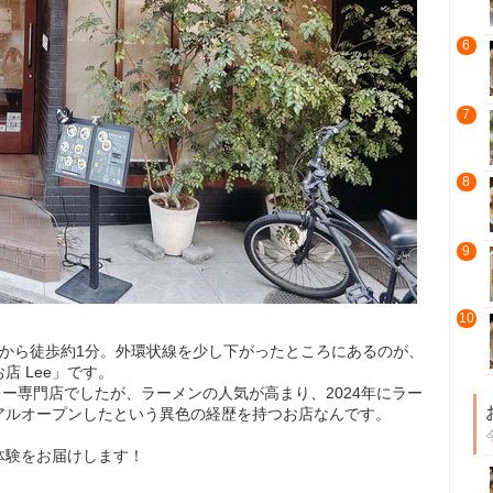
6
7
8
9
10
口から徒歩約1分。外環状線を少し下がったところにあるのが、
 Lee」です。
本格カレー専門店でしたが、ラーメンの人気が高まり、2024年にラー
アルオープンしたという異色の経歴を持つお店なんです。
体験をお届けします！