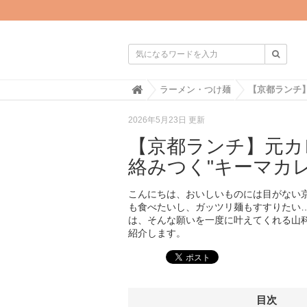

H
ラーメン・つけ麺
o
m
2026年5月23日 更新
e
【京都ランチ】元カ
絡みつく"キーマカ
こんにちは、おいしいものには目がない
も食べたいし、ガッツリ麺もすすりたい
は、そんな願いを一度に叶えてくれる山科
紹介します。
目次