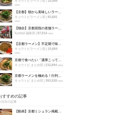
キョウトピラーメン部
|
10,499
view
【京都】朝から美味しいラーメンが食べたい！“朝ラー”できるラーメン店【まとめ】
キョウトピラーメン部
|
83,691
view
【独自】京都屈指の老舗ラーメン店「ますたに 北白川本店」が7月で無期限休業へ
Kyotopi 編集部
|
87,014
view
【京都ラーメン】不定期で味わえる知る人ぞ知る名物”焼飯”！〆にも使える人気店「きんざん」
キョウトピラーメン部
|
15,684
view
京都で食べたい「濃厚こってりラーメン」厳選８店！定番から穴場まで【まとめ】
キョウトピ まとめ部
|
232,894
view
京都ラーメンを極める！行列必至の人気店「厳選12店」市内から郊外店まで
キョウトピ まとめ部
|
393,528
view
おすすめの記事
今注目の記事
【動画】京都ミシュラン掲載蕎麦店『花もも』店主が蕎麦を打つすべて