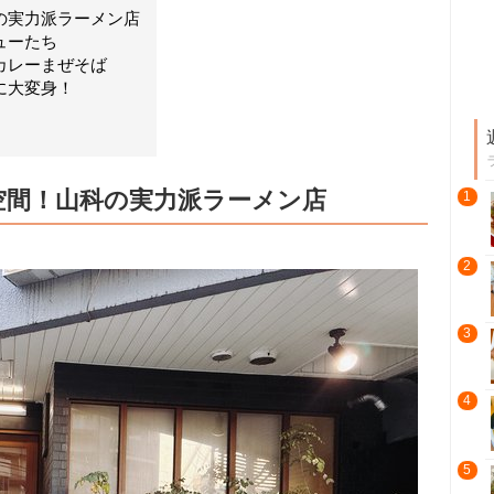
の実力派ラーメン店
ューたち
カレーまぜそば
に大変身！
空間！山科の実力派ラーメン店
1
2
3
4
5