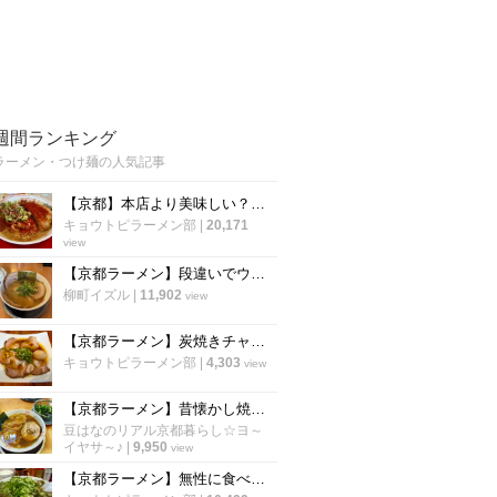
週間ランキング
ラーメン・つけ麺の人気記事
【京都】本店より美味しい？！ 43年愛された「天下一品 五条桂店」が閉店へ
キョウトピラーメン部
|
20,171
view
【京都ラーメン】段違いでウマい豚骨醤油！太鼓判の人気店「ラーメン てんぐ 常盤店」
柳町イズル
|
11,902
view
【京都ラーメン】炭焼きチャーシューの衝撃！名店の系譜を継ぐ実力店「麺屋 大ちゃん」
キョウトピラーメン部
|
4,303
view
【京都ラーメン】昔懐かし焼豚＆後乗せ青ネギ！太秦映画村スグの人気店「ラーメンてんぐ」
豆はなのリアル京都暮らし☆ヨ～
イヤサ～♪
|
9,950
view
【京都ラーメン】無性に食べたくなる老舗の一杯！限定メニューあり「新福菜館 天神川店」