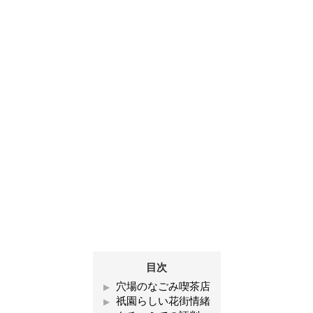
目次
穴場のなごみ喫茶店
祇園らしい花街情緒