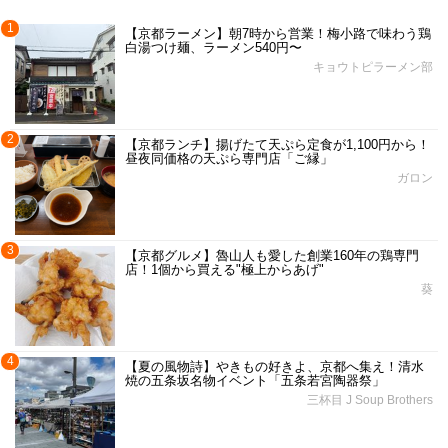
1
【京都ラーメン】朝7時から営業！梅小路で味わう鶏
白湯つけ麺、ラーメン540円〜
キョウトピラーメン部
2
【京都ランチ】揚げたて天ぷら定食が1,100円から！
昼夜同価格の天ぷら専門店「ご縁」
ガロン
3
【京都グルメ】魯山人も愛した創業160年の鶏専門
店！1個から買える"極上からあげ"
葵
4
【夏の風物詩】やきもの好きよ、京都へ集え！清水
焼の五条坂名物イベント「五条若宮陶器祭」
三杯目 J Soup Brothers