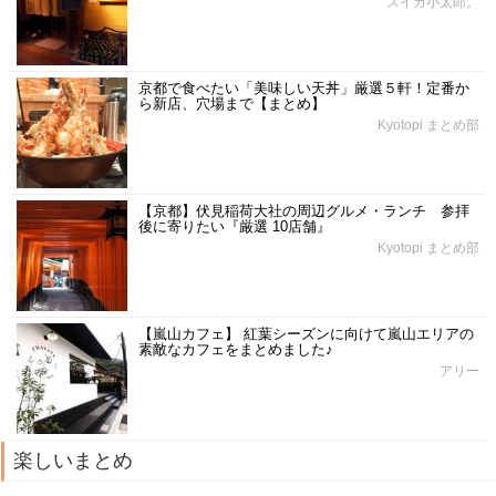
スイカ小太郎。
京都で食べたい「美味しい天丼」厳選５軒！定番か
ら新店、穴場まで【まとめ】
Kyotopi まとめ部
【京都】伏見稲荷大社の周辺グルメ・ランチ 参拝
後に寄りたい『厳選 10店舗』
Kyotopi まとめ部
【嵐山カフェ】 紅葉シーズンに向けて嵐山エリアの
素敵なカフェをまとめました♪
アリー
楽しいまとめ