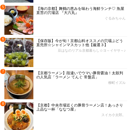
5
【海の京都】舞鶴の恵みを味わう海鮮ランチ♡ 魚屋
直営の穴場店 『大六丸』
ぐるみちゃん
6
【保存版】今が旬！京都山科オススメの穴場ぶどう
直売所☆シャインマスカット他【厳選３】
豆はなのリアル京都暮らし☆ヨ～イヤサ～♪
7
【京都ラーメン】段違いでウマい豚骨醤油！太鼓判
の人気店「ラーメン てんぐ 常盤店」
柳町イズル
8
【京都】中央市場近くの豚骨ラーメン店！あっさり
上品な一杯「ななつ屋」
スイカ小太郎。