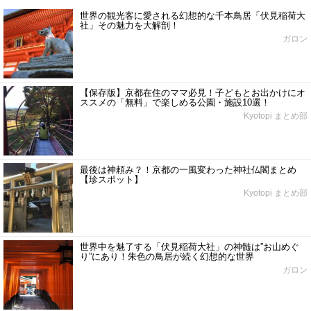
世界の観光客に愛される幻想的な千本鳥居「伏見稲荷大
社」その魅力を大解剖！
ガロン
【保存版】京都在住のママ必見！子どもとお出かけにオ
ススメの「無料」で楽しめる公園・施設10選！
Kyotopi まとめ部
最後は神頼み？！京都の一風変わった神社仏閣まとめ
【珍スポット】
Kyotopi まとめ部
世界中を魅了する「伏見稲荷大社」の神髄は”お山めぐ
り”にあり！朱色の鳥居が続く幻想的な世界
ガロン