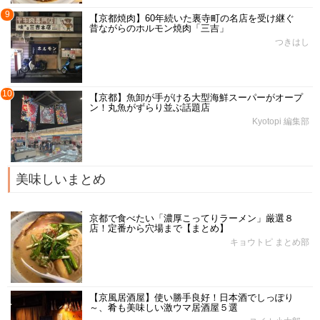
9
【京都焼肉】60年続いた裏寺町の名店を受け継ぐ
昔ながらのホルモン焼肉「三吉」
つきはし
10
【京都】魚卸が手がける大型海鮮スーパーがオープ
ン！丸魚がずらり並ぶ話題店
Kyotopi 編集部
美味しいまとめ
京都で食べたい「濃厚こってりラーメン」厳選８
店！定番から穴場まで【まとめ】
キョウトピ まとめ部
【京風居酒屋】使い勝手良好！日本酒でしっぽり
～、肴も美味しい激ウマ居酒屋５選