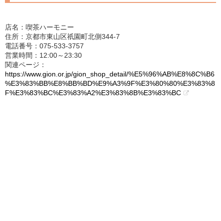
店名：喫茶ハーモニー
住所：京都市東山区祇園町北側344-7
電話番号：075-533-3757
営業時間：12:00～23:30
関連ページ：
https://www.gion.or.jp/gion_shop_detail/%E5%96%AB%E8%8C%B6
%E3%83%BB%E8%BB%BD%E9%A3%9F%E3%80%80%E3%83%8
F%E3%83%BC%E3%83%A2%E3%83%8B%E3%83%BC