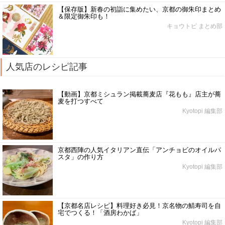
【保存版】新春の初詣に集めたい、京都の御朱印まとめ
＆限定御朱印も！
キョウトピ まとめ部
人気店のレシピ記事
【動画】京都ミシュラン掲載蕎麦店『花もも』店主が蕎
麦を打つすべて
Kyotopi 編集部
京都西陣の人気イタリアン直伝「アンチョビのオイルパ
スタ」の作り方
Kyotopi 編集部
【京都名店レシピ】料理好き必見！京名物の鯖寿司を自
宅でつくる！「酒房わかば」
Kyotopi 編集部