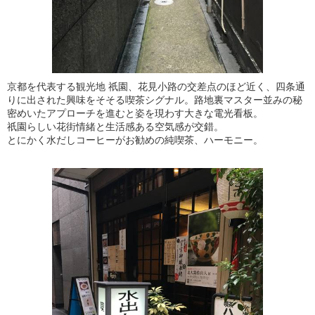
京都を代表する観光地 祇園、花見小路の交差点のほど近く、四条通
りに出された興味をそそる喫茶シグナル。路地裏マスター並みの秘
密めいたアプローチを進むと姿を現わす大きな電光看板。
祇園らしい花街情緒と生活感ある空気感が交錯。
とにかく水だしコーヒーがお勧めの純喫茶、ハーモニー。