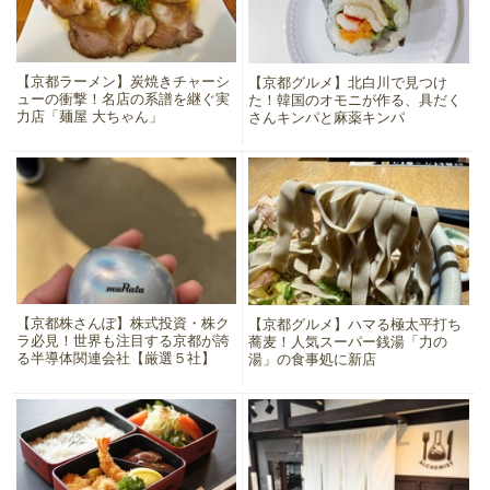
【京都ラーメン】炭焼きチャーシ
【京都グルメ】北白川で見つけ
ューの衝撃！名店の系譜を継ぐ実
た！韓国のオモニが作る、具だく
力店「麺屋 大ちゃん」
さんキンパと麻薬キンパ
【京都株さんぽ】株式投資・株ク
【京都グルメ】ハマる極太平打ち
ラ必見！世界も注目する京都が誇
蕎麦！人気スーパー銭湯「力の
る半導体関連会社【厳選５社】
湯」の食事処に新店