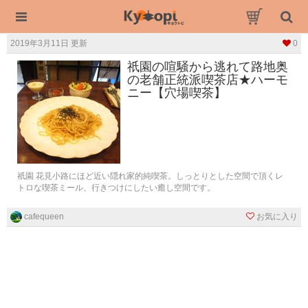
2019年3月11日 更新
0
祇園の喧騒から逃れて路地奥
の老舗正統派喫茶店★ハーモ
ニー【穴場喫茶】
祇園 花見小路にほど近い隠れ家的純喫茶。しっとりとした空間で頂くレ
トロな喫茶ミール、行きつけにしたい癒し空間です。
cafequeen
お気に入り