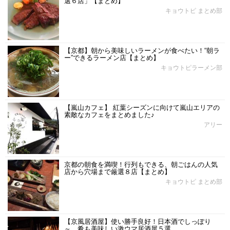
選６店」【まとめ】
キョウトピ まとめ部
【京都】朝から美味しいラーメンが食べたい！“朝ラ
ー”できるラーメン店【まとめ】
キョウトピラーメン部
【嵐山カフェ】 紅葉シーズンに向けて嵐山エリアの
素敵なカフェをまとめました♪
アリー
京都の朝食を満喫！行列もできる、朝ごはんの人気
店から穴場まで厳選８店【まとめ】
キョウトピ まとめ部
【京風居酒屋】使い勝手良好！日本酒でしっぽり
～、肴も美味しい激ウマ居酒屋５選