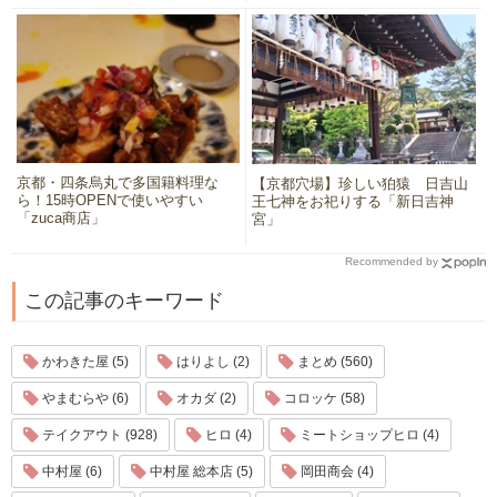
京都・四条烏丸で多国籍料理な
【京都穴場】珍しい狛猿 日吉山
ら！15時OPENで使いやすい
王七神をお祀りする「新日吉神
「zuca商店」
宮」
Recommended by
この記事のキーワード
かわきた屋 (5)
はりよし (2)
まとめ (560)
やまむらや (6)
オカダ (2)
コロッケ (58)
テイクアウト (928)
ヒロ (4)
ミートショップヒロ (4)
中村屋 (6)
中村屋 総本店 (5)
岡田商会 (4)