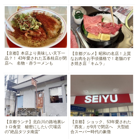
【京都】本店より美味しい天下一
【京都グルメ】昭和の名店！上質
品？！ 43年愛された五条桂店が閉
なお肉をお手頃価格で！老舗のす
店へ 名物・赤ラーメンも
き焼き店「キムラ」
【京都ランチ】北白川の路地裏レ
【京都】ショック、53年愛された
トロ食堂 秘密にしたい穴場店
「西友」が9月で閉店へ 大型総
の"絶品タツタ南蛮"
合スーパー時代の象徴