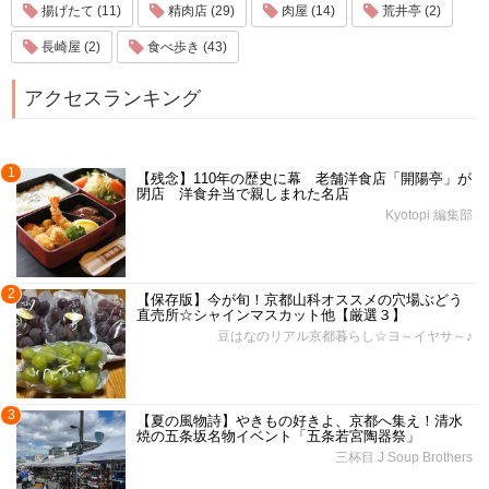
揚げたて (11)
精肉店 (29)
肉屋 (14)
荒井亭 (2)
長崎屋 (2)
食べ歩き (43)
アクセスランキング
1
【残念】110年の歴史に幕 老舗洋食店「開陽亭」が
閉店 洋食弁当で親しまれた名店
Kyotopi 編集部
2
【保存版】今が旬！京都山科オススメの穴場ぶどう
直売所☆シャインマスカット他【厳選３】
豆はなのリアル京都暮らし☆ヨ～イヤサ～♪
3
【夏の風物詩】やきもの好きよ、京都へ集え！清水
焼の五条坂名物イベント「五条若宮陶器祭」
三杯目 J Soup Brothers