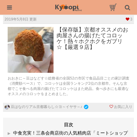
2019年5月8日 更新
3
【保存版】京都オススメのお
肉屋さんの揚げたてコロッ
ケ！熱々ホクホクをガブリ
☆【厳選９店】
おおきに～豆はなどす☆総務省の全国52の市区で食品品目ごとの家計調査
（消費額ベース）で、コロッケは全国ランキング2位の京都市。そんな京
都でこそ食べる肉屋の揚げたてコロッケはまた絶品。食べ歩きにも最適な
オススメのコロッケをまとめました。
お気に入り
豆はなのリアル京都暮らし☆ヨ～イヤサ～♪
目次
中食充実！三条会商店街の人気精肉店「ミートショップ