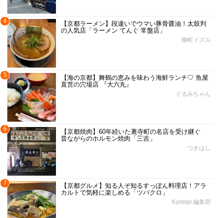
4
【京都ラーメン】段違いでウマい豚骨醤油！太鼓判
の人気店「ラーメン てんぐ 常盤店」
柳町イズル
5
【海の京都】舞鶴の恵みを味わう海鮮ランチ♡ 魚屋
直営の穴場店 『大六丸』
ぐるみちゃん
6
【京都焼肉】60年続いた裏寺町の名店を受け継ぐ
昔ながらのホルモン焼肉「三吉」
つきはし
7
【京都グルメ】知る人ぞ知るすっぽん料理店！アラ
カルトで気軽に楽しめる「ツバクロ」
Kyotopi 編集部