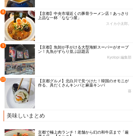
8
【京都】中央市場近くの豚骨ラーメン店！あっさり
上品な一杯「ななつ屋」
スイカ小太郎。
9
【京都】魚卸が手がける大型海鮮スーパーがオープ
ン！丸魚がずらり並ぶ話題店
Kyotopi 編集部
10
【京都グルメ】北白川で見つけた！韓国のオモニが
作る、具だくさんキンパと麻薬キンパ
葵
美味しいまとめ
京都で極上肉ランチ！老舗から幻の和牛店まで「厳