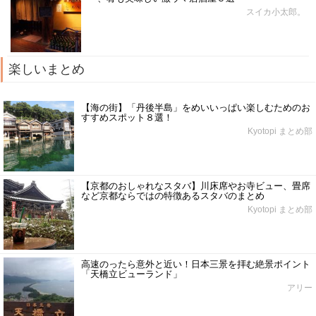
スイカ小太郎。
楽しいまとめ
【海の街】「丹後半島」をめいいっぱい楽しむためのお
すすめスポット８選！
Kyotopi まとめ部
【京都のおしゃれなスタバ】川床席やお寺ビュー、畳席
など京都ならではの特徴あるスタバのまとめ
Kyotopi まとめ部
高速のったら意外と近い！日本三景を拝む絶景ポイント
「天橋立ビューランド」
アリー