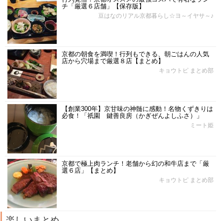
チ「厳選６店舗」【保存版】
豆はなのリアル京都暮らし☆ヨ～イヤサ～♪
京都の朝食を満喫！行列もできる、朝ごはんの人気
店から穴場まで厳選８店【まとめ】
キョウトピ まとめ部
【創業300年】京甘味の神髄に感動！名物くずきりは
必食！「祇園 鍵善良房（かぎぜんよしふさ）」
ミート姫
京都で極上肉ランチ！老舗から幻の和牛店まで「厳
選６店」【まとめ】
キョウトピ まとめ部
楽しいまとめ