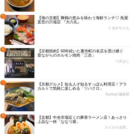
5
【海の京都】舞鶴の恵みを味わう海鮮ランチ♡ 魚屋
直営の穴場店 『大六丸』
ぐるみちゃん
6
【京都焼肉】60年続いた裏寺町の名店を受け継ぐ
昔ながらのホルモン焼肉「三吉」
つきはし
7
【京都グルメ】知る人ぞ知るすっぽん料理店！アラ
カルトで気軽に楽しめる「ツバクロ」
Kyotopi 編集部
8
【京都】中央市場近くの豚骨ラーメン店！あっさり
上品な一杯「ななつ屋」
スイカ小太郎。