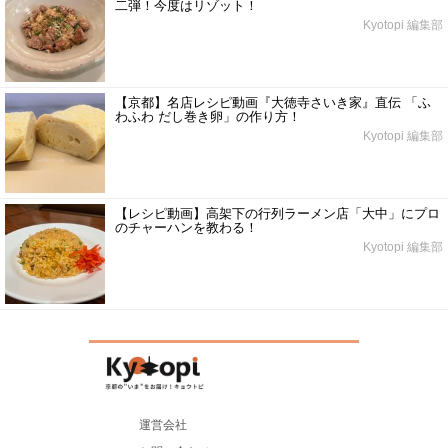
二弾！今度はリゾット！
Kyotopi 編集部
【京都】名店レシピ動画『大徳寺さいき家』直伝 「ふ
わふわ だし巻き卵」の作り方！
Kyotopi 編集部
【レシピ動画】高架下の行列ラーメン店「大中」にプロ
のチャーハンを教わる！
Kyotopi 編集部
運営会社