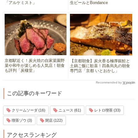
「アルケミスト」
生ビールとBondance
京都駅近く！炭火焼の自家菜園野
【京都朝食】炭火香る極厚銀鮭と
菜や和牛が楽しめる人気店！朝食
土鍋ご飯に歓喜！四条烏丸の朝食
も評判「炭棲堂」
専門店「京都 いとおかし」
Recommended by
この記事のキーワード
クリームソーダ (16)
ニュース (61)
レトロ喫茶 (33)
喫茶ゾウ (3)
閉店 (122)
アクセスランキング