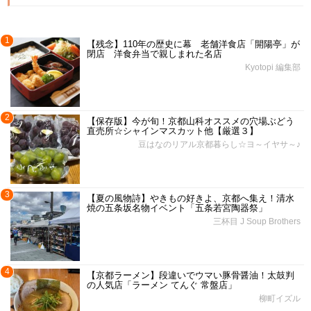
1
【残念】110年の歴史に幕 老舗洋食店「開陽亭」が
閉店 洋食弁当で親しまれた名店
Kyotopi 編集部
2
【保存版】今が旬！京都山科オススメの穴場ぶどう
直売所☆シャインマスカット他【厳選３】
豆はなのリアル京都暮らし☆ヨ～イヤサ～♪
3
【夏の風物詩】やきもの好きよ、京都へ集え！清水
焼の五条坂名物イベント「五条若宮陶器祭」
三杯目 J Soup Brothers
4
【京都ラーメン】段違いでウマい豚骨醤油！太鼓判
の人気店「ラーメン てんぐ 常盤店」
柳町イズル