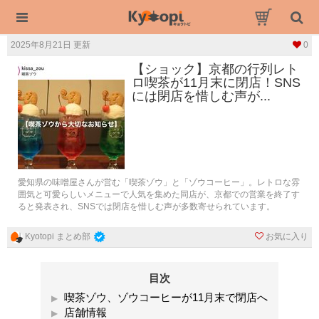
2025年8月21日 更新
0
【ショック】京都の行列レト
ロ喫茶が11月末に閉店！SNS
には閉店を惜しむ声が...
愛知県の味噌屋さんが営む「喫茶ゾウ」と「ゾウコーヒー」。レトロな雰
囲気と可愛らしいメニューで人気を集めた同店が、京都での営業を終了す
ると発表され、SNSでは閉店を惜しむ声が多数寄せられています。
お気に入り
Kyotopi まとめ部
目次
喫茶ゾウ、ゾウコーヒーが11月末で閉店へ
店舗情報