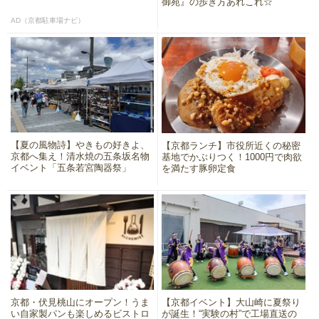
御苑』の歩き方あれこれ☆
AD（京都駐車場ナビ）
【夏の風物詩】やきもの好きよ、
【京都ランチ】市役所近くの秘密
京都へ集え！清水焼の五条坂名物
基地でかぶりつく！1000円で肉欲
イベント「五条若宮陶器祭」
を満たす豚卵定食
京都・伏見桃山にオープン！うま
【京都イベント】大山崎に夏祭り
い自家製パンも楽しめるビストロ
が誕生！“実験の村”で工場直送の