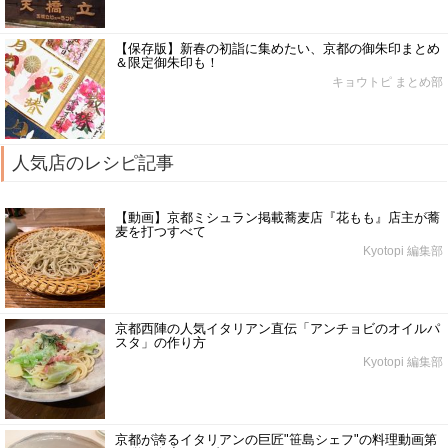
【保存版】新春の初詣に集めたい、京都の御朱印まとめ
＆限定御朱印も！
キョウトピ まとめ部
人気店のレシピ記事
【動画】京都ミシュラン掲載蕎麦店『花もも』店主が蕎
麦を打つすべて
Kyotopi 編集部
京都西陣の人気イタリアン直伝「アンチョビのオイルパ
スタ」の作り方
Kyotopi 編集部
京都が誇るイタリアンの巨匠"笹島シェフ"の料理動画第