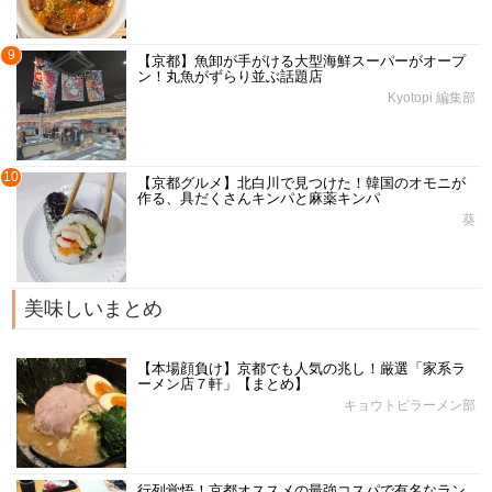
9
【京都】魚卸が手がける大型海鮮スーパーがオープ
ン！丸魚がずらり並ぶ話題店
Kyotopi 編集部
10
【京都グルメ】北白川で見つけた！韓国のオモニが
作る、具だくさんキンパと麻薬キンパ
葵
美味しいまとめ
【本場顔負け】京都でも人気の兆し！厳選「家系ラ
ーメン店７軒」【まとめ】
キョウトピラーメン部
行列覚悟！京都オススメの最強コスパで有名なラン