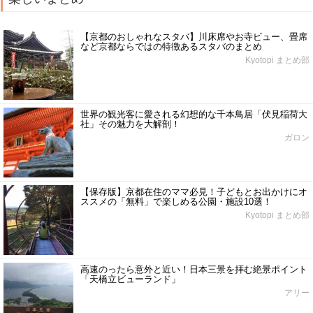
【京都のおしゃれなスタバ】川床席やお寺ビュー、畳席
など京都ならではの特徴あるスタバのまとめ
Kyotopi まとめ部
世界の観光客に愛される幻想的な千本鳥居「伏見稲荷大
社」その魅力を大解剖！
ガロン
【保存版】京都在住のママ必見！子どもとお出かけにオ
ススメの「無料」で楽しめる公園・施設10選！
Kyotopi まとめ部
高速のったら意外と近い！日本三景を拝む絶景ポイント
「天橋立ビューランド」
アリー