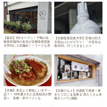
【新店】9月オープン！下鴨の自
【京都造形芸術大学】圧巻の巨大
家焙煎珈琲の名店が京都造形芸術
京造ねぶたがズラリ！「大瓜生山
大学内に２店舗め！！フードも充
祭2016」行ってきました☆
実☆「ヴェルディ 京都造形芸大
店」
【京都】本店より美味しい天下一
【京都グルメ】河原町で発券！巻
品？！ 43年愛された五条桂店が閉
きたてのごま油香る"具だくさん本
店へ 名物・赤ラーメンも
格キンパ"に感動