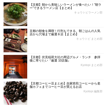
【京都】朝から美味しいラーメンが食べたい！“朝ラ
ー”できるラーメン店【まとめ】
キョウトピラーメン部
京都の朝食を満喫！行列もできる、朝ごはんの人気
店から穴場まで厳選８店【まとめ】
キョウトピ まとめ部
【京都】伏見稲荷大社の周辺グルメ・ランチ 参拝
後に寄りたい『厳選 10店舗』
Kyotopi まとめ部
【京都コーヒー豆まとめ】自家焙煎コーヒーから老
舗カフェまでコーヒー豆が買えるお店
Kyotopi 編集部