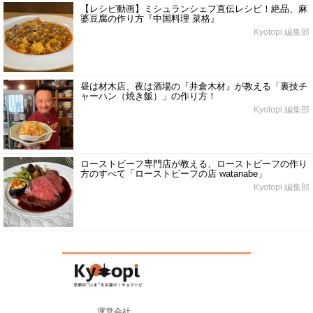
【レシピ動画】ミシュランシェフ直伝レシピ！絶品、麻
婆豆腐の作り方『中国料理 菜格』
Kyotopi 編集部
昼は材木店、夜は酒場の『井倉木材』が教える「裏技チ
ャーハン（焼き飯）」の作り方！
Kyotopi 編集部
ローストビーフ専門店が教える、ローストビーフの作り
方のすべて「ローストビーフの店 watanabe」
Kyotopi 編集部
運営会社