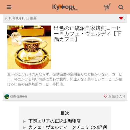
2018年8月13日 更新
0
出色の正統派自家焙煎コーヒ
ー＊カフェ・ヴェルディ【下
鴨カフェ】
豆へのこだわりのみならず、提供温度や空間造りなど抜かりない、コーヒ
ー一杯にかける熱い情熱に思わず脱帽。間違えなく美味しいコーヒーが頂
ける出色の自家焙煎コーヒー専門店。
cafequeen
お気に入り
目次
下鴨エリアの正統派珈琲店
カフェ・ヴェルディ クチコミでの評判