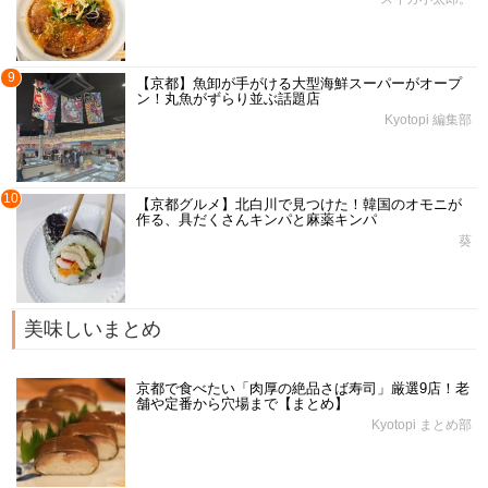
9
【京都】魚卸が手がける大型海鮮スーパーがオープ
ン！丸魚がずらり並ぶ話題店
Kyotopi 編集部
10
【京都グルメ】北白川で見つけた！韓国のオモニが
作る、具だくさんキンパと麻薬キンパ
葵
美味しいまとめ
京都で食べたい「肉厚の絶品さば寿司」厳選9店！老
舗や定番から穴場まで【まとめ】
Kyotopi まとめ部