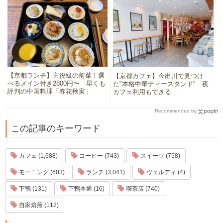
【京都ランチ】主役級の前菜！選
【京都カフェ】今出川で見つけ
べるメイン付き2800円〜 早くも
た"本格中華ティースタンド" 夜
評判の中国料理「春花秋実」
カフェ利用もできる
Recommended by
この記事のキーワード
カフェ (1,688)
コーヒー (743)
スイーツ (758)
モーニング (603)
ランチ (3,041)
ヴェルディ (4)
下鴨 (131)
下鴨本通 (16)
喫茶店 (740)
自家焙煎 (112)