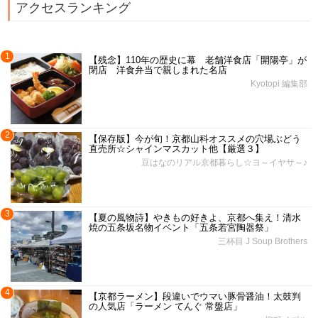
アクセスランキング
1
【残念】110年の歴史に幕 老舗洋食店「開陽亭」が
閉店 洋食弁当で親しまれた名店
Kyotopi 編集部
2
【保存版】今が旬！京都山科オススメの穴場ぶどう
直売所☆シャインマスカット他【厳選３】
豆はなのリアル京都暮らし☆ヨ～イヤサ～♪
3
【夏の風物詩】やきもの好きよ、京都へ集え！清水
焼の五条坂名物イベント「五条若宮陶器祭」
三杯目 J Soup Brothers
4
【京都ラーメン】段違いでウマい豚骨醤油！太鼓判
の人気店「ラーメン てんぐ 常盤店」