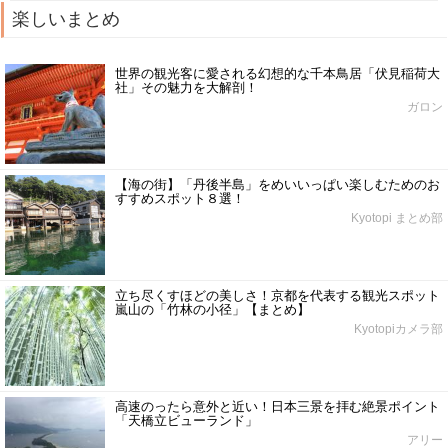
楽しいまとめ
世界の観光客に愛される幻想的な千本鳥居「伏見稲荷大
社」その魅力を大解剖！
ガロン
【海の街】「丹後半島」をめいいっぱい楽しむためのお
すすめスポット８選！
Kyotopi まとめ部
立ち尽くすほどの美しさ！京都を代表する観光スポット
嵐山の「竹林の小径」【まとめ】
Kyotopiカメラ部
高速のったら意外と近い！日本三景を拝む絶景ポイント
「天橋立ビューランド」
アリー