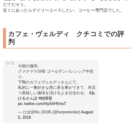
だてだそう。
近くにあったらデイリーユースしたい、コーヒー専門店でした。
カフェ・ヴェルディ クチコミでの評
判
今朝の珈琲。
グァテマラSHB ゴールデンバレンシア中煎
り。
下鴨のカフェヴェルディさんにて。
私的に一番好きな席に座る事ができて、尚且
つ美味しい珈琲を頂けるよき仕合わせ。
#あ
ひるさんぽ
#純喫茶
pic.twitter.com/hly5AHVnoT
— ひぽ@No.19195 (@herpretender)
August
5, 2018