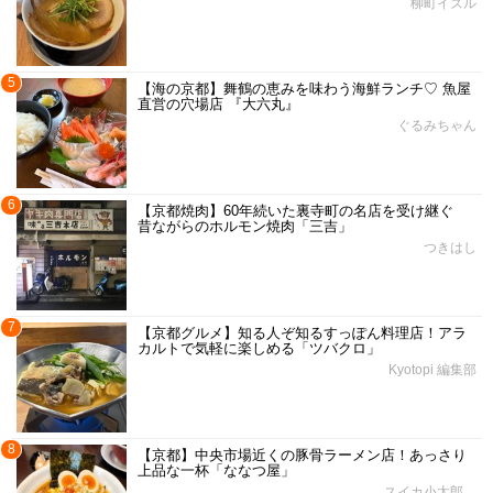
柳町イズル
5
【海の京都】舞鶴の恵みを味わう海鮮ランチ♡ 魚屋
直営の穴場店 『大六丸』
ぐるみちゃん
6
【京都焼肉】60年続いた裏寺町の名店を受け継ぐ
昔ながらのホルモン焼肉「三吉」
つきはし
7
【京都グルメ】知る人ぞ知るすっぽん料理店！アラ
カルトで気軽に楽しめる「ツバクロ」
Kyotopi 編集部
8
【京都】中央市場近くの豚骨ラーメン店！あっさり
上品な一杯「ななつ屋」
スイカ小太郎。