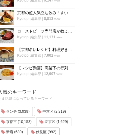
Kyotopi 編集部
|
9,147
view
京都の超人気立ち飲み「すいば」が美味しい『から揚げ』の作り方を伝授！
Kyotopi 編集部
|
8,813
view
ローストビーフ専門店が教える、ローストビーフの作り方のすべて「ローストビーフの店 watanabe」
Kyotopi 編集部
|
11,131
view
【京都名店レシピ】料理好き必見！京名物の鯖寿司を自宅でつくる！「酒房わかば」
Kyotopi 編集部
|
7,002
view
【レシピ動画】高架下の行列ラーメン店「大中」にプロのチャーハンを教わる！
Kyotopi 編集部
|
12,907
view
人気のキーワード
いま話題になっているキーワード
ランチ (3,039)
中京区 (2,319)
京都市 (10,153)
左京区 (1,629)
新店 (680)
伏見区 (992)