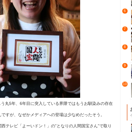
6
7
8
9
10
らもう丸5年、6年目に突入している界隈ではもうお馴染みの存在
んですが、なぜかメディアへの登場は少なめだったそう。
西テレビ「よーいドン！」の”となりの人間国宝さん”で取り