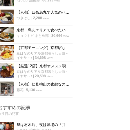
Kyotopi 編集部
|
60,193
view
【京都】四条烏丸で人気のハワイアンカフェ！話題のアサイーボウルも「エッグスシングス」
つきはし
|
2,208
view
京都・烏丸エリアで食べたい「絶品モーニング厳選６店」朝から京都を満喫しよう！【まとめ】
キョウトピ まとめ部
|
30,666
view
【京都モーニング】京都駅ならココが空いてる！京都を代表する老舗喫茶『イノダコーヒ』
豆はなのリアル京都暮らし☆ヨ～
イヤサ～♪
|
34,698
view
【厳選12店】京都オススメ喫茶店＆カフェ！ジャズ喫茶、ヴォーリズ建築、洋食他【左京区編】
豆はなのリアル京都暮らし☆ヨ～
イヤサ～♪
|
20,598
view
【京都】伏見桃山の素敵なスイーツカフェ「パレード伏見洋菓子店」
藤花
|
5,136
view
おすすめの記事
今注目の記事
昼は材木店、夜は酒場の『井倉木材』が教える「裏技チャーハン（焼き飯）」の作り方！