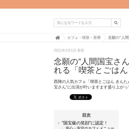

H
カフェ・喫茶・茶寮
o
m
2021年3月1日 更新
e
念願の”人間国宝さ
れる「喫茶とごはん
西陣の人気カフェ「喫茶とごはん きんた
宝さん”に出演が叶いますます盛り上がっ
目次
”国宝級の笑顔”に認定！
安心・安定のカフェメニュー