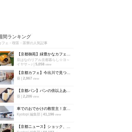
週間ランキング
カフェ・喫茶・茶寮の人気記事
【京都御苑】緑豊かなカフェでモーニング開始！朝活に老舗パン謹製『あんバタートースト』を☆
豆はなのリアル京都暮らし☆ヨ～
イヤサ～♪
|
5,058
view
【京都カフェ】今出川で見つけた"本格中華ティースタンド" 夜カフェ利用もできる
葵
|
2,967
view
【京都パン】パンの倍以上ある分厚さ！20年以上愛される「京風厚焼き玉子サンド」の極上テイクアウト
葵
|
2,206
view
車でのおでかけの救世主！京都市内で駐車場が3台以上あるカフェ【まとめ】
Kyotopi 編集部
|
41,196
view
【京都ニュース】ショック、残念の声広がる 出町の老舗喫茶が6月下旬閉店へ