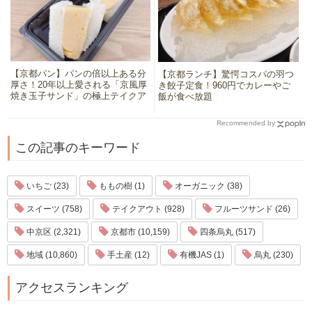
【京都パン】パンの倍以上ある分
【京都ランチ】驚愕コスパの羽つ
厚さ！20年以上愛される「京風厚
き餃子定食！960円でカレーやご
焼き玉子サンド」の極上テイクア
飯が食べ放題
ウト
Recommended by
この記事のキーワード
いちご (23)
ももの樹 (1)
オーガニック (38)
スイーツ (758)
テイクアウト (928)
フルーツサンド (26)
中京区 (2,321)
京都市 (10,159)
四条烏丸 (517)
地域 (10,860)
手土産 (12)
有機JAS (1)
烏丸 (230)
アクセスランキング