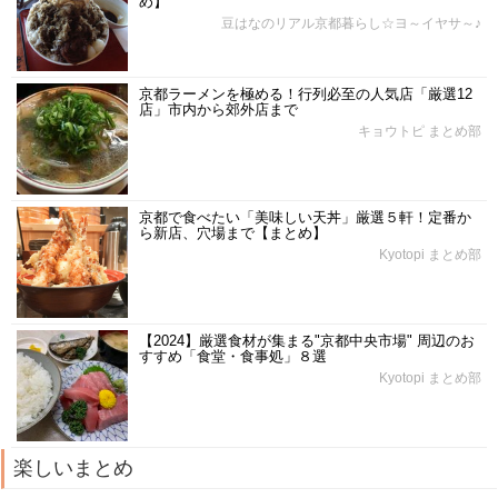
め】
豆はなのリアル京都暮らし☆ヨ～イヤサ～♪
京都ラーメンを極める！行列必至の人気店「厳選12
店」市内から郊外店まで
キョウトピ まとめ部
京都で食べたい「美味しい天丼」厳選５軒！定番か
ら新店、穴場まで【まとめ】
Kyotopi まとめ部
【2024】厳選食材が集まる"京都中央市場" 周辺のお
すすめ「食堂・食事処」８選
Kyotopi まとめ部
楽しいまとめ