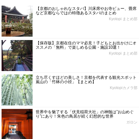
【京都のおしゃれなスタバ】川床席やお寺ビュー、畳席
など京都ならではの特徴あるスタバのまとめ
Kyotopi まとめ部
【保存版】京都在住のママ必見！子どもとお出かけにオ
ススメの「無料」で楽しめる公園・施設10選！
Kyotopi まとめ部
立ち尽くすほどの美しさ！京都を代表する観光スポット
嵐山の「竹林の小径」【まとめ】
Kyotopiカメラ部
世界中を魅了する「伏見稲荷大社」の神髄は”お山めぐ
り”にあり！朱色の鳥居が続く幻想的な世界
ガロン