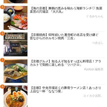
5
【海の京都】舞鶴の恵みを味わう海鮮ランチ♡ 魚屋
直営の穴場店 『大六丸』
ぐるみちゃん
6
【京都焼肉】60年続いた裏寺町の名店を受け継ぐ
昔ながらのホルモン焼肉「三吉」
つきはし
7
【京都グルメ】知る人ぞ知るすっぽん料理店！アラ
カルトで気軽に楽しめる「ツバクロ」
Kyotopi 編集部
8
【京都】中央市場近くの豚骨ラーメン店！あっさり
上品な一杯「ななつ屋」
スイカ小太郎。