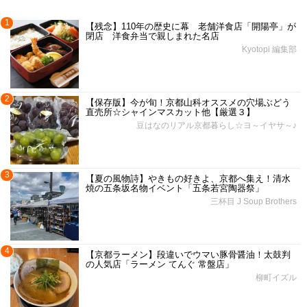
1
【残念】110年の歴史に幕 老舗洋食店「開陽亭」が
閉店 洋食弁当で親しまれた名店
Kyotopi 編集部
2
【保存版】今が旬！京都山科オススメの穴場ぶどう
直売所☆シャインマスカット他【厳選３】
豆はなのリアル京都暮らし☆ヨ～イヤサ～♪
3
【夏の風物詩】やきもの好きよ、京都へ集え！清水
焼の五条坂名物イベント「五条若宮陶器祭」
三杯目 J Soup Brothers
4
【京都ラーメン】段違いでウマい豚骨醤油！太鼓判
の人気店「ラーメン てんぐ 常盤店」
柳町イズル