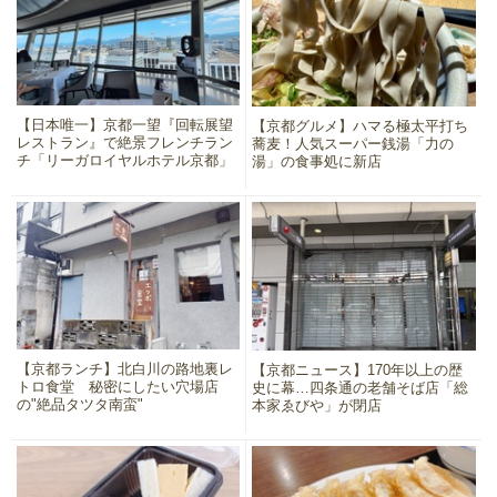
【日本唯一】京都一望『回転展望
【京都グルメ】ハマる極太平打ち
レストラン』で絶景フレンチラン
蕎麦！人気スーパー銭湯「力の
チ「リーガロイヤルホテル京都」
湯」の食事処に新店
【京都ランチ】北白川の路地裏レ
【京都ニュース】170年以上の歴
トロ食堂 秘密にしたい穴場店
史に幕…四条通の老舗そば店「総
の"絶品タツタ南蛮"
本家ゑびや」が閉店