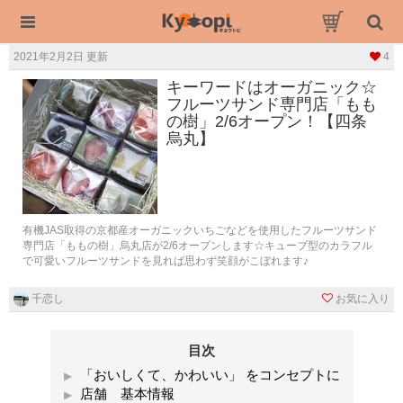
2021年2月2日 更新
4
キーワードはオーガニック☆
フルーツサンド専門店「もも
の樹」2/6オープン！【四条
烏丸】
有機JAS取得の京都産オーガニックいちごなどを使用したフルーツサンド
専門店「ももの樹」烏丸店が2/6オープンします☆キューブ型のカラフル
で可愛いフルーツサンドを見れば思わず笑顔がこぼれます♪
千恋し
お気に入り
目次
「おいしくて、かわいい」 をコンセプトに
店舗 基本情報