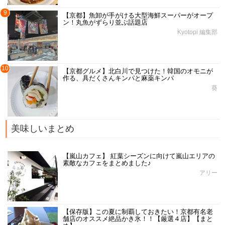
9
【京都】魚卸が手がける大型海鮮スーパーがオープ
ン！丸魚がずらり並ぶ話題店
Kyotopi 編集部
10
【京都グルメ】北白川で見つけた！韓国のオモニが
作る、具だくさんキンパと麻薬キンパ
葵
美味しいまとめ
【嵐山カフェ】 紅葉シーズンに向けて嵐山エリアの
素敵なカフェをまとめました♪
アリー
【保存版】この夏に制覇しておきたい！京都有名老
舗店のオススメ絶品かき氷！！【厳選４店】【まと