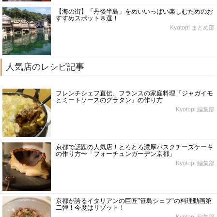
【海の街】「丹後半島」をめいいっぱい楽しむためのお
すすめスポット８選！
Kyotopi まとめ部
人気店のレシピ記事
フレンチシェフ直伝、フランスの家庭料理『ジャガイモ
とミートソースのグラタン』の作り方
Kyotopi 編集部
京都で話題の人気店！とろとろ濃厚バスクチーズケーキ
の作り方〜「フォーチュンガーデン京都」
Kyotopi 編集部
京都が誇るイタリアンの巨匠"笹島シェフ"の料理動画第
二弾！今度はリゾット！
Kyotopi 編集部