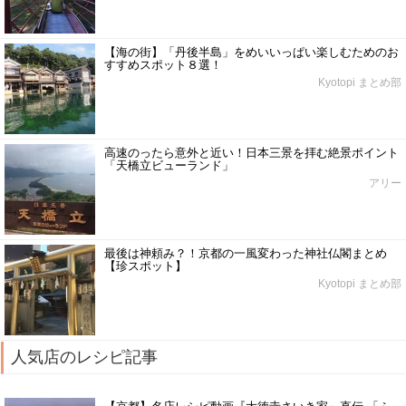
【海の街】「丹後半島」をめいいっぱい楽しむためのお
すすめスポット８選！
Kyotopi まとめ部
高速のったら意外と近い！日本三景を拝む絶景ポイント
「天橋立ビューランド」
アリー
最後は神頼み？！京都の一風変わった神社仏閣まとめ
【珍スポット】
Kyotopi まとめ部
人気店のレシピ記事