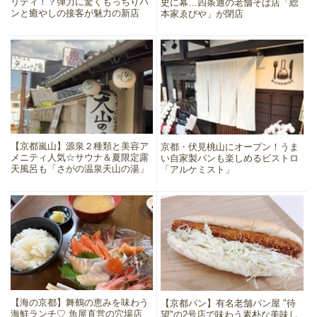
リティ！？弾力に驚くもっちりパ
史に幕…四条通の老舗そば店「総
ンと癒やしの接客が魅力の新店
本家ゑびや」が閉店
【京都嵐山】源泉２種類と美容ア
京都・伏見桃山にオープン！うま
メニティ人気☆サウナ＆夏限定露
い自家製パンも楽しめるビストロ
天風呂も「さがの温泉天山の湯」
「アルケミスト」
【海の京都】舞鶴の恵みを味わう
【京都パン】有名老舗パン屋 "待
海鮮ランチ♡ 魚屋直営の穴場店
望"の2号店で味わう素朴な美味し