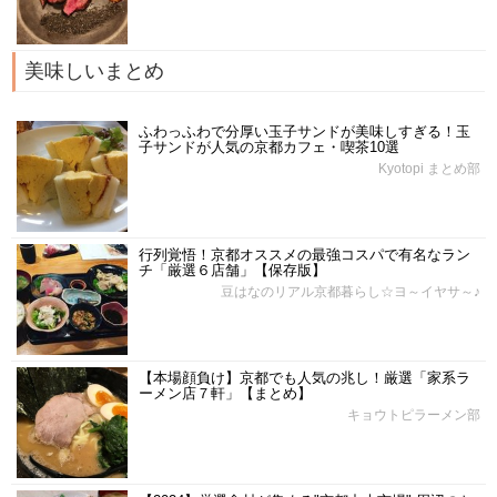
美味しいまとめ
ふわっふわで分厚い玉子サンドが美味しすぎる！玉
子サンドが人気の京都カフェ・喫茶10選
Kyotopi まとめ部
行列覚悟！京都オススメの最強コスパで有名なラン
チ「厳選６店舗」【保存版】
豆はなのリアル京都暮らし☆ヨ～イヤサ～♪
【本場顔負け】京都でも人気の兆し！厳選「家系ラ
ーメン店７軒」【まとめ】
キョウトピラーメン部