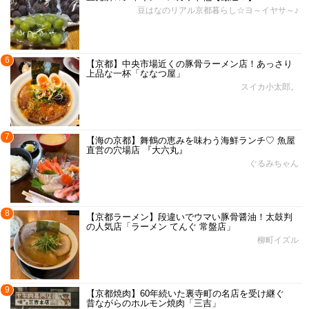
豆はなのリアル京都暮らし☆ヨ～イヤサ～♪
6
【京都】中央市場近くの豚骨ラーメン店！あっさり
上品な一杯「ななつ屋」
スイカ小太郎。
7
【海の京都】舞鶴の恵みを味わう海鮮ランチ♡ 魚屋
直営の穴場店 『大六丸』
ぐるみちゃん
8
【京都ラーメン】段違いでウマい豚骨醤油！太鼓判
の人気店「ラーメン てんぐ 常盤店」
柳町イズル
9
【京都焼肉】60年続いた裏寺町の名店を受け継ぐ
昔ながらのホルモン焼肉「三吉」