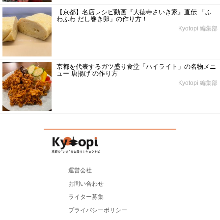
【京都】名店レシピ動画『大徳寺さいき家』直伝 「ふ
わふわ だし巻き卵」の作り方！
Kyotopi 編集部
京都を代表するガツ盛り食堂「ハイライト」の名物メニ
ュー”唐揚げ”の作り方
Kyotopi 編集部
運営会社
お問い合わせ
ライター募集
プライバシーポリシー