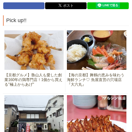
Pick up!!
【京都グルメ】魯山人も愛した創
【海の京都】舞鶴の恵みを味わう
業160年の鶏専門店！1個から買え
海鮮ランチ♡ 魚屋直営の穴場店
る"極上からあげ"
『大六丸』