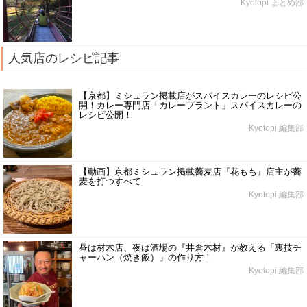
Kyotopi まとめ部
人気店のレシピ記事
【京都】ミシュラン掲載店がスパイスカレーのレシピ公
開！カレー専門店「カレープラント」スパイスカレーの
レシピ公開！
Kyotopi 編集部
【動画】京都ミシュラン掲載蕎麦店『花もも』店主が蕎
麦を打つすべて
Kyotopi 編集部
昼は材木店、夜は酒場の『井倉木材』が教える「裏技チ
ャーハン（焼き飯）」の作り方！
Kyotopi 編集部