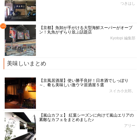
つきはし
10
【京都】魚卸が手がける大型海鮮スーパーがオープ
ン！丸魚がずらり並ぶ話題店
Kyotopi 編集部
美味しいまとめ
【京風居酒屋】使い勝手良好！日本酒でしっぽり
～、肴も美味しい激ウマ居酒屋５選
スイカ小太郎。
【嵐山カフェ】 紅葉シーズンに向けて嵐山エリアの
素敵なカフェをまとめました♪
アリー