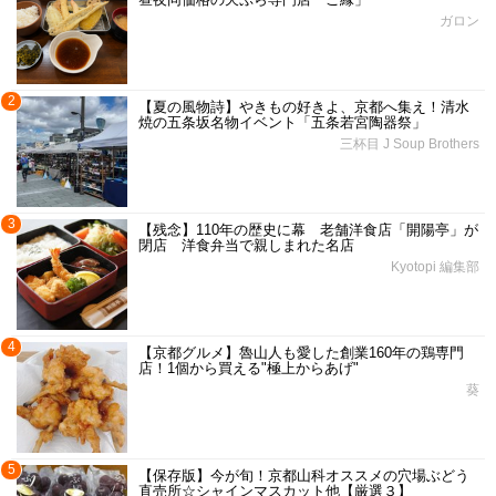
ガロン
2
【夏の風物詩】やきもの好きよ、京都へ集え！清水
焼の五条坂名物イベント「五条若宮陶器祭」
三杯目 J Soup Brothers
3
【残念】110年の歴史に幕 老舗洋食店「開陽亭」が
閉店 洋食弁当で親しまれた名店
Kyotopi 編集部
4
【京都グルメ】魯山人も愛した創業160年の鶏専門
店！1個から買える"極上からあげ"
葵
5
【保存版】今が旬！京都山科オススメの穴場ぶどう
直売所☆シャインマスカット他【厳選３】