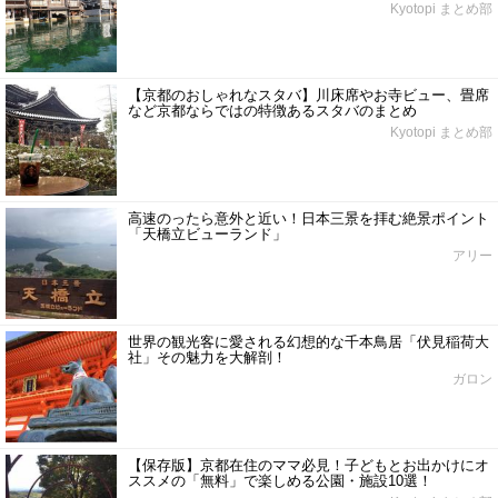
Kyotopi まとめ部
【京都のおしゃれなスタバ】川床席やお寺ビュー、畳席
など京都ならではの特徴あるスタバのまとめ
Kyotopi まとめ部
高速のったら意外と近い！日本三景を拝む絶景ポイント
「天橋立ビューランド」
アリー
世界の観光客に愛される幻想的な千本鳥居「伏見稲荷大
社」その魅力を大解剖！
ガロン
【保存版】京都在住のママ必見！子どもとお出かけにオ
ススメの「無料」で楽しめる公園・施設10選！