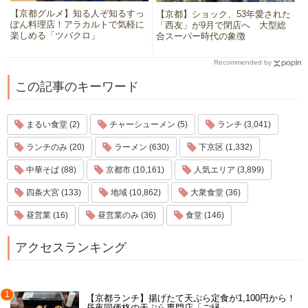
【京都グルメ】知る人ぞ知るすっ
【京都】ショック、53年愛された
ぽん料理店！アラカルトで気軽に
「西友」が9月で閉店へ 大型総
楽しめる「ツバクロ」
合スーパー時代の象徴
Recommended by
この記事のキーワード
まるい食堂 (2)
チャーシューメン (5)
ランチ (3,041)
ランチのみ (20)
ラーメン (630)
下京区 (1,332)
中華そば (88)
京都市 (10,161)
人気エリア (3,899)
四条大宮 (133)
地域 (10,862)
大衆食堂 (36)
昼営業 (16)
昼営業のみ (36)
食堂 (146)
アクセスランキング
1
【京都ランチ】揚げたて天ぷら定食が1,100円から！
昼夜同価格の天ぷら専門店「ご縁」