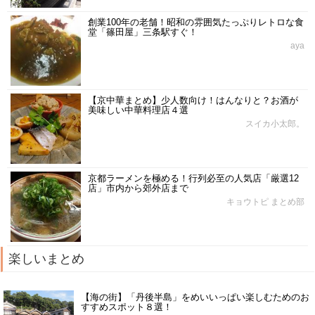
創業100年の老舗！昭和の雰囲気たっぷりレトロな食
堂「篠田屋」三条駅すぐ！
aya
【京中華まとめ】少人数向け！はんなりと？お酒が
美味しい中華料理店４選
スイカ小太郎。
京都ラーメンを極める！行列必至の人気店「厳選12
店」市内から郊外店まで
キョウトピ まとめ部
楽しいまとめ
【海の街】「丹後半島」をめいいっぱい楽しむためのお
すすめスポット８選！