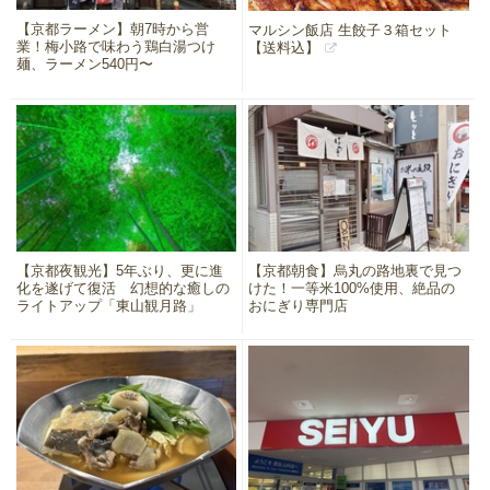
【京都ラーメン】朝7時から営
マルシン飯店 生餃子３箱セット
業！梅小路で味わう鶏白湯つけ
【送料込】
麺、ラーメン540円〜
【京都夜観光】5年ぶり、更に進
【京都朝食】烏丸の路地裏で見つ
化を遂げて復活 幻想的な癒しの
けた！一等米100%使用、絶品の
ライトアップ「東山観月路」
おにぎり専門店