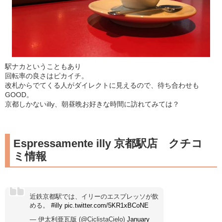
駅ナカということもあり
回転率の良さはピカイチ。
改札からでてくる人がダイレクトに見えるので、待ち合わせも
GOOD。
京都しかないilly、朝昼晩お好きな時間に訪れてみては？
Espressamente illy 京都駅店 クチコ
ミ情報
近鉄京都駅では、イリーのエスプレッソが飲
める。
#illy
pic.twitter.com/5KR1xBCoNE
— 伊太利亜瓦版 (@CiclistaCielo)
January