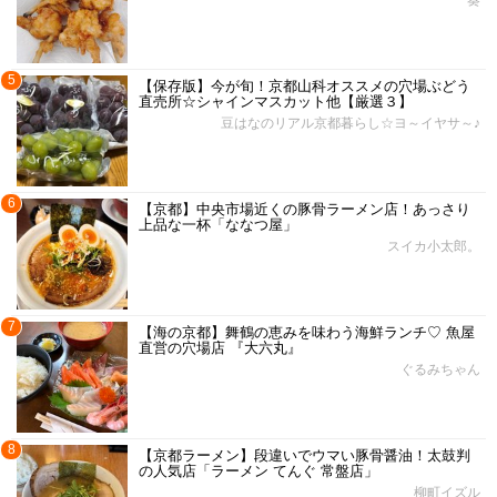
5
【保存版】今が旬！京都山科オススメの穴場ぶどう
直売所☆シャインマスカット他【厳選３】
豆はなのリアル京都暮らし☆ヨ～イヤサ～♪
6
【京都】中央市場近くの豚骨ラーメン店！あっさり
上品な一杯「ななつ屋」
スイカ小太郎。
7
【海の京都】舞鶴の恵みを味わう海鮮ランチ♡ 魚屋
直営の穴場店 『大六丸』
ぐるみちゃん
8
【京都ラーメン】段違いでウマい豚骨醤油！太鼓判
の人気店「ラーメン てんぐ 常盤店」
柳町イズル