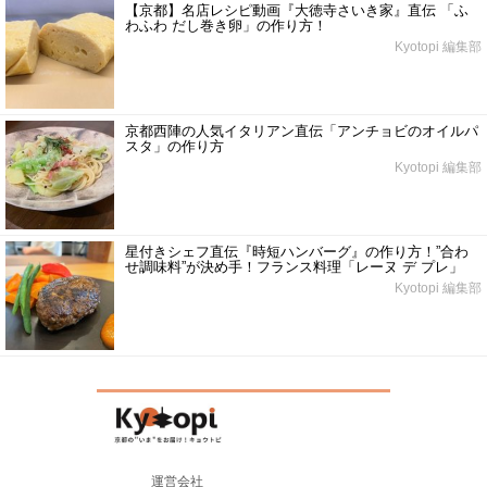
【京都】名店レシピ動画『大徳寺さいき家』直伝 「ふ
わふわ だし巻き卵」の作り方！
Kyotopi 編集部
京都西陣の人気イタリアン直伝「アンチョビのオイルパ
スタ」の作り方
Kyotopi 編集部
星付きシェフ直伝『時短ハンバーグ』の作り方！”合わ
せ調味料”が決め手！フランス料理「レーヌ デ プレ」
Kyotopi 編集部
運営会社