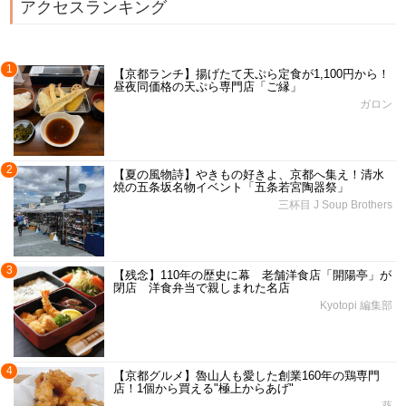
アクセスランキング
1
【京都ランチ】揚げたて天ぷら定食が1,100円から！
昼夜同価格の天ぷら専門店「ご縁」
ガロン
2
【夏の風物詩】やきもの好きよ、京都へ集え！清水
焼の五条坂名物イベント「五条若宮陶器祭」
三杯目 J Soup Brothers
3
【残念】110年の歴史に幕 老舗洋食店「開陽亭」が
閉店 洋食弁当で親しまれた名店
Kyotopi 編集部
4
【京都グルメ】魯山人も愛した創業160年の鶏専門
店！1個から買える"極上からあげ"
葵