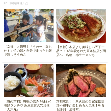
AD（京都駐車場ナビ）
【京都・大原野】「うわー、取れ
【京都】本店より美味しい天下一
た！」竹の器と自分で削ったお箸
品？！ 43年愛された五条桂店が閉
で流しそうめん
店へ 名物・赤ラーメンも
【海の京都】舞鶴の恵みを味わう
京都駅近く！炭火焼の自家菜園野
海鮮ランチ♡ 魚屋直営の穴場店
菜や和牛が楽しめる人気店！朝食
『大六丸』
も評判「炭棲堂」