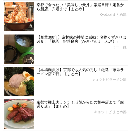
京都で食べたい「美味しい天丼」厳選５軒！定番か
ら新店、穴場まで【まとめ】
Kyotopi まとめ部
【創業300年】京甘味の神髄に感動！名物くずきりは
必食！「祇園 鍵善良房（かぎぜんよしふさ）」
ミート姫
【本場顔負け】京都でも人気の兆し！厳選「家系ラ
ーメン店７軒」【まとめ】
キョウトピラーメン部
京都で極上肉ランチ！老舗から幻の和牛店まで「厳
選６店」【まとめ】
キョウトピ まとめ部