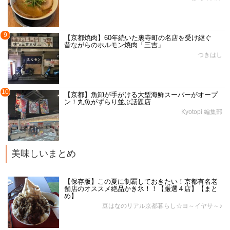
9
【京都焼肉】60年続いた裏寺町の名店を受け継ぐ
昔ながらのホルモン焼肉「三吉」
つきはし
10
【京都】魚卸が手がける大型海鮮スーパーがオープ
ン！丸魚がずらり並ぶ話題店
Kyotopi 編集部
美味しいまとめ
【保存版】この夏に制覇しておきたい！京都有名老
舗店のオススメ絶品かき氷！！【厳選４店】【まと
め】
豆はなのリアル京都暮らし☆ヨ～イヤサ～♪