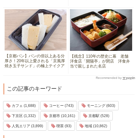
【京都パン】パンの倍以上ある分
【残念】110年の歴史に幕 老舗
厚さ！20年以上愛される「京風厚
洋食店「開陽亭」が閉店 洋食弁
焼き玉子サンド」の極上テイクア
当で親しまれた名店
ウト
Recommended by
この記事のキーワード
カフェ (1,688)
コーヒー (743)
モーニング (603)
下京区 (1,332)
京都市 (10,161)
京都駅 (528)
人気エリア (3,899)
喫茶 (93)
地域 (10,862)