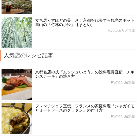
立ち尽くすほどの美しさ！京都を代表する観光スポット
嵐山の「竹林の小径」【まとめ】
Kyotopiカメラ部
人気店のレシピ記事
京都名店の技『ムッシュいとう』の総料理長直伝「チキ
ンステーキ」の焼き方
Kyotopi 編集部
フレンチシェフ直伝、フランスの家庭料理『ジャガイモ
とミートソースのグラタン』の作り方
Kyotopi 編集部