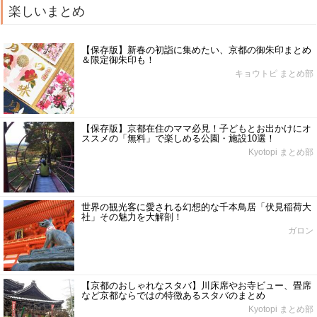
楽しいまとめ
【保存版】新春の初詣に集めたい、京都の御朱印まとめ
＆限定御朱印も！
キョウトピ まとめ部
【保存版】京都在住のママ必見！子どもとお出かけにオ
ススメの「無料」で楽しめる公園・施設10選！
Kyotopi まとめ部
世界の観光客に愛される幻想的な千本鳥居「伏見稲荷大
社」その魅力を大解剖！
ガロン
【京都のおしゃれなスタバ】川床席やお寺ビュー、畳席
など京都ならではの特徴あるスタバのまとめ
Kyotopi まとめ部