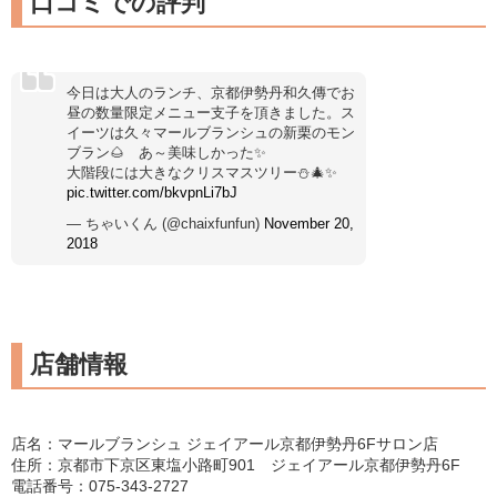
口コミでの評判
今日は大人のランチ、京都伊勢丹和久傳でお
昼の数量限定メニュー支子を頂きました。ス
イーツは久々マールブランシュの新栗のモン
ブラン🌰 あ～美味しかった✨
大階段には大きなクリスマスツリー⛄🎄✨
pic.twitter.com/bkvpnLi7bJ
— ちゃいくん (@chaixfunfun)
November 20,
2018
店舗情報
店名：マールブランシュ ジェイアール京都伊勢丹6Fサロン店
住所：京都市下京区東塩小路町901 ジェイアール京都伊勢丹6F
電話番号：075-343-2727