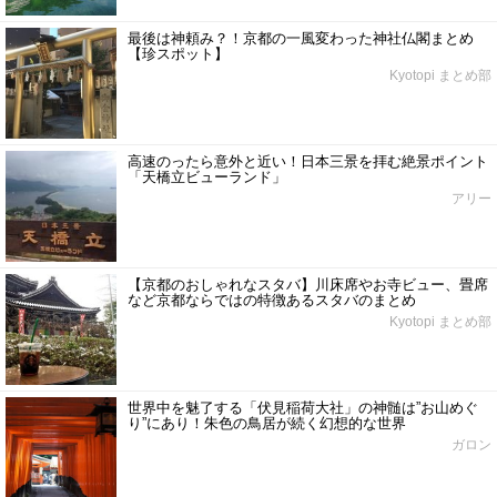
最後は神頼み？！京都の一風変わった神社仏閣まとめ
【珍スポット】
Kyotopi まとめ部
高速のったら意外と近い！日本三景を拝む絶景ポイント
「天橋立ビューランド」
アリー
【京都のおしゃれなスタバ】川床席やお寺ビュー、畳席
など京都ならではの特徴あるスタバのまとめ
Kyotopi まとめ部
世界中を魅了する「伏見稲荷大社」の神髄は”お山めぐ
り”にあり！朱色の鳥居が続く幻想的な世界
ガロン