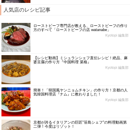
人気店のレシピ記事
ローストビーフ専門店が教える、ローストビーフの作り
方のすべて「ローストビーフの店 watanabe」
Kyotopi 編集部
【レシピ動画】ミシュランシェフ直伝レシピ！絶品、麻
婆豆腐の作り方『中国料理 菜格』
Kyotopi 編集部
簡単！「韓国風ヤンニョムチキン」の作り方！京都の人
気韓国料理店『ナム』に教わりました！
Kyotopi 編集部
京都が誇るイタリアンの巨匠"笹島シェフ"の料理動画第
二弾！今度はリゾット！