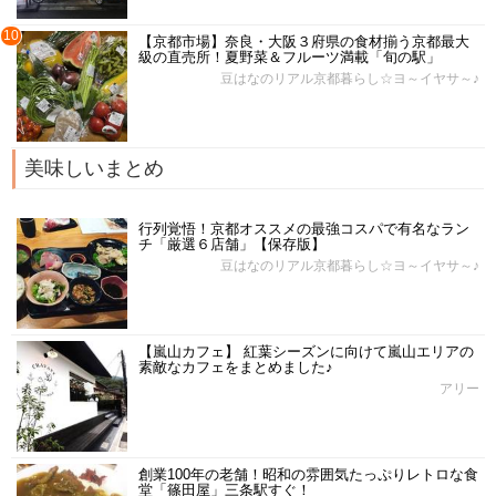
10
【京都市場】奈良・大阪３府県の食材揃う京都最大
級の直売所！夏野菜＆フルーツ満載「旬の駅」
豆はなのリアル京都暮らし☆ヨ～イヤサ～♪
美味しいまとめ
行列覚悟！京都オススメの最強コスパで有名なラン
チ「厳選６店舗」【保存版】
豆はなのリアル京都暮らし☆ヨ～イヤサ～♪
【嵐山カフェ】 紅葉シーズンに向けて嵐山エリアの
素敵なカフェをまとめました♪
アリー
創業100年の老舗！昭和の雰囲気たっぷりレトロな食
堂「篠田屋」三条駅すぐ！