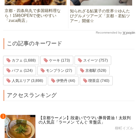
京都・四条烏丸で多国籍料理な
知られざる鮎菓子の世界☆ゆんた
ら！15時OPENで使いやすい
びグルメツアーズ「京都・若鮎ツ
「zuca商店」
アー」開催☆
Recommended by
この記事のキーワード
カフェ (1,688)
ケーキ (173)
スイーツ (757)
パフェ (124)
モンブラン (27)
京都駅 (528)
人気エリア (3,898)
伊勢丹 (44)
喫茶店 (740)
アクセスランキング
1
【京都ラーメン】段違いでウマい豚骨醤油！太鼓判
の人気店「ラーメン てんぐ 常盤店」
柳町イズル