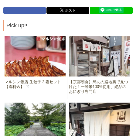
Pick up!!
マルシン飯店 生餃子３箱セット
【京都朝食】烏丸の路地裏で見つ
【送料込】
けた！一等米100%使用、絶品の
おにぎり専門店