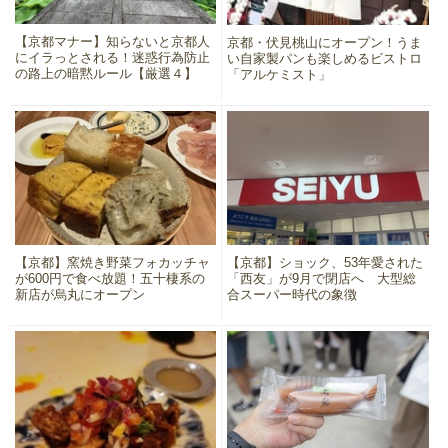
【京都マナー】知らないと京都人
京都・伏見桃山にオープン！うま
にイラっとされる！迷惑行為防止
い自家製パンも楽しめるビストロ
の路上の暗黙ルール【厳選４】
「アルケミスト」
【京都】窯焼き野菜フォカッチャ
【京都】ショック、53年愛された
が600円で食べ放題！五十棲系の
「西友」が9月で閉店へ 大型総
新店が烏丸にオープン
合スーパー時代の象徴