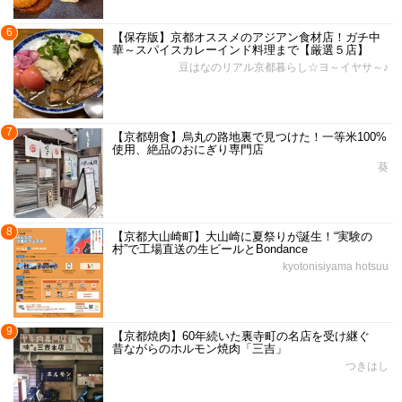
6
【保存版】京都オススメのアジアン食材店！ガチ中
華～スパイスカレーインド料理まで【厳選５店】
豆はなのリアル京都暮らし☆ヨ～イヤサ～♪
7
【京都朝食】烏丸の路地裏で見つけた！一等米100%
使用、絶品のおにぎり専門店
葵
8
【京都大山崎町】大山崎に夏祭りが誕生！“実験の
村”で工場直送の生ビールとBondance
kyotonisiyama hotsuu
9
【京都焼肉】60年続いた裏寺町の名店を受け継ぐ
昔ながらのホルモン焼肉「三吉」
つきはし