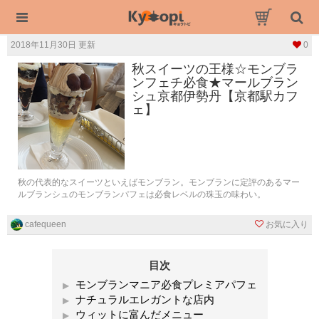
2018年11月30日 更新
0
秋スイーツの王様☆モンブラ
ンフェチ必食★マールブラン
シュ京都伊勢丹【京都駅カフ
ェ】
秋の代表的なスイーツといえばモンブラン。モンブランに定評のあるマー
ルブランシュのモンブランパフェは必食レベルの珠玉の味わい。
cafequeen
お気に入り
目次
モンブランマニア必食プレミアパフェ
ナチュラルエレガントな店内
ウィットに富んだメニュー