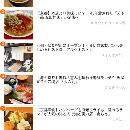
2
【京都】本店より美味しい？！ 43年愛された「天下
一品 五条桂店」が閉店へ
キョウトピラーメン部
3
京都・伏見桃山にオープン！うまい自家製パンも楽
しめるビストロ「アルケミスト」
スイカ小太郎。
4
【海の京都】舞鶴の恵みを味わう海鮮ランチ♡ 魚屋
直営の穴場店 『大六丸』
ぐるみちゃん
5
【京都洋食】ハンバーグも海老フライも！選べるラ
ンチが人気の知る人ぞ知る実力店「食らう」
つきはし