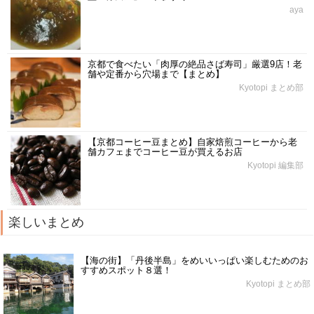
aya
京都で食べたい「肉厚の絶品さば寿司」厳選9店！老
舗や定番から穴場まで【まとめ】
Kyotopi まとめ部
【京都コーヒー豆まとめ】自家焙煎コーヒーから老
舗カフェまでコーヒー豆が買えるお店
Kyotopi 編集部
楽しいまとめ
【海の街】「丹後半島」をめいいっぱい楽しむためのお
すすめスポット８選！
Kyotopi まとめ部