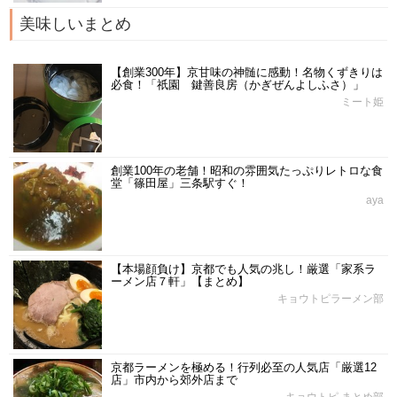
美味しいまとめ
【創業300年】京甘味の神髄に感動！名物くずきりは
必食！「祇園 鍵善良房（かぎぜんよしふさ）」
ミート姫
創業100年の老舗！昭和の雰囲気たっぷりレトロな食
堂「篠田屋」三条駅すぐ！
aya
【本場顔負け】京都でも人気の兆し！厳選「家系ラ
ーメン店７軒」【まとめ】
キョウトピラーメン部
京都ラーメンを極める！行列必至の人気店「厳選12
店」市内から郊外店まで