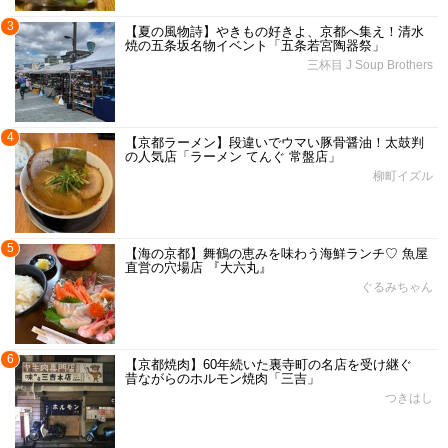
3
【夏の風物詩】やきもの好きよ、京都へ集え！清水
焼の五条坂名物イベント「五条若宮陶器祭」
三杯目 J Soup Brothers
4
【京都ラーメン】段違いでウマい豚骨醤油！太鼓判
の人気店「ラーメン てんぐ 常盤店」
柳町イズル
5
【海の京都】舞鶴の恵みを味わう海鮮ランチ♡ 魚屋
直営の穴場店 『大六丸』
ぐるみちゃん
6
【京都焼肉】60年続いた裏寺町の名店を受け継ぐ
昔ながらのホルモン焼肉「三吉」
つきはし