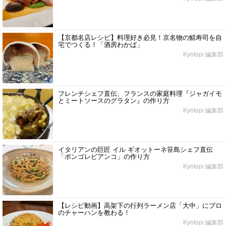
【京都名店レシピ】料理好き必見！京名物の鯖寿司を自
宅でつくる！「酒房わかば」
Kyotopi 編集部
フレンチシェフ直伝、フランスの家庭料理『ジャガイモ
とミートソースのグラタン』の作り方
Kyotopi 編集部
イタリアンの巨匠 イル ギオットーネ笹島シェフ直伝
「ボンゴレビアンコ」の作り方
Kyotopi 編集部
【レシピ動画】高架下の行列ラーメン店「大中」にプロ
のチャーハンを教わる！
Kyotopi 編集部