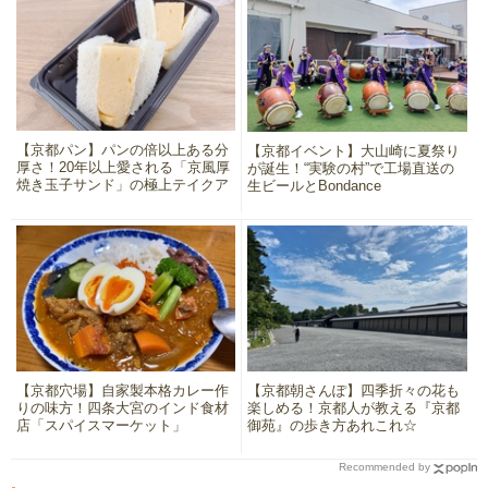
【京都パン】パンの倍以上ある分
【京都イベント】大山崎に夏祭り
厚さ！20年以上愛される「京風厚
が誕生！“実験の村”で工場直送の
焼き玉子サンド」の極上テイクア
生ビールとBondance
ウト
【京都穴場】自家製本格カレー作
【京都朝さんぽ】四季折々の花も
りの味方！四条大宮のインド食材
楽しめる！京都人が教える『京都
店「スパイスマーケット」
御苑』の歩き方あれこれ☆
Recommended by