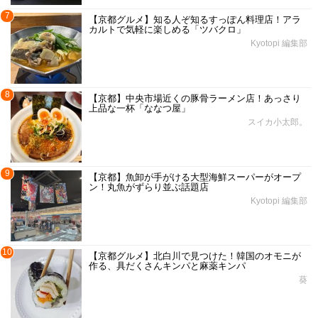
7
【京都グルメ】知る人ぞ知るすっぽん料理店！アラ
カルトで気軽に楽しめる「ツバクロ」
Kyotopi 編集部
8
【京都】中央市場近くの豚骨ラーメン店！あっさり
上品な一杯「ななつ屋」
スイカ小太郎。
9
【京都】魚卸が手がける大型海鮮スーパーがオープ
ン！丸魚がずらり並ぶ話題店
Kyotopi 編集部
10
【京都グルメ】北白川で見つけた！韓国のオモニが
作る、具だくさんキンパと麻薬キンパ
葵