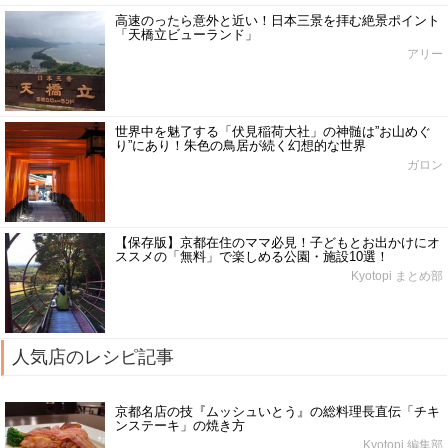
高速のったら意外と近い！日本三景を拝む絶景ポイント
「天橋立ビューランド」
アリー
世界中を魅了する「伏見稲荷大社」の神髄は”お山めぐ
り”にあり！朱色の鳥居が続く幻想的な世界
ガロン
【保存版】京都在住のママ必見！子どもとお出かけにオ
ススメの「無料」で楽しめる公園・施設10選！
Kyotopi まとめ部
人気店のレシピ記事
京都名店の技『ムッシュいとう』の総料理長直伝「チキ
ンステーキ」の焼き方
Kyotopi 編集部