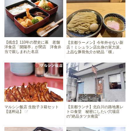
【残念】110年の歴史に幕 老舗
【京都ラーメン】今年外せない新
洋食店「開陽亭」が閉店 洋食弁
店！ミシュラン店出身の実力派、
当で親しまれた名店
上品な豚骨魚介が絶品「穣」
マルシン飯店 生餃子３箱セット
【京都ランチ】北白川の路地裏レ
【送料込】
トロ食堂 秘密にしたい穴場店
の"絶品タツタ南蛮"