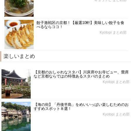
キョウトピ まとめ部
餃子激戦区の京都！【厳選10軒】美味しい餃子を食
べるならココ！
Kyotopi まとめ部
楽しいまとめ
【京都のおしゃれなスタバ】川床席やお寺ビュー、畳席
など京都ならではの特徴あるスタバのまとめ
Kyotopi まとめ部
【海の街】「丹後半島」をめいいっぱい楽しむためのお
すすめスポット８選！
Kyotopi まとめ部