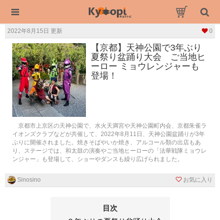
2022年8月15日 更新
0
【京都】天神公園で3年ぶり
夏祭り盆踊り大会 ご当地ヒ
ーロー ミョウレンジャーも
登場！
京都市上京区の天神公園で、水火天満宮や天神公園町内会、京都朱雀ラ
イオンズクラブなどが共催して、2022年8月11日、天神公園盆踊りが3年
ぶりに開催されました。焼きそばやいか焼き、アルコール類の出店もあ
り、ステージでは、和太鼓の演奏やご当地ヒーローの「法華戦隊ミョウレ
ンジャー」も登場して、ショーやダンスも繰り広げられました。
Sinosino
お気に入り
目次