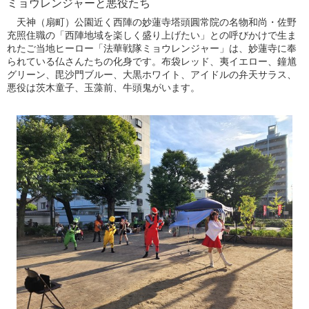
ミョウレンジャーと悪役たち
天神（扇町）公園近く西陣の妙蓮寺塔頭圓常院の名物和尚・佐野
充照住職の「西陣地域を楽しく盛り上げたい」との呼びかけで生ま
れたご当地ヒーロー「法華戦隊ミョウレンジャー」は、妙蓮寺に奉
られている仏さんたちの化身です。布袋レッド、夷イエロー、鐘馗
グリーン、毘沙門ブルー、大黒ホワイト、アイドルの弁天サラス、
悪役は茨木童子、玉藻前、牛頭鬼がいます。