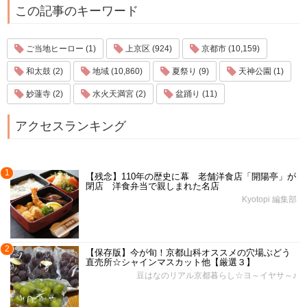
この記事のキーワード
ご当地ヒーロー (1)
上京区 (924)
京都市 (10,159)
和太鼓 (2)
地域 (10,860)
夏祭り (9)
天神公園 (1)
妙蓮寺 (2)
水火天満宮 (2)
盆踊り (11)
アクセスランキング
1
【残念】110年の歴史に幕 老舗洋食店「開陽亭」が
閉店 洋食弁当で親しまれた名店
Kyotopi 編集部
2
【保存版】今が旬！京都山科オススメの穴場ぶどう
直売所☆シャインマスカット他【厳選３】
豆はなのリアル京都暮らし☆ヨ～イヤサ～♪