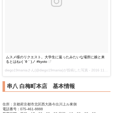
ムスメ様のリクエスト。大学生に返ったみたいな場所に娘と来
るとはね♪( ´θ｀)ノ #kyoto
diego19maniaさん(@diego19mania)が投稿した写真 -
2016 11月 11 3:25午前 PST
串八 白梅町本店 基本情報
住所：京都府京都市北区西大路今出川上ル東側
電話番号：075-461-8888