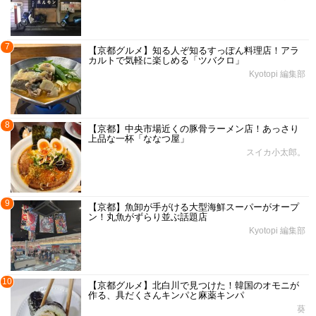
7
【京都グルメ】知る人ぞ知るすっぽん料理店！アラ
カルトで気軽に楽しめる「ツバクロ」
Kyotopi 編集部
8
【京都】中央市場近くの豚骨ラーメン店！あっさり
上品な一杯「ななつ屋」
スイカ小太郎。
9
【京都】魚卸が手がける大型海鮮スーパーがオープ
ン！丸魚がずらり並ぶ話題店
Kyotopi 編集部
10
【京都グルメ】北白川で見つけた！韓国のオモニが
作る、具だくさんキンパと麻薬キンパ
葵