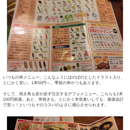
いつもの串メニュー。こんなふうにほのぼのとしたイラスト入り。
とにかく安い。1本50円～。季節の串かつもあります。
そして、焼き鳥も皆が必ず注文するデフォメニュー。こちらも1本
100円前後。あと、串焼きも。とにかく本気食いしても、最後会計
で安ッ！といつもそのコスパのよさに感心させられます。