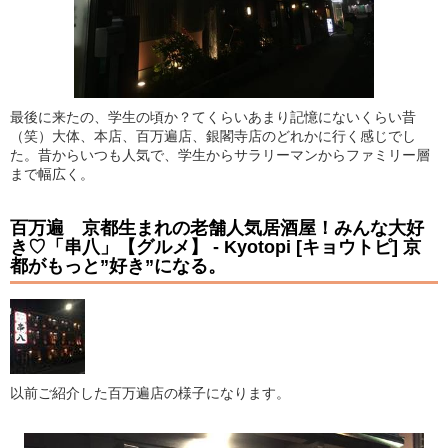
最後に来たの、学生の頃か？てくらいあまり記憶にないくらい昔
（笑）大体、本店、百万遍店、銀閣寺店のどれかに行く感じでし
た。昔からいつも人気で、学生からサラリーマンからファミリー層
まで幅広く。
百万遍 京都生まれの老舗人気居酒屋！みんな大好
き♡「串八」【グルメ】 - Kyotopi [キョウトピ] 京
都がもっと”好き”になる。
以前ご紹介した百万遍店の様子になります。