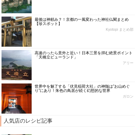
最後は神頼み？！京都の一風変わった神社仏閣まとめ
【珍スポット】
Kyotopi まとめ部
高速のったら意外と近い！日本三景を拝む絶景ポイント
「天橋立ビューランド」
アリー
世界中を魅了する「伏見稲荷大社」の神髄は”お山めぐ
り”にあり！朱色の鳥居が続く幻想的な世界
ガロン
人気店のレシピ記事