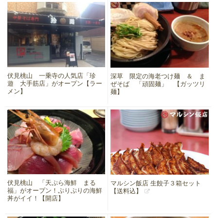
伏見桃山 一乗寺の人気店「珍
深草 限定の海老つけ麺 ＆ ま
遊 大手筋店」がオープン【ラー
ぜそば 「頑固麺」 【ガッツリ
メン】
麺】
伏見桃山 「天ぷら海鮮 まる
マルシン飯店 生餃子３箱セット
福」がオープン！ぷりぷりの海鮮
【送料込】
丼がイイ！【開店】