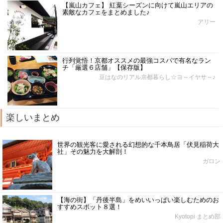
【嵐山カフェ】 紅葉シーズンに向けて嵐山エリアの
素敵なカフェをまとめました♪
アリー
行列覚悟！京都オススメの最強コスパで有名なラン
チ「厳選６店舗」【保存版】
豆はなのリアル京都暮らし☆ヨ～イヤサ～♪
楽しいまとめ
世界の観光客に愛される幻想的な千本鳥居「伏見稲荷大
社」その魅力を大解剖！
ガロン
【海の街】「丹後半島」をめいいっぱい楽しむためのお
すすめスポット８選！
Kyotopi まとめ部