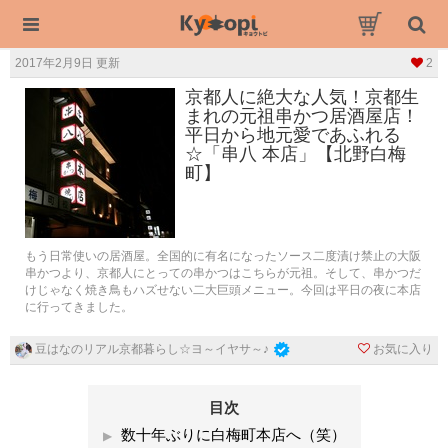
2017年2月9日 更新
2
京都人に絶大な人気！京都生
まれの元祖串かつ居酒屋店！
平日から地元愛であふれる
☆「串八 本店」【北野白梅
町】
もう日常使いの居酒屋。全国的に有名になったソース二度漬け禁止の大阪
串かつより、京都人にとっての串かつはこちらが元祖。そして、串かつだ
けじゃなく焼き鳥もハズせない二大巨頭メニュー。今回は平日の夜に本店
に行ってきました。
お気に入り
豆はなのリアル京都暮らし☆ヨ～イヤサ～♪
目次
数十年ぶりに白梅町本店へ（笑）