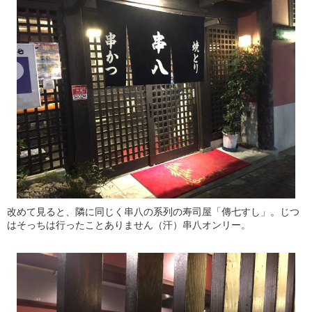
改めて見ると、隣に同じく串八の系列の寿司屋「傳七すし」。じつ
はそっちは行ったことありません（汗）串八オンリー。