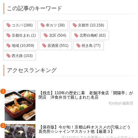
この記事のキーワード
コスパ (286)
串カツ (38)
京都市 (10,158)
京都生まれ (1)
北区 (504)
北野白梅町 (82)
地域 (10,859)
居酒屋 (551)
焼き鳥 (77)
西大路 (103)
アクセスランキング
1
【残念】110年の歴史に幕 老舗洋食店「開陽亭」が
閉店 洋食弁当で親しまれた名店
Kyotopi 編集部
2
【保存版】今が旬！京都山科オススメの穴場ぶどう
直売所☆シャインマスカット他【厳選３】
豆はなのリアル京都暮らし☆ヨ～イヤサ～♪