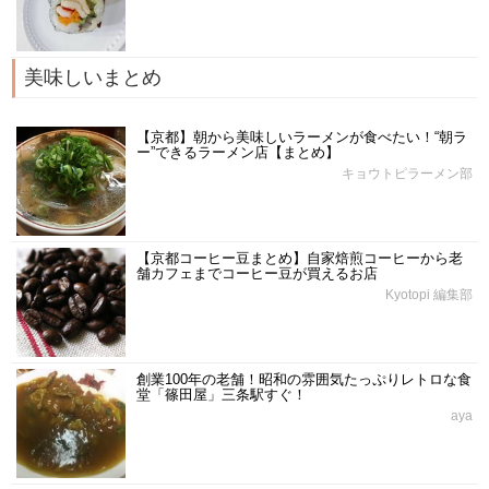
美味しいまとめ
【京都】朝から美味しいラーメンが食べたい！“朝ラ
ー”できるラーメン店【まとめ】
キョウトピラーメン部
【京都コーヒー豆まとめ】自家焙煎コーヒーから老
舗カフェまでコーヒー豆が買えるお店
Kyotopi 編集部
創業100年の老舗！昭和の雰囲気たっぷりレトロな食
堂「篠田屋」三条駅すぐ！
aya