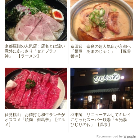
京都屈指の人気店！店名とは違い
京田辺 奈良の超人気店が京都へ
意外にあっさり「セアブラノ
「麺屋 あまのじゃく」 【豚骨
神」 【ラーメン】
醤油】
伏見桃山 お値打ち和牛ランチが
羽束師 リニューアルしてキレイ
オススメ「焼肉 但馬亭」【グル
になったスーパー銭湯「玉光湯
メ】
ひじりのね」 【温泉】
Recommended by