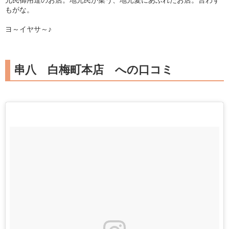
元民御用達のお店。地元民が集う、地元愛にあふれたお店。言わず
もがな。
ヨ～イヤサ～♪
串八 白梅町本店 への口コミ