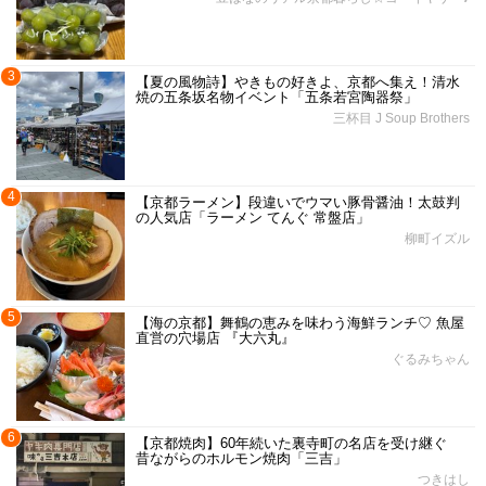
3
【夏の風物詩】やきもの好きよ、京都へ集え！清水
焼の五条坂名物イベント「五条若宮陶器祭」
三杯目 J Soup Brothers
4
【京都ラーメン】段違いでウマい豚骨醤油！太鼓判
の人気店「ラーメン てんぐ 常盤店」
柳町イズル
5
【海の京都】舞鶴の恵みを味わう海鮮ランチ♡ 魚屋
直営の穴場店 『大六丸』
ぐるみちゃん
6
【京都焼肉】60年続いた裏寺町の名店を受け継ぐ
昔ながらのホルモン焼肉「三吉」
つきはし