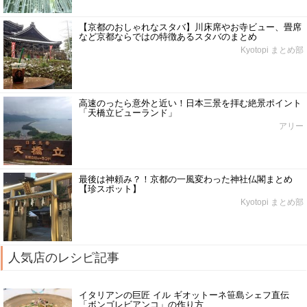
【京都のおしゃれなスタバ】川床席やお寺ビュー、畳席
など京都ならではの特徴あるスタバのまとめ
Kyotopi まとめ部
高速のったら意外と近い！日本三景を拝む絶景ポイント
「天橋立ビューランド」
アリー
最後は神頼み？！京都の一風変わった神社仏閣まとめ
【珍スポット】
Kyotopi まとめ部
人気店のレシピ記事
イタリアンの巨匠 イル ギオットーネ笹島シェフ直伝
「ボンゴレビアンコ」の作り方