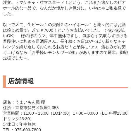
注文。トマケチャ・粒マスタード！という、これまた懐かしのビア
ホール的な一品で、なんだか懐かしき気分に。いやはやご馳走様で
した。
以上で〆て、生ビール１の焼酎２のハイボール１と我々的にはお酒
は控えめ量で、〆て￥7600！というお支払いでした。（PayPay払
いOK） ほのぼのウマ、年中無休ですし、気張らず気取らず行ける
普段使いに和める居酒屋さん。長年続くお店はやっぱり新たなチャ
レンジを繰り返しておられるお店だ！と納得しつつ、酒吞みがお安
く上げるなら「お手軽レモンサワー2種」がありますので是非。御馳
走様でした～。
店舗情報
店名：うまいもん屋 櫻
住所：京都市伏見区銀座1-355
営業時間：11:00～15:00（LO14:30）17:00～00:00（LO 料理23:00
ドリンク23:30）
定休日：年中無休
TEL：075-603-7800