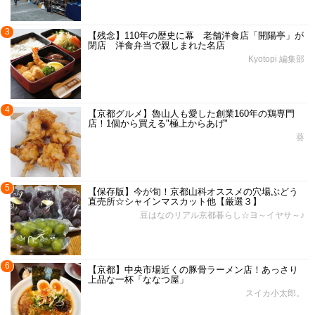
3
【残念】110年の歴史に幕 老舗洋食店「開陽亭」が
閉店 洋食弁当で親しまれた名店
Kyotopi 編集部
4
【京都グルメ】魯山人も愛した創業160年の鶏専門
店！1個から買える"極上からあげ"
葵
5
【保存版】今が旬！京都山科オススメの穴場ぶどう
直売所☆シャインマスカット他【厳選３】
豆はなのリアル京都暮らし☆ヨ～イヤサ～♪
6
【京都】中央市場近くの豚骨ラーメン店！あっさり
上品な一杯「ななつ屋」
スイカ小太郎。