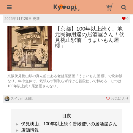
2025年11月29日 更新
0
【京都】100年以上続く、地
元民御用達の居酒屋さん！伏
見桃山駅前「うまいもん屋
櫻」
京阪伏見桃山駅の真ん前にある老舗居酒屋「うまいもん屋 櫻」で晩御飯
なり。年中無休で、気張らず気取らず行ける普段使いで和める、じつは
100年以上続く居酒屋さんなり。
スイカ小太郎。
お気に入り
目次
伏見桃山、100年以上続く普段使いの居酒屋さん
店舗情報