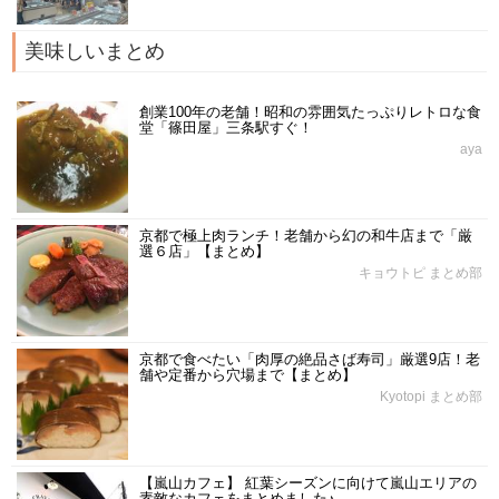
美味しいまとめ
創業100年の老舗！昭和の雰囲気たっぷりレトロな食
堂「篠田屋」三条駅すぐ！
aya
京都で極上肉ランチ！老舗から幻の和牛店まで「厳
選６店」【まとめ】
キョウトピ まとめ部
京都で食べたい「肉厚の絶品さば寿司」厳選9店！老
舗や定番から穴場まで【まとめ】
Kyotopi まとめ部
【嵐山カフェ】 紅葉シーズンに向けて嵐山エリアの
素敵なカフェをまとめました♪