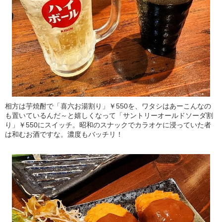
相方は芋焼酎で「喜六お湯割り」￥550を、ワタシはあーこんなの
も置いているんだ～と嬉しくなって「サントリーオールドソーダ割
り」￥550にスイッチ。昭和のスナックでカラオケに浸っていた者
は和むお酒ですな。濃度もバッチリ！