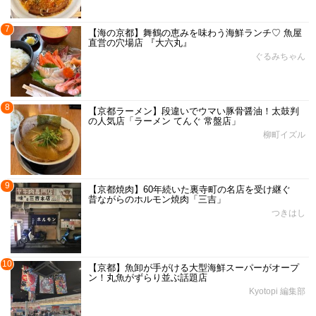
7
【海の京都】舞鶴の恵みを味わう海鮮ランチ♡ 魚屋
直営の穴場店 『大六丸』
ぐるみちゃん
8
【京都ラーメン】段違いでウマい豚骨醤油！太鼓判
の人気店「ラーメン てんぐ 常盤店」
柳町イズル
9
【京都焼肉】60年続いた裏寺町の名店を受け継ぐ
昔ながらのホルモン焼肉「三吉」
つきはし
10
【京都】魚卸が手がける大型海鮮スーパーがオープ
ン！丸魚がずらり並ぶ話題店
Kyotopi 編集部