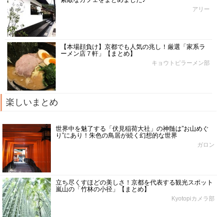
アリー
【本場顔負け】京都でも人気の兆し！厳選「家系ラ
ーメン店７軒」【まとめ】
キョウトピラーメン部
楽しいまとめ
世界中を魅了する「伏見稲荷大社」の神髄は”お山めぐ
り”にあり！朱色の鳥居が続く幻想的な世界
ガロン
立ち尽くすほどの美しさ！京都を代表する観光スポット
嵐山の「竹林の小径」【まとめ】
Kyotopiカメラ部