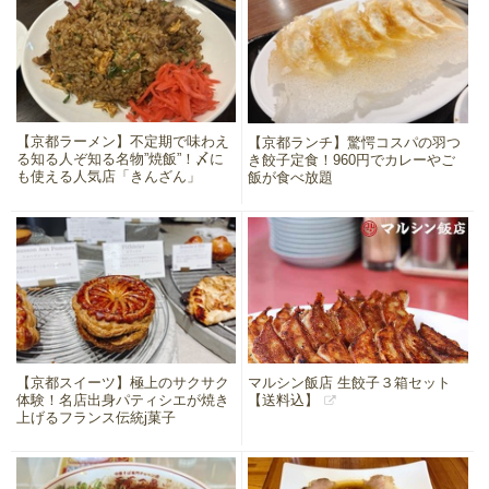
【京都ラーメン】不定期で味わえ
【京都ランチ】驚愕コスパの羽つ
る知る人ぞ知る名物”焼飯”！〆に
き餃子定食！960円でカレーやご
も使える人気店「きんざん」
飯が食べ放題
【京都スイーツ】極上のサクサク
マルシン飯店 生餃子３箱セット
体験！名店出身パティシエが焼き
【送料込】
上げるフランス伝統j菓子