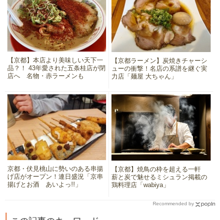
【京都】本店より美味しい天下一
【京都ラーメン】炭焼きチャーシ
品？！ 43年愛された五条桂店が閉
ューの衝撃！名店の系譜を継ぐ実
店へ 名物・赤ラーメンも
力店「麺屋 大ちゃん」
京都・伏見桃山に勢いのある串揚
【京都】焼鳥の枠を超える一軒
げ店がオープン！連日盛況「京串
薪と炭で魅せるミシュラン掲載の
揚げとお酒 あいよっ!!」
鶏料理店「wabiya」
Recommended by