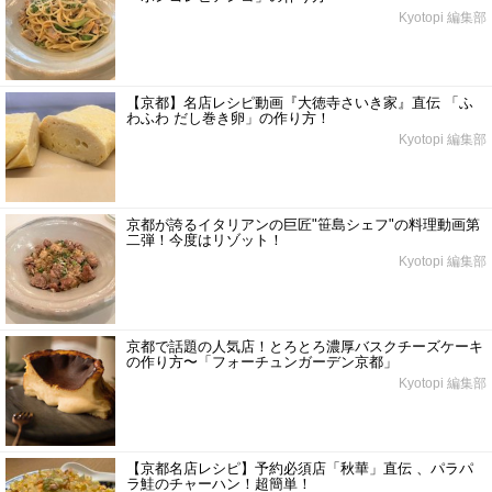
Kyotopi 編集部
【京都】名店レシピ動画『大徳寺さいき家』直伝 「ふ
わふわ だし巻き卵」の作り方！
Kyotopi 編集部
京都が誇るイタリアンの巨匠"笹島シェフ"の料理動画第
二弾！今度はリゾット！
Kyotopi 編集部
京都で話題の人気店！とろとろ濃厚バスクチーズケーキ
の作り方〜「フォーチュンガーデン京都」
Kyotopi 編集部
【京都名店レシピ】予約必須店「秋華」直伝 、パラパ
ラ鮭のチャーハン！超簡単！