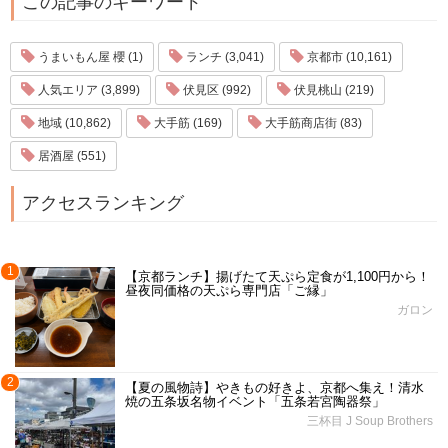
この記事のキーワード
うまいもん屋 櫻 (1)
ランチ (3,041)
京都市 (10,161)
人気エリア (3,899)
伏見区 (992)
伏見桃山 (219)
地域 (10,862)
大手筋 (169)
大手筋商店街 (83)
居酒屋 (551)
アクセスランキング
1
【京都ランチ】揚げたて天ぷら定食が1,100円から！
昼夜同価格の天ぷら専門店「ご縁」
ガロン
2
【夏の風物詩】やきもの好きよ、京都へ集え！清水
焼の五条坂名物イベント「五条若宮陶器祭」
三杯目 J Soup Brothers