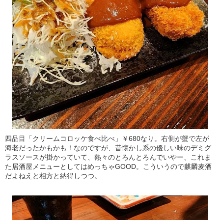
四品目「クリームコロッケ食べ比べ」￥680なり。右側が蟹で左が
海老だったかもかも！なのですが、昔懐かし系の優しい味のデミグ
ラスソースが掛かっていて、熱々のとろんとろんでいやー、これま
た居酒屋メニューとしてはめっちゃGOOD。こういうので麒麟麦酒
だよねえと相方と納得しつつ。