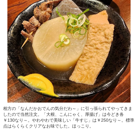
相方の「なんだかおでんの気分だわ～」に引っ張られてやってきま
したので当然注文。「大根、こんにゃく、厚揚げ」は今どき各
￥130なり～。やわやわで美味しい「牛すじ」は￥250なり～。標準
点はらくらくクリアなお味でした。ほっこり。