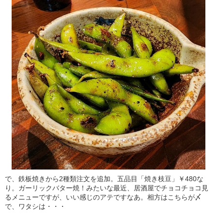
で、鉄板焼きから2種類注文を追加。五品目「焼き枝豆」￥480な
り。ガーリックバター焼！みたいな最近、居酒屋でチョコチョコ見
るメニューですが、いい感じのアテですなあ。相方はこちらが〆
で、ワタシは・・・