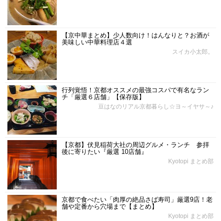
【京中華まとめ】少人数向け！はんなりと？お酒が
美味しい中華料理店４選
スイカ小太郎。
行列覚悟！京都オススメの最強コスパで有名なラン
チ「厳選６店舗」【保存版】
豆はなのリアル京都暮らし☆ヨ～イヤサ～♪
【京都】伏見稲荷大社の周辺グルメ・ランチ 参拝
後に寄りたい『厳選 10店舗』
Kyotopi まとめ部
京都で食べたい「肉厚の絶品さば寿司」厳選9店！老
舗や定番から穴場まで【まとめ】
Kyotopi まとめ部