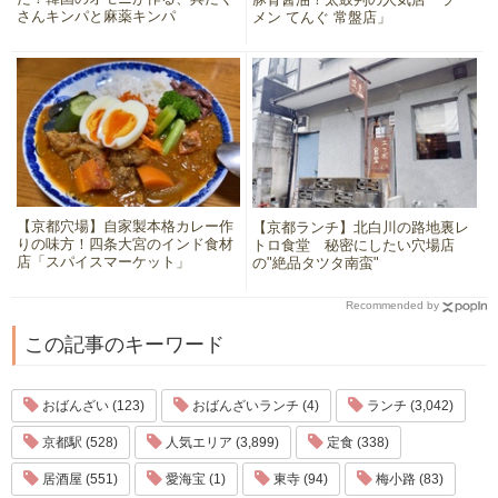
さんキンパと麻薬キンパ
メン てんぐ 常盤店」
【京都穴場】自家製本格カレー作
【京都ランチ】北白川の路地裏レ
りの味方！四条大宮のインド食材
トロ食堂 秘密にしたい穴場店
店「スパイスマーケット」
の"絶品タツタ南蛮"
Recommended by
この記事のキーワード
おばんざい (123)
おばんざいランチ (4)
ランチ (3,042)
京都駅 (528)
人気エリア (3,899)
定食 (338)
居酒屋 (551)
愛海宝 (1)
東寺 (94)
梅小路 (83)