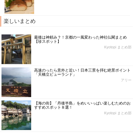
楽しいまとめ
最後は神頼み？！京都の一風変わった神社仏閣まとめ
【珍スポット】
Kyotopi まとめ部
高速のったら意外と近い！日本三景を拝む絶景ポイント
「天橋立ビューランド」
アリー
【海の街】「丹後半島」をめいいっぱい楽しむためのお
すすめスポット８選！
Kyotopi まとめ部