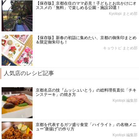
【保存版】京都在住のママ必見！子どもとお出かけにオ
ススメの「無料」で楽しめる公園・施設10選！
Kyotopi まとめ部
【保存版】新春の初詣に集めたい、京都の御朱印まとめ
＆限定御朱印も！
キョウトピ まとめ部
人気店のレシピ記事
京都名店の技『ムッシュいとう』の総料理長直伝「チキ
ンステーキ」の焼き方
Kyotopi 編集部
京都を代表するガツ盛り食堂「ハイライト」の名物メニ
ュー”唐揚げ”の作り方
Kyotopi 編集部