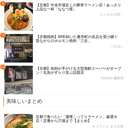
8
【京都】中央市場近くの豚骨ラーメン店！あっさり
上品な一杯「ななつ屋」
スイカ小太郎。
9
【京都焼肉】60年続いた裏寺町の名店を受け継ぐ
昔ながらのホルモン焼肉「三吉」
つきはし
10
【京都】魚卸が手がける大型海鮮スーパーがオープ
ン！丸魚がずらり並ぶ話題店
Kyotopi 編集部
美味しいまとめ
京都で食べたい「濃厚こってりラーメン」厳選８
店！定番から穴場まで【まとめ】
キョウトピ まとめ部