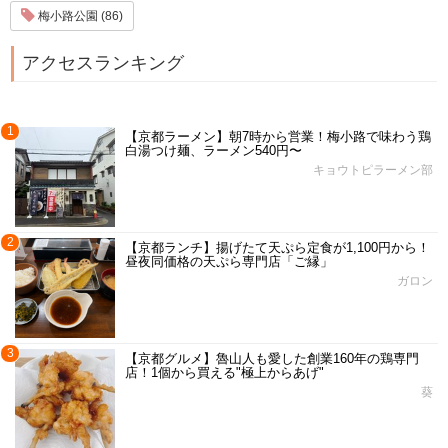
梅小路公園 (86)
アクセスランキング
1
【京都ラーメン】朝7時から営業！梅小路で味わう鶏
白湯つけ麺、ラーメン540円〜
キョウトピラーメン部
2
【京都ランチ】揚げたて天ぷら定食が1,100円から！
昼夜同価格の天ぷら専門店「ご縁」
ガロン
3
【京都グルメ】魯山人も愛した創業160年の鶏専門
店！1個から買える"極上からあげ"
葵