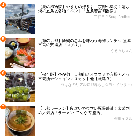
4
【夏の風物詩】やきもの好きよ、京都へ集え！清水
焼の五条坂名物イベント「五条若宮陶器祭」
三杯目 J Soup Brothers
5
【海の京都】舞鶴の恵みを味わう海鮮ランチ♡ 魚屋
直営の穴場店 『大六丸』
ぐるみちゃん
6
【保存版】今が旬！京都山科オススメの穴場ぶどう
直売所☆シャインマスカット他【厳選３】
豆はなのリアル京都暮らし☆ヨ～イヤサ～♪
7
【京都ラーメン】段違いでウマい豚骨醤油！太鼓判
の人気店「ラーメン てんぐ 常盤店」
柳町イズル