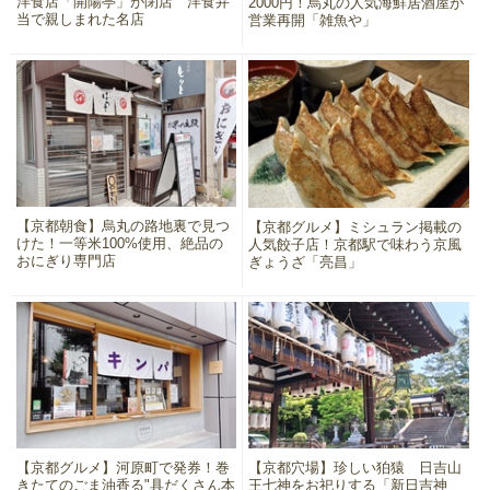
洋食店「開陽亭」が閉店 洋食弁
2000円！烏丸の人気海鮮居酒屋が
当で親しまれた名店
営業再開「雑魚や」
【京都朝食】烏丸の路地裏で見つ
【京都グルメ】ミシュラン掲載の
けた！一等米100%使用、絶品の
人気餃子店！京都駅で味わう京風
おにぎり専門店
ぎょうざ「亮昌」
【京都グルメ】河原町で発券！巻
【京都穴場】珍しい狛猿 日吉山
きたてのごま油香る"具だくさん本
王七神をお祀りする「新日吉神