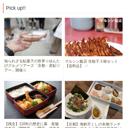
Pick up!!
知られざる鮎菓子の世界☆ゆんた
マルシン飯店 生餃子３箱セット
びグルメツアーズ「京都・若鮎ツ
【送料込】
アー」開催☆
【残念】110年の歴史に幕 老舗
【京都】海鮮尽くしの名物ランチ