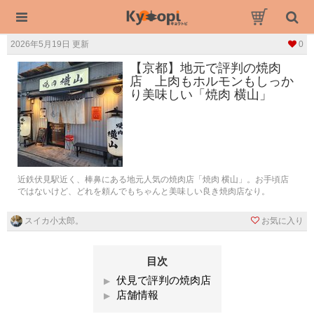
2026年5月19日 更新
0
【京都】地元で評判の焼肉
店 上肉もホルモンもしっか
り美味しい「焼肉 横山」
近鉄伏見駅近く、棒鼻にある地元人気の焼肉店「焼肉 横山」。お手頃店
ではないけど、どれを頼んでもちゃんと美味しい良き焼肉店なり。
スイカ小太郎。
お気に入り
目次
伏見で評判の焼肉店
店舗情報