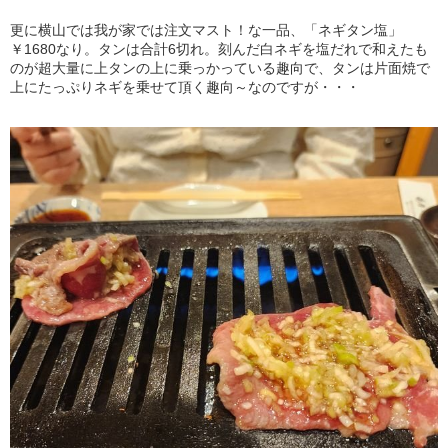
更に横山では我が家では注文マスト！な一品、「ネギタン塩」
￥1680なり。タンは合計6切れ。刻んだ白ネギを塩だれで和えたも
のが超大量に上タンの上に乗っかっている趣向で、タンは片面焼で
上にたっぷりネギを乗せて頂く趣向～なのですが・・・