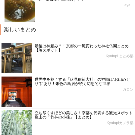
aya
楽しいまとめ
最後は神頼み？！京都の一風変わった神社仏閣まとめ
【珍スポット】
Kyotopi まとめ部
世界中を魅了する「伏見稲荷大社」の神髄は”お山めぐ
り”にあり！朱色の鳥居が続く幻想的な世界
ガロン
立ち尽くすほどの美しさ！京都を代表する観光スポット
嵐山の「竹林の小径」【まとめ】
Kyotopiカメラ部