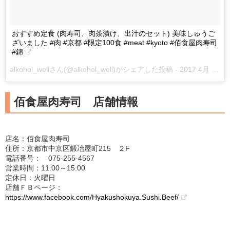
おすすめ定食 (肉寿司、肉茶漬け、出汁のセット) 美味しゅうご
ざいました #肉 #京都 #限定100食 #meat #kyoto #佰食屋肉寿司
#錦
alkohol_wellさん(@alkohol_well)がシェアした投稿 -
2017 4月 29 8:21午後 PDT
佰食屋肉寿司 店舗情報
店名：佰食屋肉寿司
住所：京都市中京区鍛冶屋町215 ２F
電話番号： 075-255-4567
営業時間：11:00～15:00
定休日：火曜日
店舗ＦＢページ：
https://www.facebook.com/Hyakushokuya.Sushi.Beef/