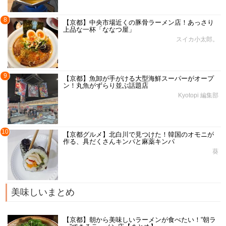
8
【京都】中央市場近くの豚骨ラーメン店！あっさり
上品な一杯「ななつ屋」
スイカ小太郎。
9
【京都】魚卸が手がける大型海鮮スーパーがオープ
ン！丸魚がずらり並ぶ話題店
Kyotopi 編集部
10
【京都グルメ】北白川で見つけた！韓国のオモニが
作る、具だくさんキンパと麻薬キンパ
葵
美味しいまとめ
【京都】朝から美味しいラーメンが食べたい！“朝ラ