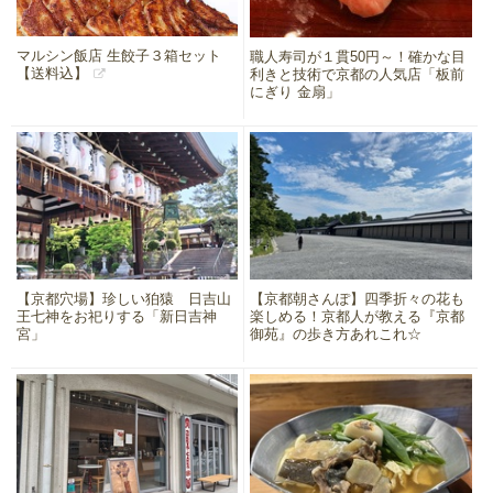
マルシン飯店 生餃子３箱セット
職人寿司が１貫50円～！確かな目
【送料込】
利きと技術で京都の人気店「板前
にぎり 金扇」
【京都穴場】珍しい狛猿 日吉山
【京都朝さんぽ】四季折々の花も
王七神をお祀りする「新日吉神
楽しめる！京都人が教える『京都
宮」
御苑』の歩き方あれこれ☆