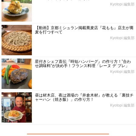
Kyotopi 編集部
【動画】京都ミシュラン掲載蕎麦店『花もも』店主が蕎
麦を打つすべて
Kyotopi 編集部
星付きシェフ直伝『時短ハンバーグ』の作り方！”合わ
せ調味料”が決め手！フランス料理「レーヌ デ プレ」
Kyotopi 編集部
昼は材木店、夜は酒場の『井倉木材』が教える「裏技チ
ャーハン（焼き飯）」の作り方！
Kyotopi 編集部