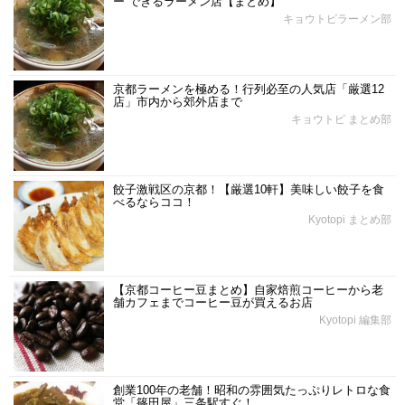
ー”できるラーメン店【まとめ】
キョウトピラーメン部
京都ラーメンを極める！行列必至の人気店「厳選12
店」市内から郊外店まで
キョウトピ まとめ部
餃子激戦区の京都！【厳選10軒】美味しい餃子を食
べるならココ！
Kyotopi まとめ部
【京都コーヒー豆まとめ】自家焙煎コーヒーから老
舗カフェまでコーヒー豆が買えるお店
Kyotopi 編集部
創業100年の老舗！昭和の雰囲気たっぷりレトロな食
堂「篠田屋」三条駅すぐ！