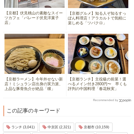
【京都】伏見桃山の素敵なスイー
【京都グルメ】知る人ぞ知るすっ
ツカフェ「パレード伏見洋菓子
ぽん料理店！アラカルトで気軽に
店」
楽しめる「ツバクロ」
【京都ラーメン】今年外せない新
【京都ランチ】主役級の前菜！選
店！ミシュラン店出身の実力派、
べるメイン付き2800円〜 早くも
上品な豚骨魚介が絶品「穣」
評判の中国料理「春花秋実」
Recommended by
この記事のキーワード
ランチ (3,041)
中京区 (2,321)
京都市 (10,159)