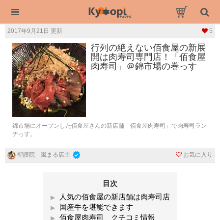
2017年9月21日 更新
5
行列の絶えない佰食屋の新展
開は肉寿司専門店！「佰食屋
肉寿司」＠錦市場の巻っす
錦市場にオープンした佰食屋さんの新店舗「佰食屋肉寿司」で肉寿司ラン
チっす。
お気に入り
聖護院 嵐まる店主
目次
人気の佰食屋の新店舗は肉寿司店
国産牛を堪能できます
佰食屋肉寿司 クチコミ情報