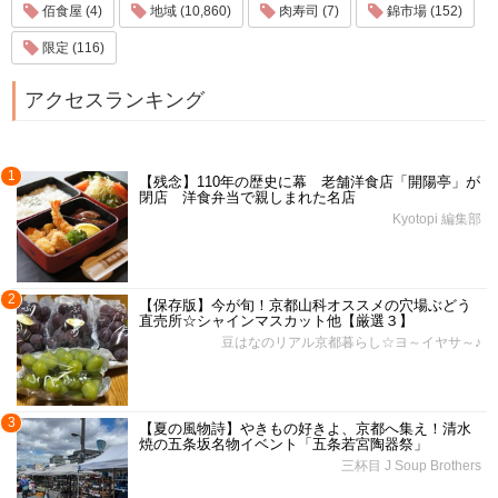
佰食屋 (4)
地域 (10,860)
肉寿司 (7)
錦市場 (152)
限定 (116)
アクセスランキング
1
【残念】110年の歴史に幕 老舗洋食店「開陽亭」が
閉店 洋食弁当で親しまれた名店
Kyotopi 編集部
2
【保存版】今が旬！京都山科オススメの穴場ぶどう
直売所☆シャインマスカット他【厳選３】
豆はなのリアル京都暮らし☆ヨ～イヤサ～♪
3
【夏の風物詩】やきもの好きよ、京都へ集え！清水
焼の五条坂名物イベント「五条若宮陶器祭」
三杯目 J Soup Brothers