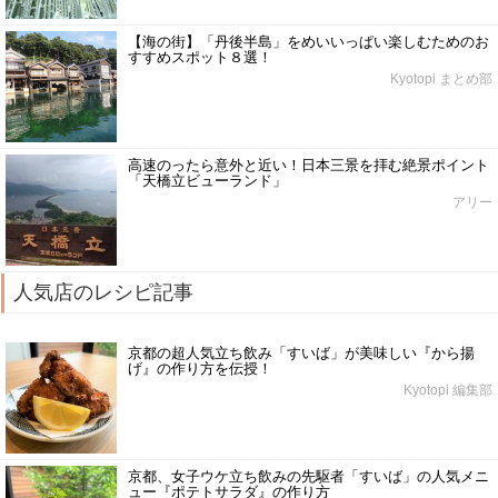
【海の街】「丹後半島」をめいいっぱい楽しむためのお
すすめスポット８選！
Kyotopi まとめ部
高速のったら意外と近い！日本三景を拝む絶景ポイント
「天橋立ビューランド」
アリー
人気店のレシピ記事
京都の超人気立ち飲み「すいば」が美味しい『から揚
げ』の作り方を伝授！
Kyotopi 編集部
京都、女子ウケ立ち飲みの先駆者「すいば」の人気メニ
ュー『ポテトサラダ』の作り方