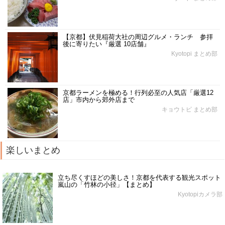
【京都】伏見稲荷大社の周辺グルメ・ランチ 参拝
後に寄りたい『厳選 10店舗』
Kyotopi まとめ部
京都ラーメンを極める！行列必至の人気店「厳選12
店」市内から郊外店まで
キョウトピ まとめ部
楽しいまとめ
立ち尽くすほどの美しさ！京都を代表する観光スポット
嵐山の「竹林の小径」【まとめ】
Kyotopiカメラ部