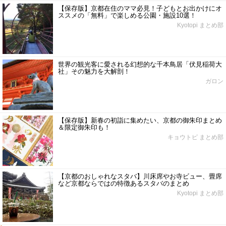
【保存版】京都在住のママ必見！子どもとお出かけにオ
ススメの「無料」で楽しめる公園・施設10選！
Kyotopi まとめ部
世界の観光客に愛される幻想的な千本鳥居「伏見稲荷大
社」その魅力を大解剖！
ガロン
【保存版】新春の初詣に集めたい、京都の御朱印まとめ
＆限定御朱印も！
キョウトピ まとめ部
【京都のおしゃれなスタバ】川床席やお寺ビュー、畳席
など京都ならではの特徴あるスタバのまとめ
Kyotopi まとめ部