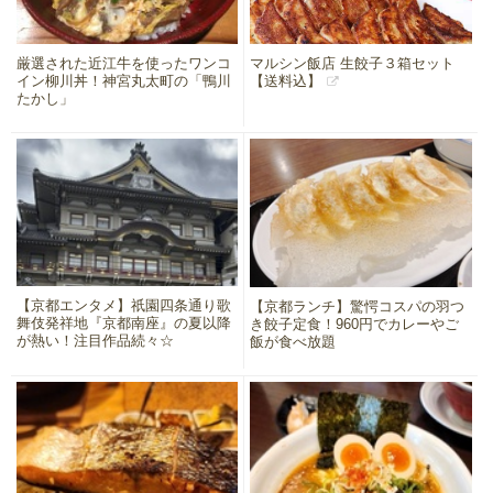
厳選された近江牛を使ったワンコ
マルシン飯店 生餃子３箱セット
イン柳川丼！神宮丸太町の「鴨川
【送料込】
たかし」
【京都エンタメ】祇園四条通り歌
【京都ランチ】驚愕コスパの羽つ
舞伎発祥地『京都南座』の夏以降
き餃子定食！960円でカレーやご
が熱い！注目作品続々☆
飯が食べ放題