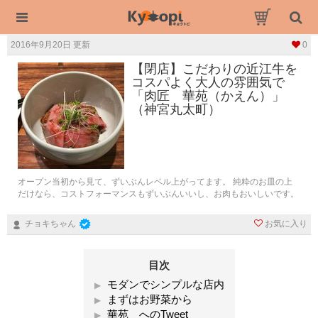
2016年9月20日 更新
0
【閉店】こだわりの近江牛を
コスパよく大人の雰囲気で
「肉匠 華苑（かえん）」
（神宮丸太町）
オープン当初から見て、ずいぶんレベル上がってます。 純粋のお皿の上
だけなら、コストフォーマンスもずいぶんいいし、お肉もおいしいです。
お気に入り
チョキちゃん
目次
モダンでシンプルな店内
まずはお野菜から
華苑 へのTweet