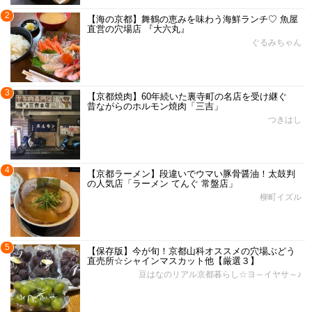
2
【海の京都】舞鶴の恵みを味わう海鮮ランチ♡ 魚屋
直営の穴場店 『大六丸』
ぐるみちゃん
3
【京都焼肉】60年続いた裏寺町の名店を受け継ぐ
昔ながらのホルモン焼肉「三吉」
つきはし
4
【京都ラーメン】段違いでウマい豚骨醤油！太鼓判
の人気店「ラーメン てんぐ 常盤店」
柳町イズル
5
【保存版】今が旬！京都山科オススメの穴場ぶどう
直売所☆シャインマスカット他【厳選３】
豆はなのリアル京都暮らし☆ヨ～イヤサ～♪