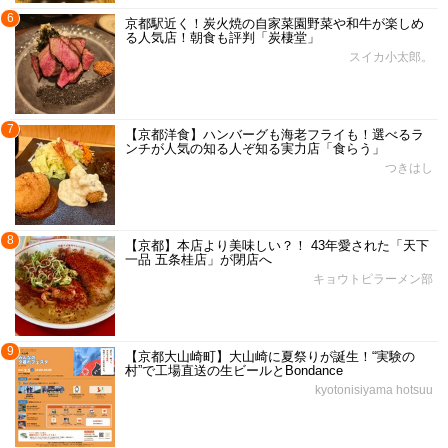
6
京都駅近く！炭火焼の自家菜園野菜や和牛が楽しめ
る人気店！朝食も評判「炭棲堂」
スイカ小太郎。
7
【京都洋食】ハンバーグも海老フライも！選べるラ
ンチが人気の知る人ぞ知る実力店「食らう」
つきはし
8
【京都】本店より美味しい？！ 43年愛された「天下
一品 五条桂店」が閉店へ
キョウトピラーメン部
9
【京都大山崎町】大山崎に夏祭りが誕生！“実験の
村”で工場直送の生ビールとBondance
kyotonisiyama hotsuu