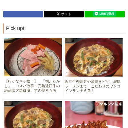
Pick up!!
【行かなきゃ損！】 「鴨川たか
近江牛柳川丼や窯焼きピザ、濃厚
し」 コスパ抜群！完熟近江牛の
ラーメンまで！こだわりのワンコ
絶品炭火焼御膳。すき焼きもあ
インランチ６選！
り！