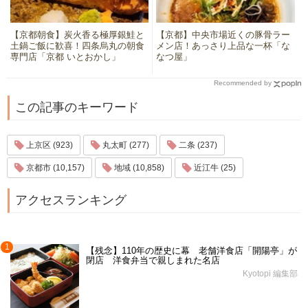
【京都朝食】炭火香る極厚銀鮭と
【京都】中央市場近くの豚骨ラー
土鍋ご飯に歓喜！四条烏丸の朝食
メン店！あっさり上品な一杯「な
専門店「京都 いとおかし」
なつ屋」
Recommended by
この記事のキーワード
上京区 (923)
丸太町 (277)
二条 (237)
京都市 (10,157)
地域 (10,858)
近江牛 (25)
アクセスランキング
1
【残念】110年の歴史に幕 老舗洋食店「開陽亭」が
閉店 洋食弁当で親しまれた名店
Kyotopi 編集部