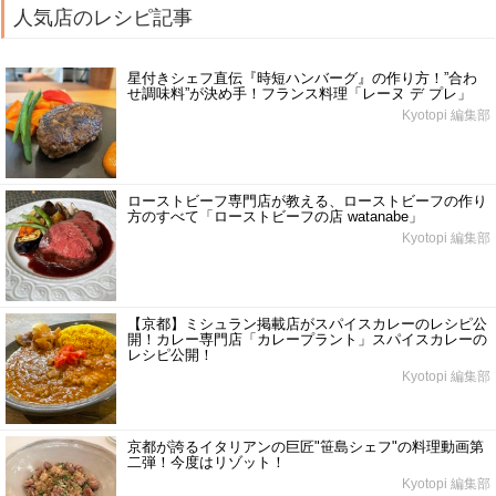
人気店のレシピ記事
星付きシェフ直伝『時短ハンバーグ』の作り方！”合わ
せ調味料”が決め手！フランス料理「レーヌ デ プレ」
Kyotopi 編集部
ローストビーフ専門店が教える、ローストビーフの作り
方のすべて「ローストビーフの店 watanabe」
Kyotopi 編集部
【京都】ミシュラン掲載店がスパイスカレーのレシピ公
開！カレー専門店「カレープラント」スパイスカレーの
レシピ公開！
Kyotopi 編集部
京都が誇るイタリアンの巨匠"笹島シェフ"の料理動画第
二弾！今度はリゾット！
Kyotopi 編集部