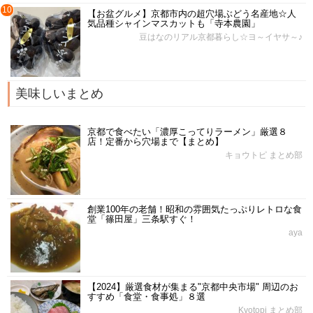
10
【お盆グルメ】京都市内の超穴場ぶどう名産地☆人
気品種シャインマスカットも「寺本農園」
豆はなのリアル京都暮らし☆ヨ～イヤサ～♪
美味しいまとめ
京都で食べたい「濃厚こってりラーメン」厳選８
店！定番から穴場まで【まとめ】
キョウトピ まとめ部
創業100年の老舗！昭和の雰囲気たっぷりレトロな食
堂「篠田屋」三条駅すぐ！
aya
【2024】厳選食材が集まる"京都中央市場" 周辺のお
すすめ「食堂・食事処」８選
Kyotopi まとめ部