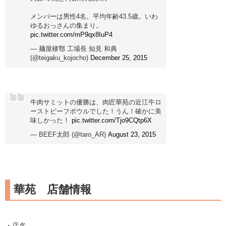
メンバーは男性4名。平均年齢43.5歳。いわ
ゆるおっさんの集まり。
pic.twitter.com/mP9qx8IuP4
— 麺屋棣鄂 工場長 知見 和典
(@teigaku_kojocho)
December 25, 2015
牛肉サミットの優勝は、肉匠華苑の近江牛ロ
ーストビーフボウルでした！うん！確かに美
味しかった！
pic.twitter.com/Tjo9CQtp6X
— BEEF太郎 (@taro_AR)
August 23, 2015
華苑 店舗情報
・店名