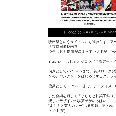
映画祭というタイトルにも関わらず、ア
「京都国際映画祭」。
今年も10月開催が決まっていますが、そ
Y gionと、よしもとがコラボするアートイベント「
前期として7/24〜8/7まで、英米ロッ
ンの、バンクシーをはじめとするグラフ
後期として8/9〜8/25まで、アーティ
また会期を通して「よしもと駄菓子祭り
楽しいデザインの駄菓子がいっぱい！
”よしもと芸人カレー”も５種類用意され
さです(笑)