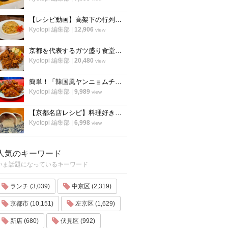
【レシピ動画】高架下の行列ラーメン店「大中」にプロのチャーハンを教わる！
Kyotopi 編集部
|
12,906
view
京都を代表するガツ盛り食堂「ハイライト」の名物メニュー”唐揚げ”の作り方
Kyotopi 編集部
|
20,480
view
簡単！「韓国風ヤンニョムチキン」の作り方！京都の人気韓国料理店『ナム』に教わりました！
Kyotopi 編集部
|
9,989
view
【京都名店レシピ】料理好き必見！京名物の鯖寿司を自宅でつくる！「酒房わかば」
Kyotopi 編集部
|
6,998
view
人気のキーワード
いま話題になっているキーワード
ランチ (3,039)
中京区 (2,319)
京都市 (10,151)
左京区 (1,629)
新店 (680)
伏見区 (992)