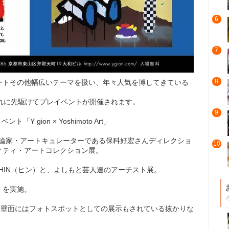
6
7
8
ートその他幅広いテーマを扱い、年々人気を博してきている
れに先駆けてプレイベントが開催されます。
9
Y gion × Yoshimoto Art」
ク評論家・アートキュレーターである保科好宏さんディレクショ
10
ィティ・アートコレクション展。
ストHIN（ヒン）と、よしもと芸人達のアーチスト展。
」を実施。
、壁面にはフォトスポットとしての展示もされている抜かりな