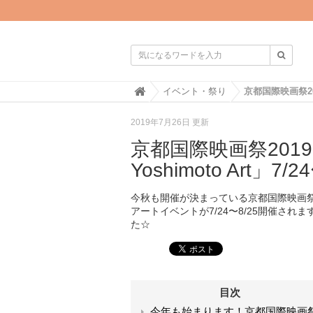

H
イベント・祭り
o
m
2019年7月26日 更新
e
京都国際映画祭2019
Yoshimoto Art
今秋も開催が決まっている京都国際映画祭2
アートイベントが7/24〜8/25開催さ
た☆
目次
今年も始まります！京都国際映画