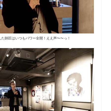
んた師匠はいつもパワー全開！ええ声〜〜っ！