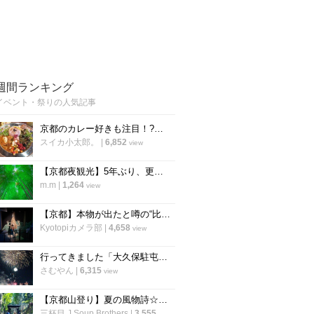
週間ランキング
イベント・祭りの人気記事
京都のカレー好きも注目！?大丸京都店裏の個性派スパイスカレー店「シチサンカレー」
スイカ小太郎。
|
6,852
view
【京都夜観光】5年ぶり、更に進化を遂げて復活 幻想的な癒しのライトアップ「東山観月路」
m.m
|
1,264
view
【京都】本物が出たと噂の“比叡山お化け屋敷”が26年ぶりに復活！あの恐怖体験が蘇る
Kyotopiカメラ部
|
4,658
view
行ってきました「大久保駐屯地夏まつり」8/9は「桂駐屯地納涼夏祭り」開催【イベント】
さむやん
|
6,315
view
【京都山登り】夏の風物詩☆愛宕神社『千日詣』を最短ルートで！夜間参拝4年ぶり再開☆
三杯目 J Soup Brothers
|
3,555