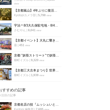
view
【京都嵐山】4年ぶりに復活！幻想的な竹林ライトアップ「嵐山月灯路」
Kyotopiカメラ部
|
5,798
view
宇治＊8/3大久保駐屯地・8/4宇治駐屯地夏まつり開催！大久保では打ち上げ花火も【イベント】
さむやん
|
8,041
view
【京都イベント】大丸に響き渡る悲鳴！伝説の「比叡山お化け屋敷」で恐怖納涼体験
葵
|
451
view
京都 "妖怪ストリート"で妖怪フリマ「モノノケ市」&「一条百鬼夜行」開催！
柳町イズル
|
9,320
view
【京都三大古本まつり】世界遺産・下鴨神社の糺の森で毎年恒例「下鴨納涼古本まつり」が開催
柳町イズル
|
1,939
view
おすすめの記事
今注目の記事
京都名店の技『ムッシュいとう』の総料理長直伝「チキンステーキ」の焼き方
Kyotopi 編集部
|
7,695
view