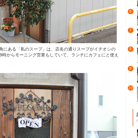
6
7
一角にある「私のスープ」は、店名の通りスープがイチオシの
8
朝9時からモーニング営業もしていて、ランチにカフェにと使え
9
10