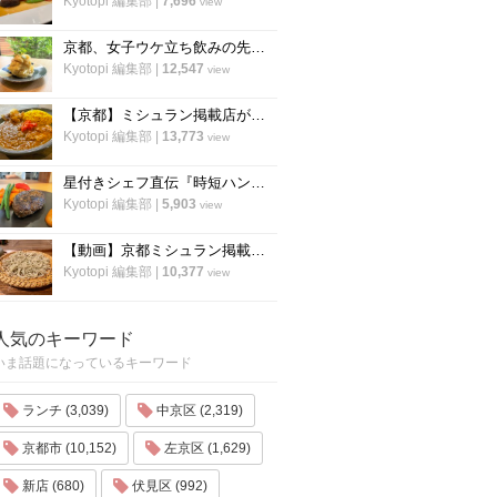
Kyotopi 編集部
|
7,696
view
京都、女子ウケ立ち飲みの先駆者「すいば」の人気メニュー『ポテトサラダ』の作り方
Kyotopi 編集部
|
12,547
view
【京都】ミシュラン掲載店がスパイスカレーのレシピ公開！カレー専門店「カレープラント」スパイスカレーのレシピ公開！
Kyotopi 編集部
|
13,773
view
星付きシェフ直伝『時短ハンバーグ』の作り方！”合わせ調味料”が決め手！フランス料理「レーヌ デ プレ」
Kyotopi 編集部
|
5,903
view
【動画】京都ミシュラン掲載蕎麦店『花もも』店主が蕎麦を打つすべて
Kyotopi 編集部
|
10,377
view
人気のキーワード
いま話題になっているキーワード
ランチ (3,039)
中京区 (2,319)
京都市 (10,152)
左京区 (1,629)
新店 (680)
伏見区 (992)