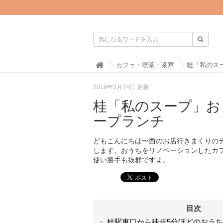

H
カフェ・喫茶・茶寮
o
m
2019年3月14日 更新
e
桂「私のスープ」お
ープランチ
どもこんにちは〜西のお店行きまくりの
します。おうちをリノベーションしたカ
使い勝手も抜群ですよ。
目次
桂駅東口から徒歩5分ほどのおう