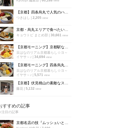
Kyotopi 編集部
|
60,188
view
【京都】四条烏丸で人気のハワイアンカフェ！話題のアサイーボウルも「エッグスシングス」
つきはし
|
2,205
view
京都・烏丸エリアで食べたい「絶品モーニング厳選６店」朝から京都を満喫しよう！【まとめ】
キョウトピ まとめ部
|
30,661
view
【京都モーニング】京都駅ならココが空いてる！京都を代表する老舗喫茶『イノダコーヒ』
豆はなのリアル京都暮らし☆ヨ～
イヤサ～♪
|
34,694
view
【京都モーニング】四条烏丸の好立地☆祇園祭中に休憩がてら訪れたい老舗喫茶「高木珈琲店」
豆はなのリアル京都暮らし☆ヨ～
イヤサ～♪
|
5,571
view
【京都】伏見桃山の素敵なスイーツカフェ「パレード伏見洋菓子店」
藤花
|
5,132
view
おすすめの記事
今注目の記事
京都名店の技『ムッシュいとう』の総料理長直伝「チキンステーキ」の焼き方