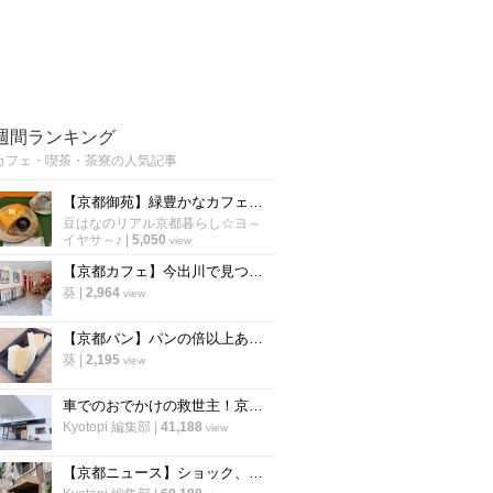
週間ランキング
カフェ・喫茶・茶寮の人気記事
【京都御苑】緑豊かなカフェでモーニング開始！朝活に老舗パン謹製『あんバタートースト』を☆
豆はなのリアル京都暮らし☆ヨ～
イヤサ～♪
|
5,050
view
【京都カフェ】今出川で見つけた"本格中華ティースタンド" 夜カフェ利用もできる
葵
|
2,964
view
【京都パン】パンの倍以上ある分厚さ！20年以上愛される「京風厚焼き玉子サンド」の極上テイクアウト
葵
|
2,195
view
車でのおでかけの救世主！京都市内で駐車場が3台以上あるカフェ【まとめ】
Kyotopi 編集部
|
41,188
view
【京都ニュース】ショック、残念の声広がる 出町の老舗喫茶が6月下旬閉店へ