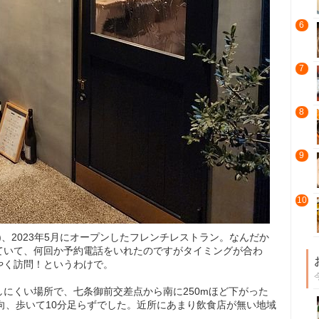
6
7
8
9
10
ール)、2023年5月にオープンしたフレンチレストラン。なんだか
ていて、何回か予約電話をいれたのですがタイミングが合わ
やく訪問！というわけで。
にくい場所で、七条御前交差点から南に250mほど下がった
向、歩いて10分足らずでした。近所にあまり飲食店が無い地域
。