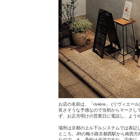
お店の名前は、「rivière」 (リヴィエ
良さそうな予感なので当初からマークし
ず、お正月明けの営業日に電話し、よう
場所は京都の上ル下ルシステムでは表記し
ところ。JRの梅小路京都西駅から南西方
なので、ま、予約は必須ですな。店内に