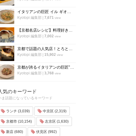
イタリアンの巨匠 イル ギオットーネ笹島シェフ直伝「ボンゴレビアンコ」の作り方
Kyotopi 編集部
|
7,671
view
【京都名店レシピ】料理好き必見！京名物の鯖寿司を自宅でつくる！「酒房わかば」
Kyotopi 編集部
|
7,002
view
京都で話題の人気店！とろとろ濃厚バスクチーズケーキの作り方〜「フォーチュンガーデン京都」
Kyotopi 編集部
|
15,902
view
京都が誇るイタリアンの巨匠"笹島シェフ"の料理動画第二弾！今度はリゾット！
Kyotopi 編集部
|
3,768
view
人気のキーワード
いま話題になっているキーワード
ランチ (3,039)
中京区 (2,319)
京都市 (10,154)
左京区 (1,630)
新店 (680)
伏見区 (992)