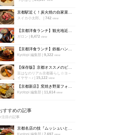
京都駅近く！炭火焼の自家菜園野菜や和牛が楽しめる人気店！朝食も評判「炭棲堂」
スイカ小太郎。
|
742
view
【京都洋食ランチ】観光地近くに佇む町の名店 ボリューミーな定食が評判！七条東山「里」
ガロン
|
8,472
view
【京都洋食ランチ】鉄板ハンバーグ健在！東山二条の人気店「イノツチ」が向かいに移転！
Kyotopi 編集部
|
9,322
view
【保存版】京都オススメのビストロ！ランチは行列必至店から予約必須店まで【厳選6店】
豆はなのリアル京都暮らし☆ヨ～
イヤサ～♪
|
15,122
view
【京都新店】窯焼き野菜フォカッチャが600円で食べ放題！五十棲系の新店が烏丸に
Kyotopi 編集部
|
11,614
view
おすすめの記事
今注目の記事
京都名店の技『ムッシュいとう』の総料理長直伝「チキンステーキ」の焼き方
Kyotopi 編集部
|
7,697
view