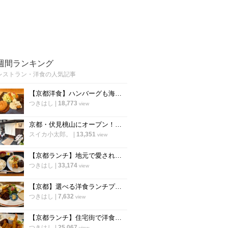
週間ランキング
レストラン・洋食の人気記事
【京都洋食】ハンバーグも海老フライも！選べるランチが人気の知る人ぞ知る実力店「食らう」
つきはし
|
18,773
view
京都・伏見桃山にオープン！うまい自家製パンも楽しめるビストロ「アルケミスト」
スイカ小太郎。
|
13,351
view
【京都ランチ】地元で愛される老舗洋食店！手作りの味をリーズナブルに「舟形」
つきはし
|
33,174
view
【京都】選べる洋食ランチプレートが人気！ご近所で愛される洋食バル「スロウフロウ」
つきはし
|
7,632
view
【京都ランチ】住宅街で洋食の新店を発見！満足度の高いプレートが評判「洋食堂nook」
つきはし
|
25,067
view