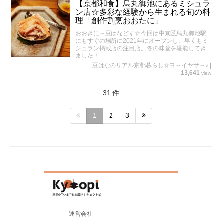
【京都和食】烏丸御池にあるミシュラ
ン店☆多彩な経験から生まれる旬の料
理「創作割烹おおたに」
おおきに～豆はなどす☆今回は中京区烏丸御池駅
にもすぐの場所に2021年にオープンし、早くもミ
シュラン掲載店の注目店。冬の味覚を堪能してき
ました！
豆はなのリアル京都暮らし☆ヨ～イヤサ～♪
|
13,641
view
31 件
1
2
3
運営会社