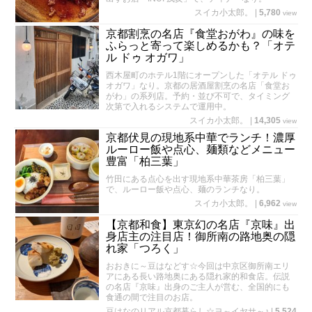
スイカ小太郎。
|
5,780
view
京都割烹の名店『食堂おがわ』の味を
ふらっと寄って楽しめるかも？「オテ
ル ドゥ オガワ」
西木屋町のホテル1階にオープンした「オテル ドゥ
オガワ」なり。京都の居酒屋割烹の名店「食堂お
がわ」の系列店。予約・並び不可で、タイミング
次第で入れるシステムで運用中。
スイカ小太郎。
|
14,305
view
京都伏見の現地系中華でランチ！濃厚
ルーロー飯や点心、麺類などメニュー
豊富「柏三葉」
竹田にある点心を出す現地系中華茶房「柏三葉」
で、ルーロー飯や点心、麺のランチなり。
スイカ小太郎。
|
6,962
view
【京都和食】東京幻の名店『京味』出
身店主の注目店！御所南の路地奥の隠
れ家「つろく」
おおきに～豆はなどす☆今回は中京区御所南エリ
アにある長い路地奥にある隠れ家的和食店。伝説
の名店『京味』出身のご主人が営む、全国的にも
食通の間で注目のお店。
豆はなのリアル京都暮らし☆ヨ～イヤサ～♪
|
5,524