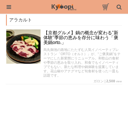
アラカルト
【京都グルメ】鍋の概念が変わる"新
体験"季節の恵みを存分に味わう「褒
美鍋orto.」
烏丸御池の路地にたたずむ人気イノベーティブレ
ストラン「ORTO（オルト）」が、“ご褒美鍋”をテ
ーマにした新業態にリニューアル。和歌山の食材
や季節の恵みを取り入れ、和食でもイノベーティ
ブでもない、新たな料理や鍋体験を提案していま
す。花山椒やアナグマなど旬食材を使った一皿も
話題です。
ガロン
|
2,508
view