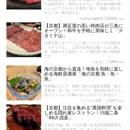
ける直営店で、寿司はもちろん、焼き物や揚げ物
といったアラカルトも豊富に揃う、気軽に使える
カウンター寿司店です。
Kyotopi 編集部
|
16,030
view
【京都】満足度の高い焼肉店が三条に
オープン！和牛を手軽に美味しく「ス
タミナ山」
川端三条にオープンした新しいスタイルの焼肉店
「スタミナ山」。上質のお肉をお腹いっぱい楽し
め、副菜や〆も充実していて満足度の高い焼肉店
です。
つきはし
|
7,099
view
海の京都から直送！地魚を気軽に楽し
める海鮮居酒屋「海の京都 魚・魚・
魚」
伏見桃山エリア、気軽に来れる海鮮居酒屋「海の
京都 魚・魚・魚」でディナー。系列店の串カツも
頂けてメニューの幅がさらに広がった良店なり。
スイカ小太郎。
|
7,977
view
【京都】注目を集める"異国料理"を楽
しめる隠れ家レストラン！川端二条
「INUI 戌亥」
左京区 川端二条、ビルの奥にある妄想異国料理を
出すお店「INUI 戌亥」で、ディナーなり。