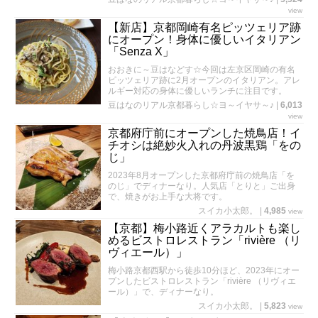
view
【新店】京都岡崎有名ピッツェリア跡
にオープン！身体に優しいイタリアン
「Senza X​」
おおきに～豆はなどす☆今回は左京区岡崎の有名
ピッツェリア跡に2月オープンのイタリアン。アレ
ルギー対応の身体に優しいランチに注目です。
豆はなのリアル京都暮らし☆ヨ～イヤサ～♪
|
6,013
view
京都府庁前にオープンした焼鳥店！イ
チオシは絶妙火入れの丹波黒鶏「をの
じ」
2023年8月オープンした京都府庁前の焼鳥店「を
のじ」でディナーなり。人気店「とりと」ご出身
で、焼きがお上手な大将です。
スイカ小太郎。
|
4,985
view
【京都】梅小路近くアラカルトも楽し
めるビストロレストラン「rivière （リ
ヴィエール）」
梅小路京都西駅から徒歩10分ほど、2023年にオー
プンしたビストロレストラン「rivière （リヴィエ
ール）」で、ディナーなり。
スイカ小太郎。
|
5,823
view