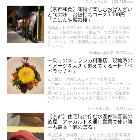
スイカ小太郎。
|
13,419
view
【京都和食】花街で楽しむおばんざい
と旬の味 お値打ちコース5,500円
「ごはんや蜃気楼」
情緒あふれる宮川町に佇む和食店「ごはんや蜃気
楼」。お茶屋を改装した町家で、旬の食材を使っ
たおばんざいや創作料理が楽しめます。お値打ち
なコースは、味・雰囲気ともに大人の京都時間に
ぴったり。
Kyotopi 編集部
|
6,002
view
一乗寺のスリランカ料理店！現地系の
イメージを大きく超えてくる一軒「ペ
ペラッチャ」
左京区の一乗寺にあるスリランカ料理屋
「Peperacha（ペペラッチャ）」 でディナー。今
後スリランカカレーが食べたくなったら、ここを
思い出すことになりそうな予感ですな。現地系料
理店という思い込みを大きく超えてくる一軒な
り。
スイカ小太郎。
|
1,271
view
【京都】住宅街に佇む水産仲卸直営の
鮨屋 アラカルト＆通し営業で使い勝
手も最高「鮨のぼる」
東山三条、路地裏にひっそりと佇む隠れ家寿司店
「鮨のぼる」。京都中央市場のマグロ仲卸が手が