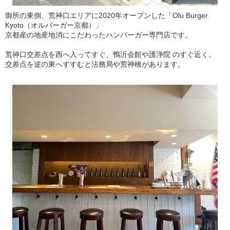
御所の東側、荒神口エリアに2020年オープンした「Olu Burger
Kyoto（オルバーガー京都）」
京都産の地産地消にこだわったハンバーガー専門店です。
荒神口交差点を西へ入ってすぐ、鴨沂会館や護浄院 のすぐ近く。
交差点を逆の東へすすむと法務局や荒神橋があります。