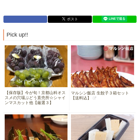
Pick up!!
【保存版】今が旬！京都山科オス
マルシン飯店 生餃子３箱セット
スメの穴場ぶどう直売所☆シャイ
【送料込】
ンマスカット他【厳選３】