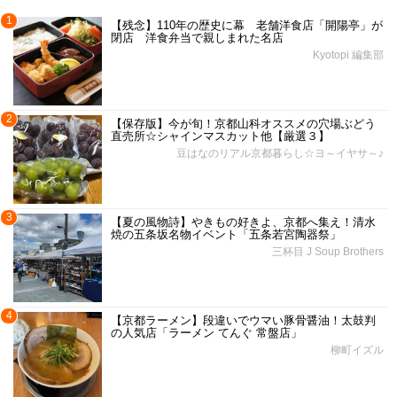
1
【残念】110年の歴史に幕 老舗洋食店「開陽亭」が
閉店 洋食弁当で親しまれた名店
Kyotopi 編集部
2
【保存版】今が旬！京都山科オススメの穴場ぶどう
直売所☆シャインマスカット他【厳選３】
豆はなのリアル京都暮らし☆ヨ～イヤサ～♪
3
【夏の風物詩】やきもの好きよ、京都へ集え！清水
焼の五条坂名物イベント「五条若宮陶器祭」
三杯目 J Soup Brothers
4
【京都ラーメン】段違いでウマい豚骨醤油！太鼓判
の人気店「ラーメン てんぐ 常盤店」
柳町イズル