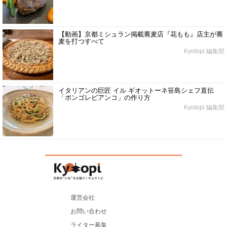
【動画】京都ミシュラン掲載蕎麦店『花もも』店主が蕎
麦を打つすべて
Kyotopi 編集部
イタリアンの巨匠 イル ギオットーネ笹島シェフ直伝
「ボンゴレビアンコ」の作り方
Kyotopi 編集部
運営会社
お問い合わせ
ライター募集