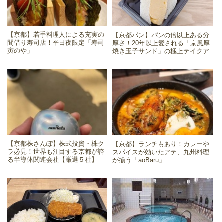
【京都】若手料理人による充実の
【京都パン】パンの倍以上ある分
間借り寿司店！平日夜限定「寿司
厚さ！20年以上愛される「京風厚
寅のや」
焼き玉子サンド」の極上テイクア
ウト
【京都株さんぽ】株式投資・株ク
【京都】ランチもあり！カレーや
ラ必見！世界も注目する京都が誇
スパイスが効いたアテ、九州料理
る半導体関連会社【厳選５社】
が揃う「aoBaru」