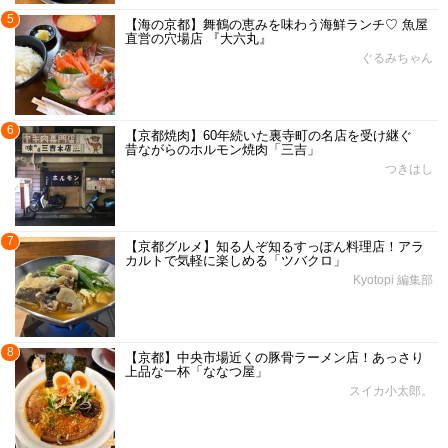
5
【海の京都】舞鶴の恵みを味わう海鮮ランチ♡ 魚屋
直営の穴場店 『大六丸』
ぐるみちゃん
6
【京都焼肉】60年続いた裏寺町の名店を受け継ぐ
昔ながらのホルモン焼肉「三吉」
つきはし
7
【京都グルメ】知る人ぞ知るすっぽん料理店！アラ
カルトで気軽に楽しめる「ツバクロ」
Kyotopi 編集部
8
【京都】中央市場近くの豚骨ラーメン店！あっさり
上品な一杯「ななつ屋」
スイカ小太郎。