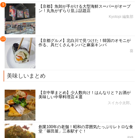
9
【京都】魚卸が手がける大型海鮮スーパーがオープ
ン！丸魚がずらり並ぶ話題店
Kyotopi 編集部
10
【京都グルメ】北白川で見つけた！韓国のオモニが
作る、具だくさんキンパと麻薬キンパ
葵
美味しいまとめ
【京中華まとめ】少人数向け！はんなりと？お酒が
美味しい中華料理店４選
スイカ小太郎。
創業100年の老舗！昭和の雰囲気たっぷりレトロな食
堂「篠田屋」三条駅すぐ！
aya