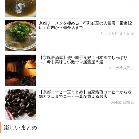
京都ラーメンを極める！行列必至の人気店「厳選12
店」市内から郊外店まで
キョウトピ まとめ部
【京風居酒屋】使い勝手良好！日本酒でしっぽり
～、肴も美味しい激ウマ居酒屋５選
スイカ小太郎。
【京都コーヒー豆まとめ】自家焙煎コーヒーから老
舗カフェまでコーヒー豆が買えるお店
Kyotopi 編集部
楽しいまとめ