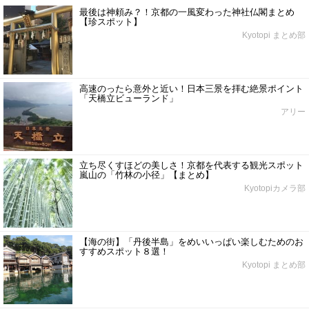
最後は神頼み？！京都の一風変わった神社仏閣まとめ
【珍スポット】
Kyotopi まとめ部
高速のったら意外と近い！日本三景を拝む絶景ポイント
「天橋立ビューランド」
アリー
立ち尽くすほどの美しさ！京都を代表する観光スポット
嵐山の「竹林の小径」【まとめ】
Kyotopiカメラ部
【海の街】「丹後半島」をめいいっぱい楽しむためのお
すすめスポット８選！
Kyotopi まとめ部