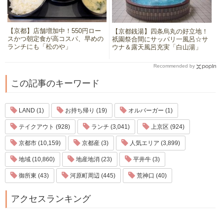
【京都】店舗増加中！550円ロー
【京都銭湯】四条烏丸の好立地！
スかつ朝定食が高コスパ、早めの
祇園祭合間にサッパリ一風呂☆サ
ランチにも「松のや」
ウナ＆露天風呂充実「白山湯」
Recommended by
この記事のキーワード
LAND (1)
お持ち帰り (19)
オルバーガー (1)
テイクアウト (928)
ランチ (3,041)
上京区 (924)
京都市 (10,159)
京都産 (3)
人気エリア (3,899)
地域 (10,860)
地産地消 (23)
平井牛 (3)
御所東 (43)
河原町周辺 (445)
荒神口 (40)
アクセスランキング