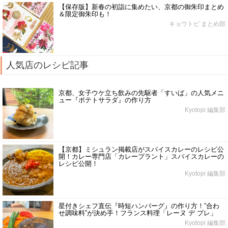
【保存版】新春の初詣に集めたい、京都の御朱印まとめ
＆限定御朱印も！
キョウトピ まとめ部
人気店のレシピ記事
京都、女子ウケ立ち飲みの先駆者「すいば」の人気メニ
ュー『ポテトサラダ』の作り方
Kyotopi 編集部
【京都】ミシュラン掲載店がスパイスカレーのレシピ公
開！カレー専門店「カレープラント」スパイスカレーの
レシピ公開！
Kyotopi 編集部
星付きシェフ直伝『時短ハンバーグ』の作り方！”合わ
せ調味料”が決め手！フランス料理「レーヌ デ プレ」
Kyotopi 編集部