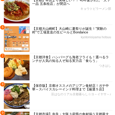
【京都】本店より美味しい？！ 43年愛された「天下
一品 五条桂店」が閉店へ
キョウトピラーメン部
6
【京都大山崎町】大山崎に夏祭りが誕生！“実験の
村”で工場直送の生ビールとBondance
kyotonisiyama hotsuu
7
【京都洋食】ハンバーグも海老フライも！選べるラ
ンチが人気の知る人ぞ知る実力店「食らう」
つきはし
8
【保存版】京都オススメのアジアン食材店！ガチ中
華～スパイスカレーインド料理まで【厳選５店】
豆はなのリアル京都暮らし☆ヨ～イヤサ～♪
9
【京都市場】奈良・大阪３府県の食材揃う京都最大