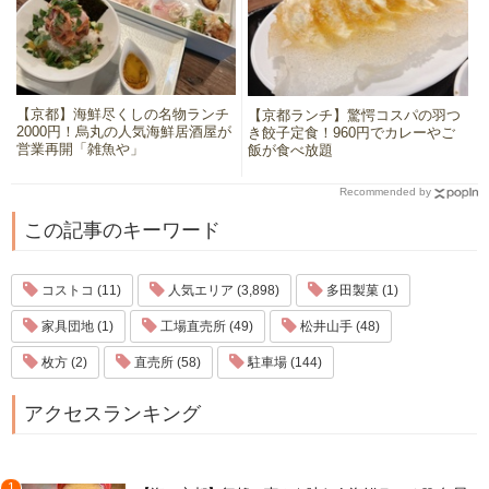
【京都】海鮮尽くしの名物ランチ
【京都ランチ】驚愕コスパの羽つ
2000円！烏丸の人気海鮮居酒屋が
き餃子定食！960円でカレーやご
営業再開「雑魚や」
飯が食べ放題
Recommended by
この記事のキーワード
コストコ (11)
人気エリア (3,898)
多田製菓 (1)
家具団地 (1)
工場直売所 (49)
松井山手 (48)
枚方 (2)
直売所 (58)
駐車場 (144)
アクセスランキング
1