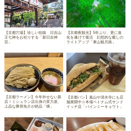
【京都穴場】珍しい狛猿 日吉山
【京都夜観光】5年ぶり、更に進
王七神をお祀りする「新日吉神
化を遂げて復活 幻想的な癒しの
宮」
ライトアップ「東山観月路」
【京都ラーメン】今年外せない新
【京都パン】嵐山や清水寺にも店
店！ミシュラン店出身の実力派、
舗展開中☆本場ベトナム式サンド
上品な豚骨魚介が絶品「穣」
イッチ店「バインミーキョウト」