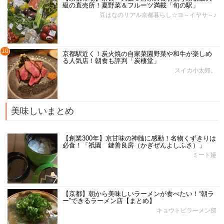
級の直売所！夏野菜＆フルーツ満載「旬の駅」
豆はなのリアル京都暮らし☆ヨ～イヤサ～♪
10
京都駅近く！炭火焼の自家菜園野菜や和牛が楽しめ
る人気店！朝食も評判「炭棲堂」
スイカ小太郎。
美味しいまとめ
【創業300年】京甘味の神髄に感動！名物くずきりは
必食！「祇園 鍵善良房（かぎぜんよしふさ）」
ミート姫
【京都】朝から美味しいラーメンが食べたい！“朝ラ
ー”できるラーメン店【まとめ】
キョウトピラーメン部