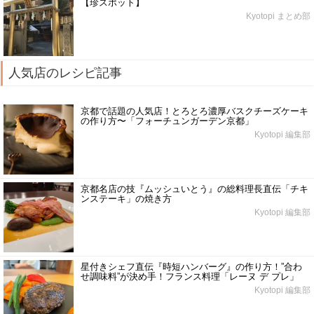
【珍スポット】
Kyotopi まとめ部
人気店のレシピ記事
京都で話題の人気店！とろとろ濃厚バスクチーズケーキ
の作り方〜「フォーチュンガーデン京都」
Kyotopi 編集部
京都名店の技『ムッシュいとう』の総料理長直伝「チキ
ンステーキ」の焼き方
Kyotopi 編集部
星付きシェフ直伝『時短ハンバーグ』の作り方！”合わ
せ調味料”が決め手！フランス料理「レーヌ デ プレ」
Kyotopi 編集部