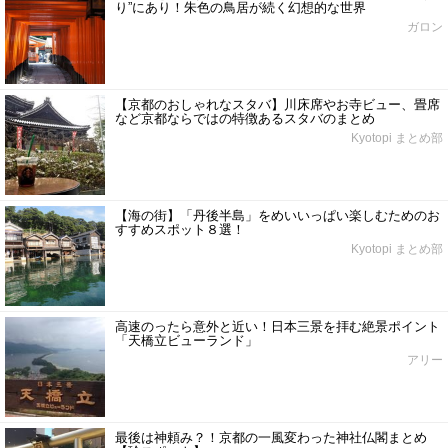
り”にあり！朱色の鳥居が続く幻想的な世界
ガロン
【京都のおしゃれなスタバ】川床席やお寺ビュー、畳席
など京都ならではの特徴あるスタバのまとめ
Kyotopi まとめ部
【海の街】「丹後半島」をめいいっぱい楽しむためのお
すすめスポット８選！
Kyotopi まとめ部
高速のったら意外と近い！日本三景を拝む絶景ポイント
「天橋立ビューランド」
アリー
最後は神頼み？！京都の一風変わった神社仏閣まとめ