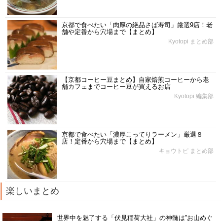
京都で食べたい「肉厚の絶品さば寿司」厳選9店！老
舗や定番から穴場まで【まとめ】
Kyotopi まとめ部
【京都コーヒー豆まとめ】自家焙煎コーヒーから老
舗カフェまでコーヒー豆が買えるお店
Kyotopi 編集部
京都で食べたい「濃厚こってりラーメン」厳選８
店！定番から穴場まで【まとめ】
キョウトピ まとめ部
楽しいまとめ
世界中を魅了する「伏見稲荷大社」の神髄は”お山めぐ