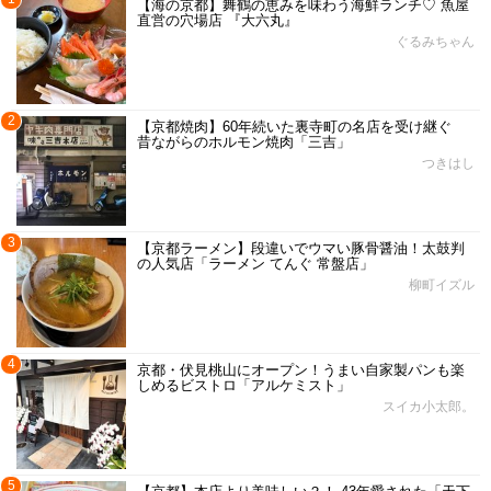
【海の京都】舞鶴の恵みを味わう海鮮ランチ♡ 魚屋
直営の穴場店 『大六丸』
ぐるみちゃん
2
【京都焼肉】60年続いた裏寺町の名店を受け継ぐ
昔ながらのホルモン焼肉「三吉」
つきはし
3
【京都ラーメン】段違いでウマい豚骨醤油！太鼓判
の人気店「ラーメン てんぐ 常盤店」
柳町イズル
4
京都・伏見桃山にオープン！うまい自家製パンも楽
しめるビストロ「アルケミスト」
スイカ小太郎。
5