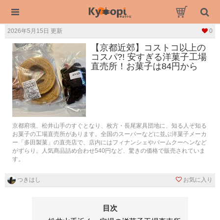
2026年5月15日 更新
0
【京都近郊】コストコ以上の
コスパ?! 安すぎる洋菓子工場
直売所！お菓子は84円から
京都府境、松井山手のすぐとなり、枚方・長尾家具団地に、知る人ぞ知る
お菓子の工場直売所があります。全国のスーパーなどに並ぶ洋菓子メーカ
ー「多田製菓」の直売店で、店内にはフィナンシェやバームクーヘンなど
がずらり。人気商品詰め合わせ540円など、驚きの価格で販売されていま
す。
つきはし
お気に入り
目次