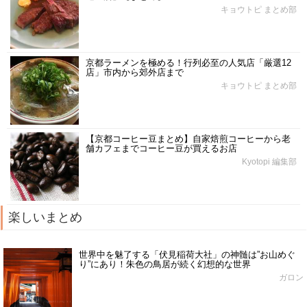
キョウトピ まとめ部
京都ラーメンを極める！行列必至の人気店「厳選12
店」市内から郊外店まで
キョウトピ まとめ部
【京都コーヒー豆まとめ】自家焙煎コーヒーから老
舗カフェまでコーヒー豆が買えるお店
Kyotopi 編集部
楽しいまとめ
世界中を魅了する「伏見稲荷大社」の神髄は”お山めぐ
り”にあり！朱色の鳥居が続く幻想的な世界
ガロン