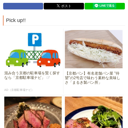
Pick up!!
混み合う京都の駐車場を賢く探す
【京都パン】有名老舗パン屋 "待
なら「京都駐車場ナビ」
望"の2号店で味わう素朴な美味し
さ「まるき製パン所」
AD（京都駐車場ナビ）