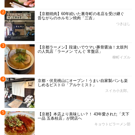
2
【京都焼肉】60年続いた裏寺町の名店を受け継ぐ
昔ながらのホルモン焼肉「三吉」
つきはし
3
【京都ラーメン】段違いでウマい豚骨醤油！太鼓判
の人気店「ラーメン てんぐ 常盤店」
柳町イズル
4
京都・伏見桃山にオープン！うまい自家製パンも楽
しめるビストロ「アルケミスト」
スイカ小太郎。
5
【京都】本店より美味しい？！ 43年愛された「天下
一品 五条桂店」が閉店へ
キョウトピラーメン部