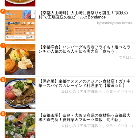
6
【京都大山崎町】大山崎に夏祭りが誕生！“実験の
村”で工場直送の生ビールとBondance
kyotonisiyama hotsuu
7
【京都洋食】ハンバーグも海老フライも！選べるラ
ンチが人気の知る人ぞ知る実力店「食らう」
つきはし
8
【保存版】京都オススメのアジアン食材店！ガチ中
華～スパイスカレーインド料理まで【厳選５店】
豆はなのリアル京都暮らし☆ヨ～イヤサ～♪
9
【京都市場】奈良・大阪３府県の食材揃う京都最大
級の直売所！夏野菜＆フルーツ満載「旬の駅」
豆はなのリアル京都暮らし☆ヨ～イヤサ～♪