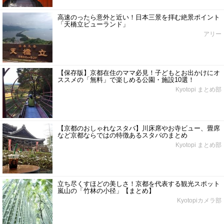
高速のったら意外と近い！日本三景を拝む絶景ポイント
「天橋立ビューランド」
アリー
【保存版】京都在住のママ必見！子どもとお出かけにオ
ススメの「無料」で楽しめる公園・施設10選！
Kyotopi まとめ部
【京都のおしゃれなスタバ】川床席やお寺ビュー、畳席
など京都ならではの特徴あるスタバのまとめ
Kyotopi まとめ部
立ち尽くすほどの美しさ！京都を代表する観光スポット
嵐山の「竹林の小径」【まとめ】
Kyotopiカメラ部