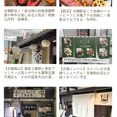
京都駅近く！炭火焼の自家菜園野
【新店】京都駅近くで名物ロース
菜や和牛が楽しめる人気店！朝食
トビーフと洋風アテを気軽に！昼
も評判「炭棲堂」
飲みでもできる「SUNS」
【京都嵐山】源泉２種類と美容ア
【京都ニュース】ヨドバシが大規
メニティ人気☆サウナ＆夏限定露
模リニューアル！京都初出店など
天風呂も「さがの温泉天山の湯」
続々オープン予定