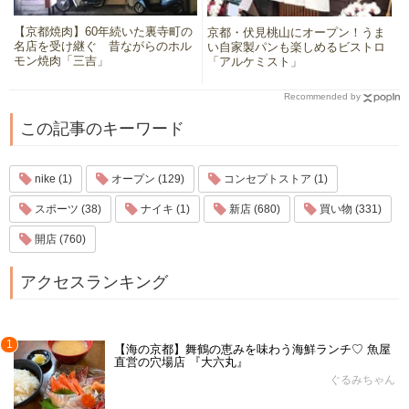
【京都焼肉】60年続いた裏寺町の
京都・伏見桃山にオープン！うま
名店を受け継ぐ 昔ながらのホル
い自家製パンも楽しめるビストロ
モン焼肉「三吉」
「アルケミスト」
Recommended by
この記事のキーワード
nike (1)
オープン (129)
コンセプトストア (1)
スポーツ (38)
ナイキ (1)
新店 (680)
買い物 (331)
開店 (760)
アクセスランキング
1
【海の京都】舞鶴の恵みを味わう海鮮ランチ♡ 魚屋
直営の穴場店 『大六丸』
ぐるみちゃん