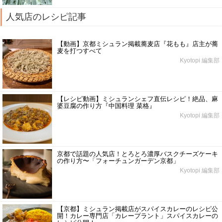
人気店のレシピ記事
【動画】京都ミシュラン掲載蕎麦店『花もも』店主が蕎
麦を打つすべて
Kyotopi 編集部
【レシピ動画】ミシュランシェフ直伝レシピ！絶品、麻
婆豆腐の作り方『中国料理 菜格』
Kyotopi 編集部
京都で話題の人気店！とろとろ濃厚バスクチーズケーキ
の作り方〜「フォーチュンガーデン京都」
Kyotopi 編集部
【京都】ミシュラン掲載店がスパイスカレーのレシピ公
開！カレー専門店「カレープラント」スパイスカレーの