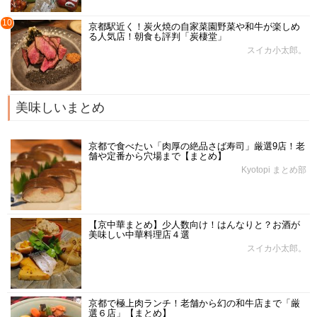
10
京都駅近く！炭火焼の自家菜園野菜や和牛が楽しめ
る人気店！朝食も評判「炭棲堂」
スイカ小太郎。
美味しいまとめ
京都で食べたい「肉厚の絶品さば寿司」厳選9店！老
舗や定番から穴場まで【まとめ】
Kyotopi まとめ部
【京中華まとめ】少人数向け！はんなりと？お酒が
美味しい中華料理店４選
スイカ小太郎。
京都で極上肉ランチ！老舗から幻の和牛店まで「厳
選６店」【まとめ】