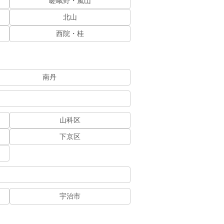
嵯峨野・嵐山
北山
西院・桂
南丹
山科区
下京区
宇治市