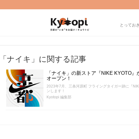
とってお
「ナイキ」に関する記事
「ナイキ」の新ストア『NIKE KYOTO
オープン！
2023年7月、三条河原町 フライングタイガー跡に『NI
ンします！
Kyotopi 編集部