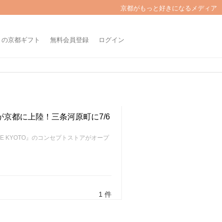
京都がもっと好きになるメディア
きの京都ギフト
無料会員登録
ログイン
』が京都に上陸！三条河原町に7/6
KE KYOTO』のコンセプトストアがオープ
1 件