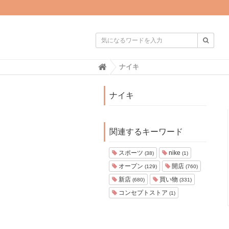

H
ナイキ
o
m
e
ナイキ
関連するキーワード
スポーツ
nike
(38)
(1)
オープン
開店
(129)
(760)
新店
買い物
(680)
(331)
コンセプトストア
(1)