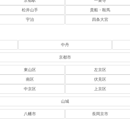
京都駅
一乗寺
松井山手
貴船・鞍馬
宇治
四条大宮
中丹
京都市
東山区
左京区
南区
伏見区
中京区
上京区
山城
八幡市
長岡京市