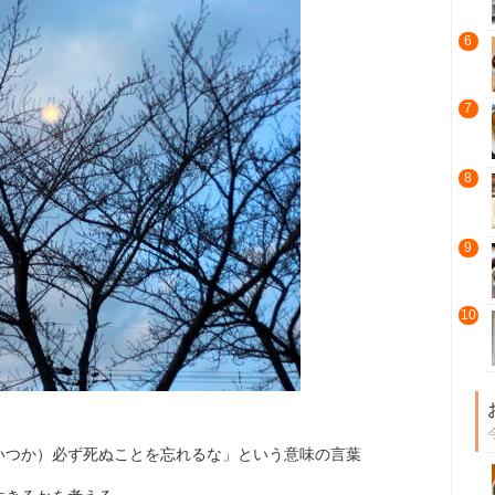
6
7
8
9
10
いつか）必ず死ぬことを忘れるな」という意味の言葉