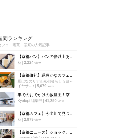
週間ランキング
カフェ・喫茶・茶寮の人気記事
【京都パン】パンの倍以上ある分厚さ！20年以上愛される「京風厚焼き玉子サンド」の極上テイクアウト
葵
|
2,224
view
【京都御苑】緑豊かなカフェでモーニング開始！朝活に老舗パン謹製『あんバタートースト』を☆
豆はなのリアル京都暮らし☆ヨ～
イヤサ～♪
|
5,079
view
車でのおでかけの救世主！京都市内で駐車場が3台以上あるカフェ【まとめ】
Kyotopi 編集部
|
41,250
view
【京都カフェ】今出川で見つけた"本格中華ティースタンド" 夜カフェ利用もできる
葵
|
2,979
view
【京都ニュース】ショック、残念の声広がる 出町の老舗喫茶が6月下旬閉店へ