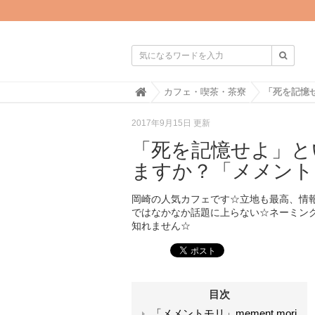

H
カフェ・喫茶・茶寮
o
m
2017年9月15日 更新
e
「死を記憶せよ」と
ますか？「メメント
岡崎の人気カフェです☆立地も最高、情
ではなかなか話題に上らない☆ネーミン
知れません☆
目次
「メメントモリ」mement mori