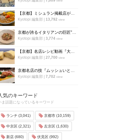
Kyotopi 編集部
|
7,009
view
【京都】ミシュラン掲載店がスパイスカレーのレシピ公開！カレー専門店「カレープラント」スパイスカレーのレシピ公開！
Kyotopi 編集部
|
13,792
view
京都が誇るイタリアンの巨匠"笹島シェフ"の料理動画第二弾！今度はリゾット！
Kyotopi 編集部
|
3,774
view
【京都】名店レシピ動画『大徳寺さいき家』直伝 「ふわふわ だし巻き卵」の作り方！
Kyotopi 編集部
|
27,700
view
京都名店の技『ムッシュいとう』の総料理長直伝「チキンステーキ」の焼き方
Kyotopi 編集部
|
7,702
view
人気のキーワード
いま話題になっているキーワード
ランチ (3,041)
京都市 (10,159)
中京区 (2,321)
左京区 (1,630)
新店 (680)
伏見区 (992)