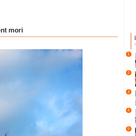
 mori
1
2
3
4
5