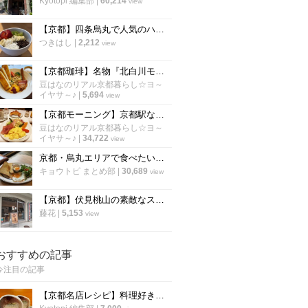
Kyotopi 編集部
|
60,214
view
【京都】四条烏丸で人気のハワイアンカフェ！話題のアサイーボウルも「エッグスシングス」
つきはし
|
2,212
view
【京都珈琲】名物『北白川モーニング』は丼状でラテアート付☆老舗本店「ワールドコーヒー」
豆はなのリアル京都暮らし☆ヨ～
イヤサ～♪
|
5,694
view
【京都モーニング】京都駅ならココが空いてる！京都を代表する老舗喫茶『イノダコーヒ』
豆はなのリアル京都暮らし☆ヨ～
イヤサ～♪
|
34,722
view
京都・烏丸エリアで食べたい「絶品モーニング厳選６店」朝から京都を満喫しよう！【まとめ】
キョウトピ まとめ部
|
30,689
view
【京都】伏見桃山の素敵なスイーツカフェ「パレード伏見洋菓子店」
藤花
|
5,153
view
おすすめの記事
今注目の記事
【京都名店レシピ】料理好き必見！京名物の鯖寿司を自宅でつくる！「酒房わかば」