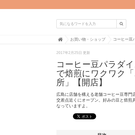

H
お買い物・ショップ
o
m
2017年2月25日 更新
e
コーヒー豆パラダイ
で焙煎にワクワク「
所」【開店】
広島に店舗を構える老舗コーヒー豆専門店
交差点近くにオープン。好みの豆と焙煎
なっていますよ。