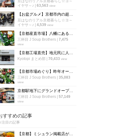
豆はなのリアル京都暮らし☆ヨ～
イヤサ～♪
|
63,563
view
【お盆グルメ】京都市内の超穴場ぶどう名産地☆人気品種シャインマスカットも「寺本農園」
豆はなのリアル京都暮らし☆ヨ～
イヤサ～♪
|
4,539
view
【京都産直市場】八幡にある京都最大級の直売所☆奈良・大阪の秋の味覚も目白押し「旬の駅」
三杯目 J Soup Brothers
|
7,475
view
【京都工場直売】地元民に人気！和菓子・洋菓子の「工場直売所」６選【まとめ】
Kyotopi まとめ部
|
70,433
view
【京都市場めぐり】昨年オープンした京都最大級の直売所！！新鮮野菜や農産品が割安☆「旬の駅」
三杯目 J Soup Brothers
|
35,083
view
京都駅地下にグランドオープン☆『できたて』テイクアウト専門店街「ポルタキッチン」
三杯目 J Soup Brothers
|
57,149
view
おすすめの記事
今注目の記事
【京都】ミシュラン掲載店がスパイスカレーのレシピ公開！カレー専門店「カレープラント」スパイスカレーのレシピ公開！