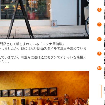
6
7
8
専門店として親しまれている「ニシナ屋珈琲」。
ンしましたが、他にはない販売スタイルで注目を集めていま
9
んでいますが、町並みに溶け込むモダンでオシャレな店構え
ぐらい。
10