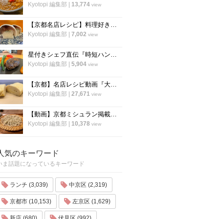
Kyotopi 編集部
|
13,774
view
【京都名店レシピ】料理好き必見！京名物の鯖寿司を自宅でつくる！「酒房わかば」
Kyotopi 編集部
|
7,002
view
星付きシェフ直伝『時短ハンバーグ』の作り方！”合わせ調味料”が決め手！フランス料理「レーヌ デ プレ」
Kyotopi 編集部
|
5,904
view
【京都】名店レシピ動画『大徳寺さいき家』直伝 「ふわふわ だし巻き卵」の作り方！
Kyotopi 編集部
|
27,671
view
【動画】京都ミシュラン掲載蕎麦店『花もも』店主が蕎麦を打つすべて
Kyotopi 編集部
|
10,378
view
人気のキーワード
いま話題になっているキーワード
ランチ (3,039)
中京区 (2,319)
京都市 (10,153)
左京区 (1,629)
新店 (680)
伏見区 (992)