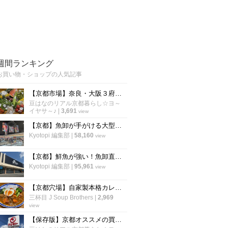
週間ランキング
お買い物・ショップの人気記事
【京都市場】奈良・大阪３府県の食材揃う京都最大級の直売所！夏野菜＆フルーツ満載「旬の駅」
豆はなのリアル京都暮らし☆ヨ～
イヤサ～♪
|
3,691
view
【京都】魚卸が手がける大型海鮮スーパーがオープン！丸魚がずらり並ぶ話題店
Kyotopi 編集部
|
58,160
view
【京都】鮮魚が強い！魚卸直営スーパーが5月29日オープン！「UMIYAマルヤマ水産」
Kyotopi 編集部
|
95,961
view
【京都穴場】自家製本格カレー作りの味方！四条大宮のインド食材店「スパイスマーケット」
三杯目 J Soup Brothers
|
2,969
view
【保存版】京都オススメの買い物が楽しくなる食品スーパーマーケット【厳選6店】