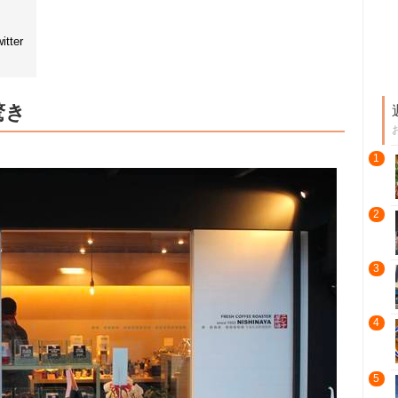
ter
驚き
1
2
3
4
5