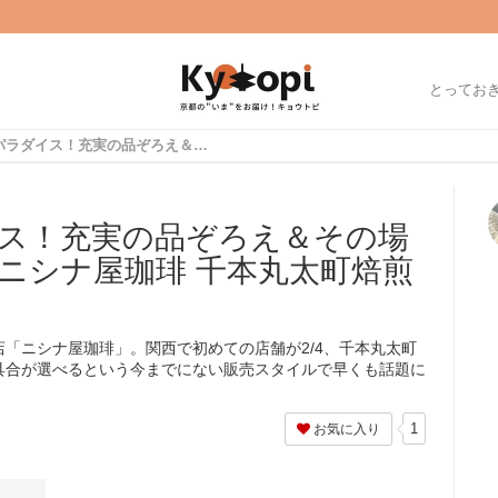
とってお
コーヒー豆パラダイス！充実の品ぞろえ＆その場で焙煎にワクワク「ニシナ屋珈琲 千本丸太町焙煎所」【開店】
ス！充実の品ぞろえ＆その場
ニシナ屋珈琲 千本丸太町焙煎
「ニシナ屋珈琲」。関西で初めての店舗が2/4、千本丸太町
具合が選べるという今までにない販売スタイルで早くも話題に
1
お気に入り