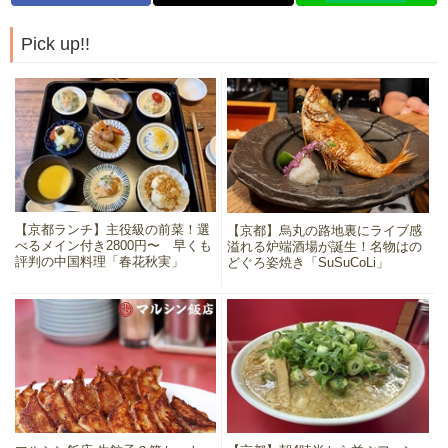
Pick up!!
【京都ランチ】主役級の前菜！選
【京都】烏丸の路地裏にライブ感
べるメイン付き2800円〜 早くも
溢れる炉端酒場が誕生！名物はの
評判の中国料理「春花秋実」
どぐろ姿焼き「SuSuCoLi」