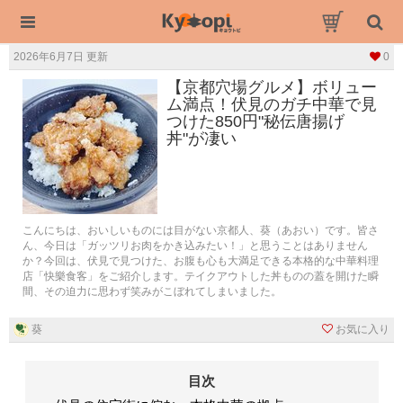
2026年6月7日 更新
0
【京都穴場グルメ】ボリュー
ム満点！伏見のガチ中華で見
つけた850円"秘伝唐揚げ
丼"が凄い
こんにちは、おいしいものには目がない京都人、葵（あおい）です。皆さ
ん、今日は「ガッツリお肉をかき込みたい！」と思うことはありません
か？今回は、伏見で見つけた、お腹も心も大満足できる本格的な中華料理
店「快樂食客」をご紹介します。テイクアウトした丼ものの蓋を開けた瞬
間、その迫力に思わず笑みがこぼれてしまいました。
葵
お気に入り
目次