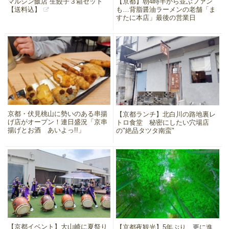
マルシン飯店 生餃子３箱セット
【京都】朝4時半から並ぶファン
【送料込】
も…背脂醤油ラーメンの老舗「ま
すたに本店」最後の営業日
京都・伏見桃山に勢いのある串揚
【京都ランチ】北白川の路地裏レ
げ店がオープン！連日盛況「京串
トロ食堂 秘密にしたい穴場店
揚げとお酒 あいよっ!!」
の"絶品タツタ南蛮"
【京都イベント】大山崎に夏祭り
【京都夜観光】5年ぶり、更に進