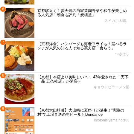
6
京都駅近く！炭火焼の自家菜園野菜や和牛が楽しめ
る人気店！朝食も評判「炭棲堂」
スイカ小太郎。
7
【京都洋食】ハンバーグも海老フライも！選べるラ
ンチが人気の知る人ぞ知る実力店「食らう」
つきはし
8
【京都】本店より美味しい？！ 43年愛された「天下
一品 五条桂店」が閉店へ
キョウトピラーメン部
9
【京都大山崎町】大山崎に夏祭りが誕生！“実験の
村”で工場直送の生ビールとBondance
kyotonisiyama hotsuu