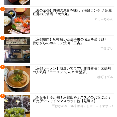
2
【海の京都】舞鶴の恵みを味わう海鮮ランチ♡ 魚屋
直営の穴場店 『大六丸』
ぐるみちゃん
3
【京都焼肉】60年続いた裏寺町の名店を受け継ぐ
昔ながらのホルモン焼肉「三吉」
つきはし
4
【京都ラーメン】段違いでウマい豚骨醤油！太鼓判
の人気店「ラーメン てんぐ 常盤店」
柳町イズル
5
【保存版】今が旬！京都山科オススメの穴場ぶどう
直売所☆シャインマスカット他【厳選３】
豆はなのリアル京都暮らし☆ヨ～イヤサ～♪