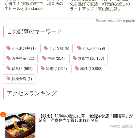
が誕生！“実験の村”で工場直送の
化を遂げて復活 幻想的な癒しの
生ビールとBondance
ライトアップ「東山観月路」
Recommended by
この記事のキーワード
からあげ丼 (1)
くいな橋 (6)
どんぶり (29)
ガチ中華 (21)
中華 (254)
京都市 (10,157)
伏見区 (992)
唐揚げ (192)
地域 (10,858)
快樂食客 (1)
アクセスランキング
1
【残念】110年の歴史に幕 老舗洋食店「開陽亭」が
閉店 洋食弁当で親しまれた名店
Kyotopi 編集部