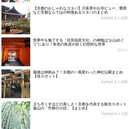
【京都のおしゃれなスタバ】川床席やお寺ビュー、畳席
など京都ならではの特徴あるスタバのまとめ
Kyotopi まとめ部
世界中を魅了する「伏見稲荷大社」の神髄は”お山めぐ
り”にあり！朱色の鳥居が続く幻想的な世界
ガロン
最後は神頼み？！京都の一風変わった神社仏閣まとめ
【珍スポット】
Kyotopi まとめ部
立ち尽くすほどの美しさ！京都を代表する観光スポット
嵐山の「竹林の小径」【まとめ】
Kyotopiカメラ部