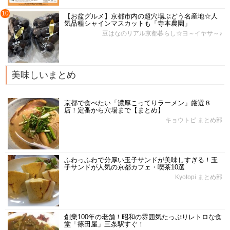
10
【お盆グルメ】京都市内の超穴場ぶどう名産地☆人
気品種シャインマスカットも「寺本農園」
豆はなのリアル京都暮らし☆ヨ～イヤサ～♪
美味しいまとめ
京都で食べたい「濃厚こってりラーメン」厳選８
店！定番から穴場まで【まとめ】
キョウトピ まとめ部
ふわっふわで分厚い玉子サンドが美味しすぎる！玉
子サンドが人気の京都カフェ・喫茶10選
Kyotopi まとめ部
創業100年の老舗！昭和の雰囲気たっぷりレトロな食
堂「篠田屋」三条駅すぐ！