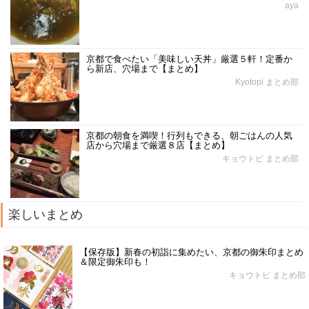
aya
京都で食べたい「美味しい天丼」厳選５軒！定番か
ら新店、穴場まで【まとめ】
Kyotopi まとめ部
京都の朝食を満喫！行列もできる、朝ごはんの人気
店から穴場まで厳選８店【まとめ】
キョウトピ まとめ部
楽しいまとめ
【保存版】新春の初詣に集めたい、京都の御朱印まとめ
＆限定御朱印も！
キョウトピ まとめ部