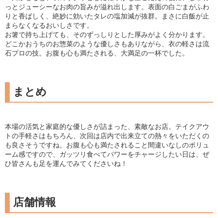
っとジューシーなお肉の旨みが溢れ出します。表面の白ごまがふわ
りと香ばしく、絶妙に効いたタレの塩加減が抜群。まさに白飯が止
まらなくなるおいしさです。
お箸で持ち上げても、そのずっしりとした厚みがよく分かります。
どこかおうちのお惣菜のような優しさもありながら、衣の軽さは流
石プロの技。お腹も心も満たされる、大満足の一杯でした。
まとめ
本場の活気と家庭的な優しさが詰まった、素敵なお店。テイクアウ
トの手軽さはもちろん、次回は店内で出来立ての熱々をいただくの
も良さそうですね。お腹も心も満たされること間違いなしのボリュ
ーム感ですので、ガッツリ食べてパワーをチャージしたい日は、ぜ
ひ皆さんも足を運んでみてくださいね！
店舗情報