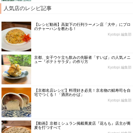
人気店のレシピ記事
【レシピ動画】高架下の行列ラーメン店「大中」にプロ
のチャーハンを教わる！
Kyotopi 編集部
京都、女子ウケ立ち飲みの先駆者「すいば」の人気メニ
ュー『ポテトサラダ』の作り方
Kyotopi 編集部
【京都名店レシピ】料理好き必見！京名物の鯖寿司を自
宅でつくる！「酒房わかば」
Kyotopi 編集部
【動画】京都ミシュラン掲載蕎麦店『花もも』店主が蕎
麦を打つすべて