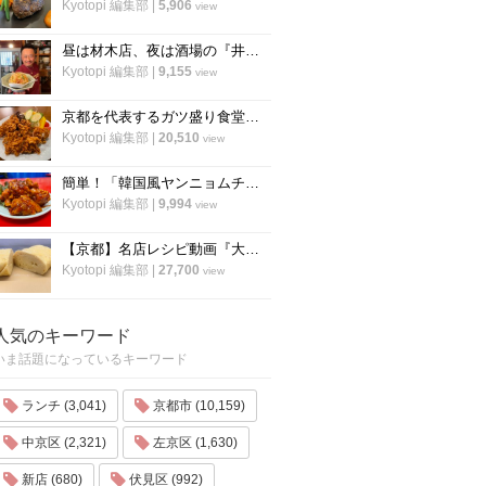
Kyotopi 編集部
|
5,906
view
昼は材木店、夜は酒場の『井倉木材』が教える「裏技チャーハン（焼き飯）」の作り方！
Kyotopi 編集部
|
9,155
view
京都を代表するガツ盛り食堂「ハイライト」の名物メニュー”唐揚げ”の作り方
Kyotopi 編集部
|
20,510
view
簡単！「韓国風ヤンニョムチキン」の作り方！京都の人気韓国料理店『ナム』に教わりました！
Kyotopi 編集部
|
9,994
view
【京都】名店レシピ動画『大徳寺さいき家』直伝 「ふわふわ だし巻き卵」の作り方！
Kyotopi 編集部
|
27,700
view
人気のキーワード
いま話題になっているキーワード
ランチ (3,041)
京都市 (10,159)
中京区 (2,321)
左京区 (1,630)
新店 (680)
伏見区 (992)