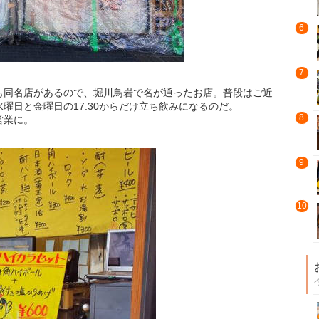
6
7
も同名店があるので、堀川鳥岩で名が通ったお店。普段はご近
曜日と金曜日の17:30からだけ立ち飲みになるのだ。
8
営業に。
9
10