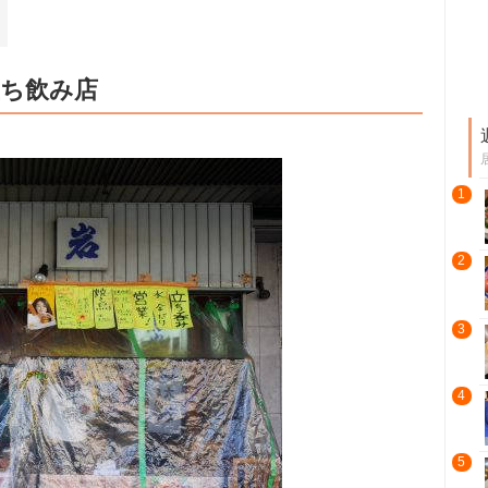
立ち飲み店
1
2
3
4
5