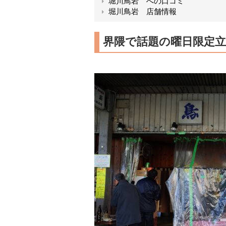
堀川鳥岩 への口コミ
堀川鳥岩 店舗情報
界隈で話題の曜日限定