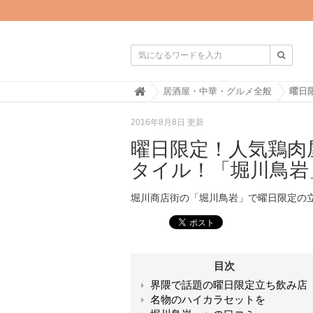

H
居酒屋・中華・グルメ全般
o
m
2016年8月8日 更新
e
曜日限定！人気鶏肉
タイル！「堀川鳥岩
堀川商店街の「堀川鳥岩」で曜日限定の
目次
界隈で話題の曜日限定立ち飲み店
名物のハイカラセットを