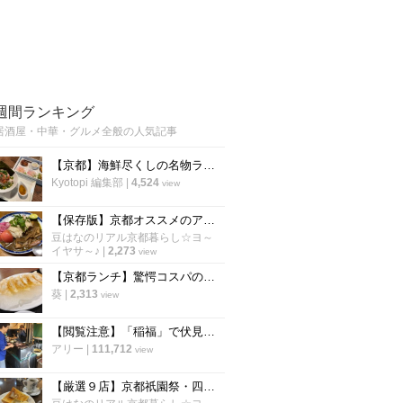
週間ランキング
居酒屋・中華・グルメ全般の人気記事
【京都】海鮮尽くしの名物ランチ2000円！烏丸の人気海鮮居酒屋が営業再開「雑魚や」
Kyotopi 編集部
|
4,524
view
【保存版】京都オススメのアジアン食材店！ガチ中華～スパイスカレーインド料理まで【厳選５店】
豆はなのリアル京都暮らし☆ヨ～
イヤサ～♪
|
2,273
view
【京都ランチ】驚愕コスパの羽つき餃子定食！960円でカレーやご飯が食べ放題
葵
|
2,313
view
【閲覧注意】「稲福」で伏見稲荷名物のすずめの丸焼きを食べてきた！【名物】
アリー
|
111,712
view
【厳選９店】京都祇園祭・四条烏丸界隈のオススメ朝食☆老舗喫茶～おばんざい～野菜ビュッフェ