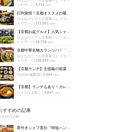
豆はなのリアル京都暮らし☆ヨ～
イヤサ～♪
|
9,716
view
行列覚悟！京都オススメの最強コスパで有名なランチ「厳選６店舗」【保存版】
豆はなのリアル京都暮らし☆ヨ～
イヤサ～♪
|
211,561
view
【京都お盆グルメ】人気シャインマスカットに行列☆京都市内穴場ぶどう名産地「竹村農園」
豆はなのリアル京都暮らし☆ヨ～
イヤサ～♪
|
16,738
view
京都中華名物カラシソバ！「厳選５店」病みつきになる老舗の味【徹底比較】
豆はなのリアル京都暮らし☆ヨ～
イヤサ～♪
|
106,699
view
【京都ランチ】主役級の前菜＋選べるメインで2800円〜 評判の新店中国料理「春花秋実」
Kyotopi 編集部
|
5,064
view
【京都】ランチもあり！カレーやスパイスが効いたアテ、九州料理が揃う「aoBaru」
スイカ小太郎。
|
3,697
view
おすすめの記事
今注目の記事
星付きシェフ直伝『時短ハンバーグ』の作り方！”合わせ調味料”が決め手！フランス料理「レーヌ デ プレ」