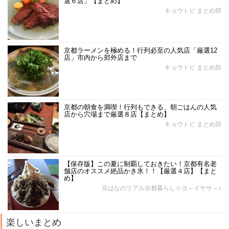
選６店」【まとめ】
キョウトピ まとめ部
京都ラーメンを極める！行列必至の人気店「厳選12
店」市内から郊外店まで
キョウトピ まとめ部
京都の朝食を満喫！行列もできる、朝ごはんの人気
店から穴場まで厳選８店【まとめ】
キョウトピ まとめ部
【保存版】この夏に制覇しておきたい！京都有名老
舗店のオススメ絶品かき氷！！【厳選４店】【まと
め】
豆はなのリアル京都暮らし☆ヨ～イヤサ～♪
楽しいまとめ