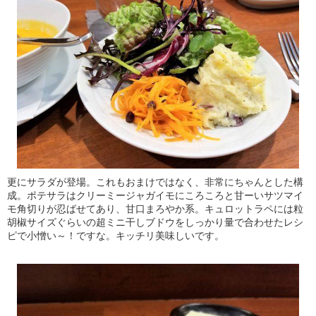
更にサラダが登場。これもおまけではなく、非常にちゃんとした構
成。ポテサラはクリーミージャガイモにころころと甘ーいサツマイ
モ角切りが忍ばせてあり、甘口まろやか系。キュロットラペには粒
胡椒サイズぐらいの超ミニ干しブドウをしっかり量で合わせたレシ
ピで小憎い～！ですな。キッチリ美味しいです。