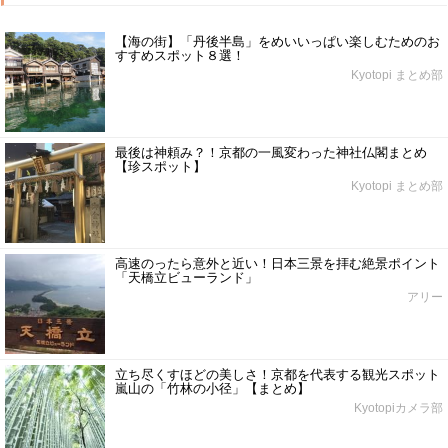
【海の街】「丹後半島」をめいいっぱい楽しむためのお
すすめスポット８選！
Kyotopi まとめ部
最後は神頼み？！京都の一風変わった神社仏閣まとめ
【珍スポット】
Kyotopi まとめ部
高速のったら意外と近い！日本三景を拝む絶景ポイント
「天橋立ビューランド」
アリー
立ち尽くすほどの美しさ！京都を代表する観光スポット
嵐山の「竹林の小径」【まとめ】
Kyotopiカメラ部