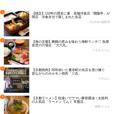
1
【残念】110年の歴史に幕 老舗洋食店「開陽亭」が
閉店 洋食弁当で親しまれた名店
Kyotopi 編集部
2
【海の京都】舞鶴の恵みを味わう海鮮ランチ♡ 魚屋
直営の穴場店 『大六丸』
ぐるみちゃん
3
【京都焼肉】60年続いた裏寺町の名店を受け継ぐ
昔ながらのホルモン焼肉「三吉」
つきはし
4
【京都ラーメン】段違いでウマい豚骨醤油！太鼓判
の人気店「ラーメン てんぐ 常盤店」
柳町イズル