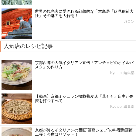
世界の観光客に愛される幻想的な千本鳥居「伏見稲荷大
社」その魅力を大解剖！
ガロン
人気店のレシピ記事
京都西陣の人気イタリアン直伝「アンチョビのオイルパ
スタ」の作り方
Kyotopi 編集部
【動画】京都ミシュラン掲載蕎麦店『花もも』店主が蕎
麦を打つすべて
Kyotopi 編集部
京都が誇るイタリアンの巨匠"笹島シェフ"の料理動画第
二弾！今度はリゾット！