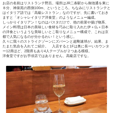
お店の名前はリストランテ野呂。場所はJR二条駅から御池通を東に
８分、神泉苑の西側100m、というところ。ちなみにリストランテと
はイタリア語では「高級レストラン」なのですが、先に書いておき
ますと「オシャレイタリア洋食堂」のようなメニュー編成。
しっかりイタリアン！なのはパスタだけで、他の前菜や揚げ物系、
メイン料理は日本の美味しい食材を巧みに取り入れた伊＋仏＋日本
の洋食というような美味しいとこ取りなメニュー構成で、これは京
都で人気になるのが分かるわい！という感じ。
久々に我々のストライクゾーンにズバーンと超剛速球が。結果、ま
たまた気合を入れてご紹介。 入店すると1Fは奥に長ーいカウンタ
ー12席ほど、2階席もあり4人テーブルが２つある模様。
洋食堂ですがお手頃店ではありません、高級店ですな。