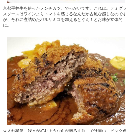
京都平井牛を使ったメンチカツ。でっかいです、これは。デミグラ
スソースはワインよりトマトを感じるなんだか古風な感じなのです
が、それに煮詰めたバルサミコを加えるとぐん！とお味が立体的
に。
火入れ状況。我々が好むような血が滴る寸前、では無い、ピンク色