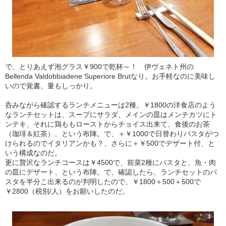
で、とりあえず泡グラス￥900で乾杯～！ 伊ヴェネト州の
Bellenda Valdobbiadene Superiore Brutなり。お手軽なのに美味し
いので覚書。量もしっかり。
呑みながら確認するランチメニューは2種。￥1800の洋食店のよう
なランチセットは、スープにサラダ、メインの皿はメンチカツにト
ンテキ、それに鶏ももローストからチョイス出来て、食後のお茶
（珈琲＆紅茶）、という布陣。で、＋￥1000で日替わりパスタがつ
けられるのでイタリアンかも？、さらに＋￥500でデザート付、と
いう構成なのだ。
更に贅沢なランチコースは￥4500で、前菜2種にパスタと、魚・肉
の皿にデザート、という布陣。で、確認したら、ランチセットのパ
スタを半分こ出来るのが判明したので、￥1800＋500＋500で
￥2800（税別/人）をお願いしたのだ。