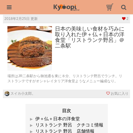
2018年2月25日 更新
2
日本の美味しい食材を巧みに
取り入れた伊＋仏＋日本の洋
食堂「リストランテ野呂」＠
二条駅
場所はJR二条駅から御池通を東に８分、リストランテ野呂でランチ。リ
ストランテですがオシャレイタリア洋食堂ようなメニュー編成なり。
スイカ小太郎。
お気に入り
目次
伊＋仏＋日本の洋食堂
リストランテ 野呂 クチコミ情報
リストランテ 野呂 店舗情報