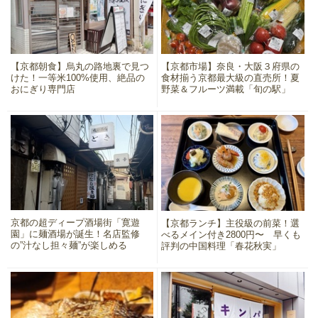
【京都朝食】烏丸の路地裏で見つ
【京都市場】奈良・大阪３府県の
けた！一等米100%使用、絶品の
食材揃う京都最大級の直売所！夏
おにぎり専門店
野菜＆フルーツ満載「旬の駅」
京都の超ディープ酒場街「寛遊
【京都ランチ】主役級の前菜！選
園」に麺酒場が誕生！名店監修
べるメイン付き2800円〜 早くも
の”汁なし担々麺”が楽しめる
評判の中国料理「春花秋実」