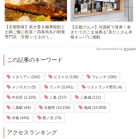
【京都朝食】炭火香る極厚銀鮭と
【京都グルメ】河原町で発券！巻
土鍋ご飯に歓喜！四条烏丸の朝食
きたてのごま油香る"具だくさん本
専門店「京都 いとおかし」
格キンパ"に感動
Recommended by
この記事のキーワード
イタリアン (342)
ビストロ (136)
フレンチ (180)
メンチカツ (5)
ランチ (3,041)
リストランテ野呂 (4)
中京区 (2,320)
二条 (237)
二条城 (121)
二条駅 (44)
京都市 (10,158)
地域 (10,859)
洋食 (443)
西ノ京 (74)
アクセスランキング