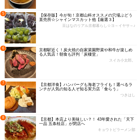
5
【保存版】今が旬！京都山科オススメの穴場ぶどう
直売所☆シャインマスカット他【厳選３】
豆はなのリアル京都暮らし☆ヨ～イヤサ～♪
6
京都駅近く！炭火焼の自家菜園野菜や和牛が楽しめ
る人気店！朝食も評判「炭棲堂」
スイカ小太郎。
7
【京都洋食】ハンバーグも海老フライも！選べるラ
ンチが人気の知る人ぞ知る実力店「食らう」
つきはし
8
【京都】本店より美味しい？！ 43年愛された「天下
一品 五条桂店」が閉店へ
キョウトピラーメン部