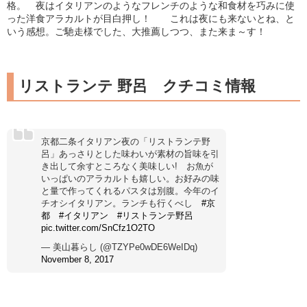
格。 夜はイタリアンのようなフレンチのような和食材を巧みに使
った洋食アラカルトが目白押し！ これは夜にも来ないとね、と
いう感想。ご馳走様でした、大推薦しつつ、また来ま～す！
リストランテ 野呂 クチコミ情報
京都二条イタリアン夜の「リストランテ野
呂」あっさりとした味わいが素材の旨味を引
き出して余すところなく美味しい! お魚が
いっぱいのアラカルトも嬉しい。お好みの味
と量で作ってくれるパスタは別腹。今年のイ
チオシイタリアン。ランチも行くべし
#京
都
#イタリアン
#リストランテ野呂
pic.twitter.com/SnCfz1O2TO
— 美山暮らし (@TZYPe0wDE6WeIDq)
November 8, 2017