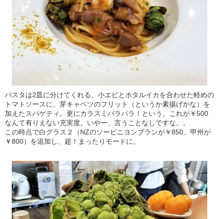
パスタは2皿に分けてくれる。小エビとホタルイカを合わせた軽めの
トマトソースに、芽キャベツのフリット（というか素揚げかな）を
加えたスパゲティ。更にカラスミパラパラ！という、これが￥500
なんて有りえない充実度。いやー、言うことなしですな。。
この時点で白グラス２（NZのソービニヨンブランが￥850、甲州が
￥800）を追加し、超！まったりモードに。