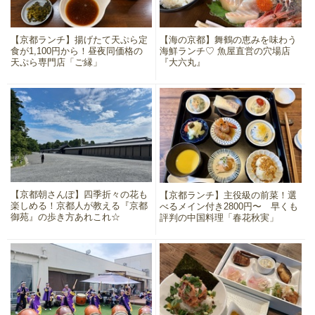
【京都ランチ】揚げたて天ぷら定
【海の京都】舞鶴の恵みを味わう
食が1,100円から！昼夜同価格の
海鮮ランチ♡ 魚屋直営の穴場店
天ぷら専門店「ご縁」
『大六丸』
【京都朝さんぽ】四季折々の花も
【京都ランチ】主役級の前菜！選
楽しめる！京都人が教える『京都
べるメイン付き2800円〜 早くも
御苑』の歩き方あれこれ☆
評判の中国料理「春花秋実」