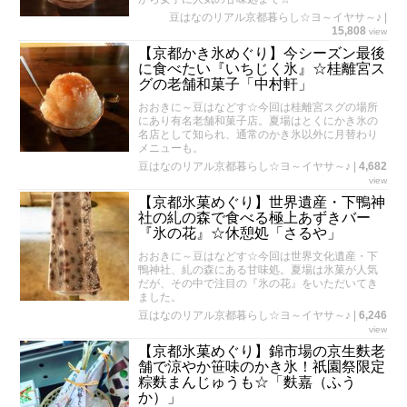
豆はなのリアル京都暮らし☆ヨ～イヤサ～♪
|
15,808
view
【京都かき氷めぐり】今シーズン最後
に食べたい『いちじく氷』☆桂離宮ス
グの老舗和菓子「中村軒」
おおきに～豆はなどす☆今回は桂離宮スグの場所
にあり有名老舗和菓子店。夏場はとくにかき氷の
名店として知られ、通常のかき氷以外に月替わり
メニューも。
豆はなのリアル京都暮らし☆ヨ～イヤサ～♪
|
4,682
view
【京都氷菓めぐり】世界遺産・下鴨神
社の糺の森で食べる極上あずきバー
『氷の花』☆休憩処「さるや」
おおきに～豆はなどす☆今回は世界文化遺産・下
鴨神社、糺の森にある甘味処。夏場は氷菓が人気
だが、その中で注目の『氷の花』をいただいてき
ました。
豆はなのリアル京都暮らし☆ヨ～イヤサ～♪
|
6,246
view
【京都氷菓めぐり】錦市場の京生麩老
舗で涼やか笹味のかき氷！祇園祭限定
粽麩まんじゅうも☆「麩嘉（ふう
か）」