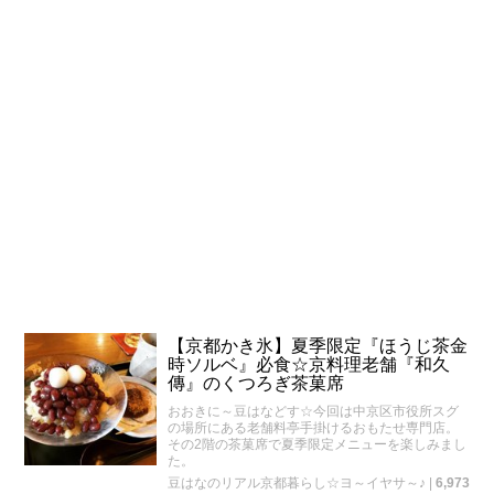
【京都かき氷】夏季限定『ほうじ茶金
時ソルベ』必食☆京料理老舗『和久
傳』のくつろぎ茶菓席
おおきに～豆はなどす☆今回は中京区市役所スグ
の場所にある老舗料亭手掛けるおもたせ専門店。
その2階の茶菓席で夏季限定メニューを楽しみまし
た。
豆はなのリアル京都暮らし☆ヨ～イヤサ～♪
|
6,973