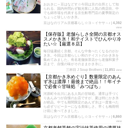
おおきに～豆はなどす☆今回は京の台所として知
られる、国内外問わず観光客に人気の商店街。中
でも錦市場を代表する京生麩専門店の夏季限定の
ちょっと珍しいかき氷。
豆はなのリアル京都暮らし☆ヨ～イヤサ～♪
|
4,392
view
【保存版】老舗らしさ全開の京都オス
スメかき氷！和テイストでひんやり冷
たい☆【厳選８店】
毎日猛暑続く京都。そんな中食べたくなるのがか
き氷。今回は京都らしい和のテイストのかき氷を
集めてみました。有名老舗抹茶店から老舗和菓子
店まで、自慢の味がそのままかき氷に。
三杯目 J Soup Brothers
|
11,851
view
【京都かき氷めぐり】数量限定のあん
ず氷は濃厚！最後まで絶品！！年イチ
で必食☆甘味処「みつばち」
河原町今出川にある人気の甘味処。通常は手づく
りあんみつが自慢のお店ですが、夏は特にかき氷
が絶品。中でも期間限定のあんず氷は一度食べた
ら必ずリピーターになる美味しさ。早くも梅雨明
け前に食べてきました。
豆はなのリアル京都暮らし☆ヨ～イヤサ～♪
|
6,860
view
京都老舗茶舗の宇治抹茶使用の濃厚抹