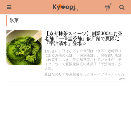
氷菓
【京都抹茶スイーツ】創業300年お茶
老舗『一保堂茶舗』仮店舗で夏限定
『宇治清水』登場☆
おおきに～豆はなどす☆今回は中京区、寺町通り
にあるお茶の老舗『一保堂茶舗』。現在古い店舗
は改装中につき、仮店舗営業されていますが、テ
イクアウトで夏限定販売の氷菓子『宇治清水』が
人気。
豆はなのリアル京都暮らし☆ヨ～イヤサ～♪
|
6,639
view