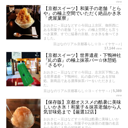
view
【京都スイーツ】和菓子の老舗『とら
や』の極上空間でいただく絶品かき氷
「虎屋菓寮」
おおきに～豆はなどす☆今回は上京区、御所西に
ある和菓子の老舗『とらや』の極上空間とも言う
べき菓寮。すでに猛暑の京都。かき氷を食べてき
ました。
豆はなのリアル京都暮らし☆ヨ～イヤサ～♪
|
17,144
view
【京都スイーツ】世界遺産・下鴨神社
『糺の森』の極上抹茶バー☆休憩処
「さるや」
おおきに～豆はなどす☆今回は、左京区下鴨にあ
る世界遺産・下鴨神社、糺の森の中にある甘味
処。新商品である濃厚抹茶バーをいただきまし
た。
豆はなのリアル京都暮らし☆ヨ～イヤサ～♪
|
5,389
view
【保存版】京都オススメの酷暑に美味
しいかき氷！和菓子＆抹茶老舗から人
気甘味処まで【厳選12店】
おおきに～豆はなどす☆今回は酷暑に美味しいか
き氷を集めました。和菓子やお抹茶の老舗の名店
から女子に人気の甘味処まで☆