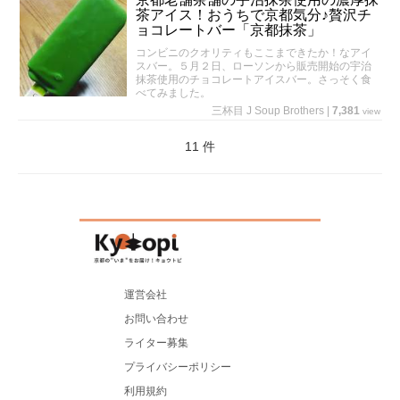
茶アイス！おうちで京都気分♪贅沢チ
ョコレートバー「京都抹茶」
コンビニのクオリティもここまできたか！なアイ
スバー。５月２日、ローソンから販売開始の宇治
抹茶使用のチョコレートアイスバー。さっそく食
べてみました。
三杯目 J Soup Brothers
|
7,381
view
11 件
運営会社
お問い合わせ
ライター募集
プライバシーポリシー
利用規約