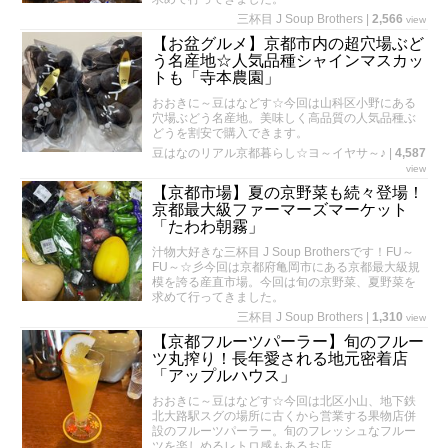
三杯目 J Soup Brothers
|
2,566
view
【お盆グルメ】京都市内の超穴場ぶど
う名産地☆人気品種シャインマスカッ
トも「寺本農園」
おおきに～豆はなどす☆今回は山科区小野にある
穴場ぶどう名産地。美味しく高品質の人気品種ぶ
どうを割安で購入できます。
豆はなのリアル京都暮らし☆ヨ～イヤサ～♪
|
4,587
view
【京都市場】夏の京野菜も続々登場！
京都最大級ファーマーズマーケット
「たわわ朝霧」
汁物大好きな三杯目 J Soup Brothersです！FU～
FU～☆彡今回は京都府亀岡市にある京都最大級規
模を誇る産直市場。今回は旬の京野菜、夏野菜を
求めて行ってきました。
三杯目 J Soup Brothers
|
1,310
view
【京都フルーツパーラー】旬のフルー
ツ丸搾り！長年愛される地元密着店
「アップルハウス」
おおきに～豆はなどす☆今回は北区小山、地下鉄
北大路駅スグの場所に古くから営業する果物店併
設のフルーツパーラー。旬のフレッシュなフルー
ツを楽しめるレトロ感もあるお店。