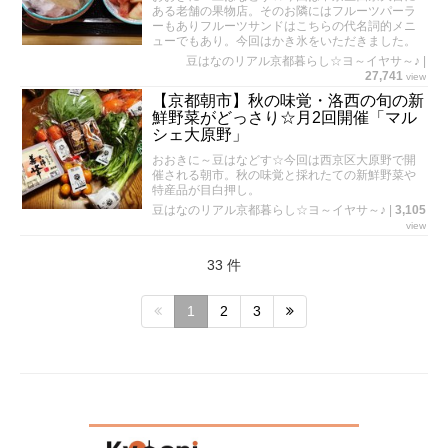
ある老舗の果物店。そのお隣にはフルーツパーラ
ーもありフルーツサンドはこちらの代名詞的メニ
ューでもあり。今回はかき氷をいただきました。
豆はなのリアル京都暮らし☆ヨ～イヤサ～♪
|
27,741
view
【京都朝市】秋の味覚・洛西の旬の新
鮮野菜がどっさり☆月2回開催「マル
シェ大原野」
おおきに～豆はなどす☆今回は西京区大原野で開
催される朝市。秋の味覚と採れたての新鮮野菜や
特産品が目白押し。
豆はなのリアル京都暮らし☆ヨ～イヤサ～♪
|
3,105
view
33 件
1
2
3