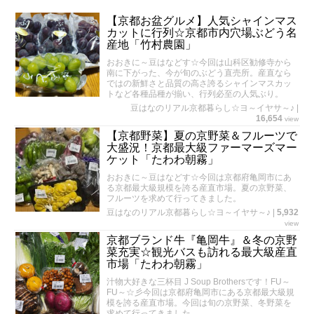
【京都お盆グルメ】人気シャインマス
カットに行列☆京都市内穴場ぶどう名
産地「竹村農園」
おおきに～豆はなどす☆今回は山科区勧修寺から
南に下がった、今が旬のぶどう直売所。産直なら
ではの新鮮さと品質の高さ誇るシャインマスカッ
トなど各種品種が揃い、行列必至の人気ぶり。
豆はなのリアル京都暮らし☆ヨ～イヤサ～♪
|
16,654
view
【京都野菜】夏の京野菜＆フルーツで
大盛況！京都最大級ファーマーズマー
ケット「たわわ朝霧」
おおきに～豆はなどす☆今回は京都府亀岡市にあ
る京都最大級規模を誇る産直市場。夏の京野菜、
フルーツを求めて行ってきました。
豆はなのリアル京都暮らし☆ヨ～イヤサ～♪
|
5,932
view
京都ブランド牛『亀岡牛』＆冬の京野
菜充実☆観光バスも訪れる最大級産直
市場「たわわ朝霧」
汁物大好きな三杯目 J Soup Brothersです！FU～
FU～☆彡今回は京都府亀岡市にある京都最大級規
模を誇る産直市場。今回は旬の京野菜、冬野菜を
求めて行ってきました。