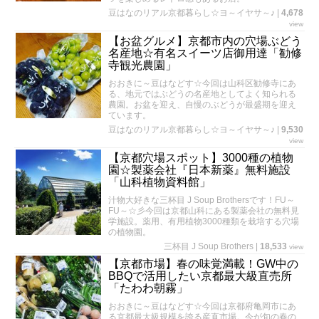
豆はなのリアル京都暮らし☆ヨ～イヤサ～♪
|
4,678
view
【お盆グルメ】京都市内の穴場ぶどう
名産地☆有名スイーツ店御用達「勧修
寺観光農園」
おおきに～豆はなどす☆今回は山科区勧修寺にあ
る、地元ではぶどうの名産地としてよく知られる
農園。お盆を迎え、自慢のぶどうが最盛期を迎え
ています。
豆はなのリアル京都暮らし☆ヨ～イヤサ～♪
|
9,530
view
【京都穴場スポット】3000種の植物
園☆製薬会社『日本新薬』無料施設
「山科植物資料館」
汁物大好きな三杯目 J Soup Brothersです！FU～
FU～☆彡今回は京都山科にある製薬会社の無料見
学施設。薬用、有用植物3000種類を栽培する穴場
の植物園。
三杯目 J Soup Brothers
|
18,533
view
【京都市場】春の味覚満載！GW中の
BBQで活用したい京都最大級直売所
「たわわ朝霧」
おおきに～豆はなどす☆今回は京都府亀岡市にあ
る京都最大級規模を誇る産直市場。今が旬の春の