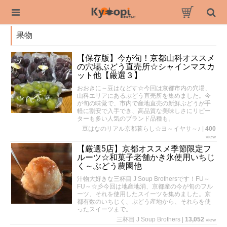
果物
【保存版】今が旬！京都山科オススメ
の穴場ぶどう直売所☆シャインマスカ
ット他【厳選３】
おおきに～豆はなどす☆今回は京都市内の穴場、
山科エリアにあるぶどう直売所を集めました。今
が旬の味覚で、市内で産地直売の新鮮ぶどうが手
軽に割安で入手でき、高品質な美味しさにリピー
ターも多い人気のブランド品種も。
豆はなのリアル京都暮らし☆ヨ～イヤサ～♪
|
400
view
【厳選5店】京都オススメ季節限定フ
ルーツ☆和菓子老舗かき氷使用いちじ
く～ぶどう農園他
汁物大好きな三杯目 J Soup Brothersです！FU～
FU～☆彡今回は地産地消、京都産の今が旬のフル
ーツ、それを使用したスイーツを集めました。京
都有数のいちじく、ぶどう産地から、それらを使
ったスイーツまで。
三杯目 J Soup Brothers
|
13,052
view