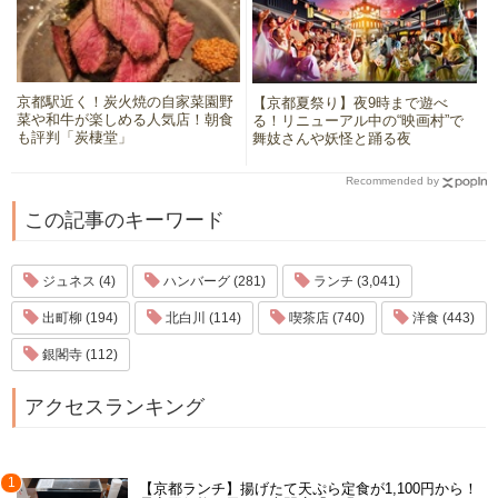
京都駅近く！炭火焼の自家菜園野
【京都夏祭り】夜9時まで遊べ
菜や和牛が楽しめる人気店！朝食
る！リニューアル中の“映画村”で
も評判「炭棲堂」
舞妓さんや妖怪と踊る夜
Recommended by
この記事のキーワード
ジュネス (4)
ハンバーグ (281)
ランチ (3,041)
出町柳 (194)
北白川 (114)
喫茶店 (740)
洋食 (443)
銀閣寺 (112)
アクセスランキング
1
【京都ランチ】揚げたて天ぷら定食が1,100円から！