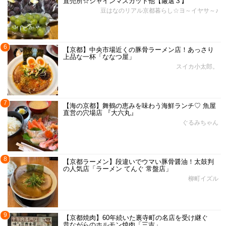
直売所☆シャインマスカット他【厳選３】
豆はなのリアル京都暮らし☆ヨ～イヤサ～♪
6
【京都】中央市場近くの豚骨ラーメン店！あっさり
上品な一杯「ななつ屋」
スイカ小太郎。
7
【海の京都】舞鶴の恵みを味わう海鮮ランチ♡ 魚屋
直営の穴場店 『大六丸』
ぐるみちゃん
8
【京都ラーメン】段違いでウマい豚骨醤油！太鼓判
の人気店「ラーメン てんぐ 常盤店」
柳町イズル
9
【京都焼肉】60年続いた裏寺町の名店を受け継ぐ
昔ながらのホルモン焼肉「三吉」