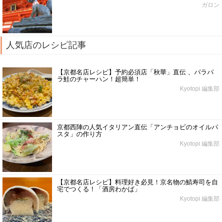
ガロン
人気店のレシピ記事
【京都名店レシピ】予約必須店「秋華」直伝 、パラパ
ラ鮭のチャーハン！超簡単！
Kyotopi 編集部
京都西陣の人気イタリアン直伝「アンチョビのオイルパ
スタ」の作り方
Kyotopi 編集部
【京都名店レシピ】料理好き必見！京名物の鯖寿司を自
宅でつくる！「酒房わかば」
Kyotopi 編集部