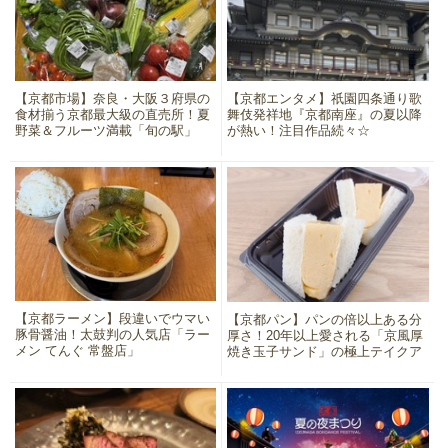
【京都市場】奈良・大阪３府県の
【京都エンタメ】祇園四条通り歌
食材揃う京都最大級の直売所！夏
舞伎発祥地『京都南座』の夏以降
野菜＆フルーツ満載「旬の駅」
が熱い！注目作品続々☆
【京都ラーメン】段違いでウマい
【京都パン】パンの倍以上ある分
豚骨醤油！太鼓判の人気店「ラー
厚さ！20年以上愛される「京風厚
メン てんぐ 常盤店」
焼き玉子サンド」の極上テイクア
ウト