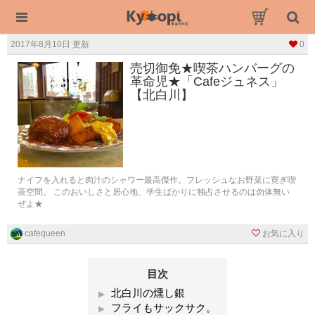
2017年8月10日 更新
0
売切御免★喫茶ハンバーグの
革命児★「Cafeジュネス」
【北白川】
ナイフを入れると肉汁のシャワー最高傑作。フレッシュなお野菜に寛ぎ喫
茶空間。 このおいしさと居心地、学生ばかりに独占させるのは勿体無い
ぜよ★
cafequeen
お気に入り
目次
北白川の燻し銀
フライもサックサク。