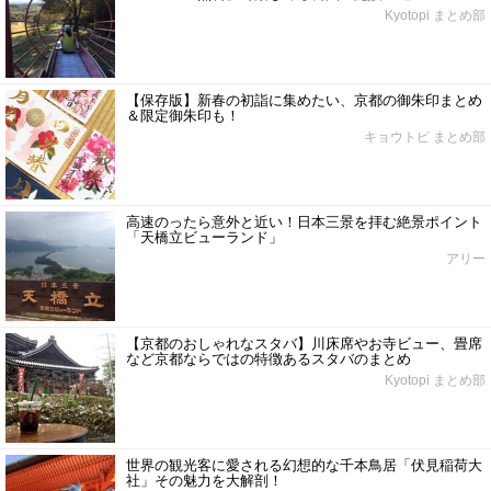
Kyotopi まとめ部
【保存版】新春の初詣に集めたい、京都の御朱印まとめ
＆限定御朱印も！
キョウトピ まとめ部
高速のったら意外と近い！日本三景を拝む絶景ポイント
「天橋立ビューランド」
アリー
【京都のおしゃれなスタバ】川床席やお寺ビュー、畳席
など京都ならではの特徴あるスタバのまとめ
Kyotopi まとめ部
世界の観光客に愛される幻想的な千本鳥居「伏見稲荷大
社」その魅力を大解剖！