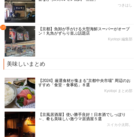
つきはし
10
【京都】魚卸が手がける大型海鮮スーパーがオープ
ン！丸魚がずらり並ぶ話題店
Kyotopi 編集部
美味しいまとめ
【2024】厳選食材が集まる"京都中央市場" 周辺のお
すすめ「食堂・食事処」８選
Kyotopi まとめ部
【京風居酒屋】使い勝手良好！日本酒でしっぽり
～、肴も美味しい激ウマ居酒屋５選
スイカ小太郎。