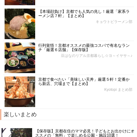
【本場顔負け】京都でも人気の兆し！厳選「家系ラ
ーメン店７軒」【まとめ】
キョウトピラーメン部
行列覚悟！京都オススメの最強コスパで有名なラン
チ「厳選６店舗」【保存版】
豆はなのリアル京都暮らし☆ヨ～イヤサ～♪
京都で食べたい「美味しい天丼」厳選５軒！定番か
ら新店、穴場まで【まとめ】
Kyotopi まとめ部
楽しいまとめ
【保存版】京都在住のママ必見！子どもとお出かけにオ
ススメの「無料」で楽しめる公園・施設10選！