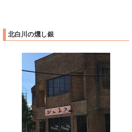
北白川の燻し銀