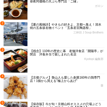
昼夜同価格の天ぷら専門店「ご縁」
ガロン
2
【夏の風物詩】やきもの好きよ、京都へ集え！清水
焼の五条坂名物イベント「五条若宮陶器祭」
三杯目 J Soup Brothers
3
【残念】110年の歴史に幕 老舗洋食店「開陽亭」が
閉店 洋食弁当で親しまれた名店
Kyotopi 編集部
4
【京都グルメ】魯山人も愛した創業160年の鶏専門
店！1個から買える"極上からあげ"
葵
5
【保存版】今が旬！京都山科オススメの穴場ぶどう