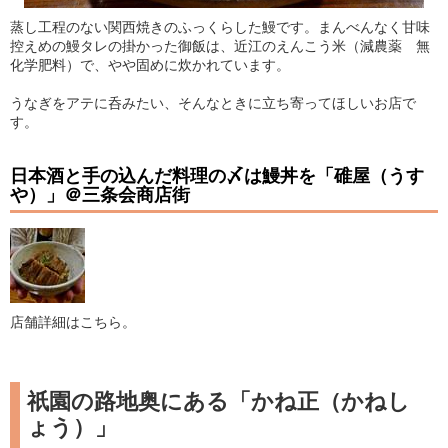
蒸し工程のない関西焼きのふっくらした鰻です。まんべんなく甘味
控えめの鰻タレの掛かった御飯は、近江のえんこう米（減農薬 無
化学肥料）で、やや固めに炊かれています。
うなぎをアテに呑みたい、そんなときに立ち寄ってほしいお店で
す。
日本酒と手の込んだ料理の〆は鰻丼を「碓屋（うす
や）」＠三条会商店街
店舗詳細はこちら。
祇園の路地奥にある「かね正（かねし
ょう）」