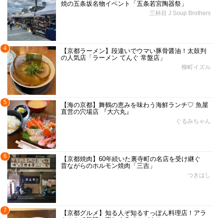
焼の五条坂名物イベント「五条若宮陶器祭」
三杯目 J Soup Brothers
4
【京都ラーメン】段違いでウマい豚骨醤油！太鼓判
の人気店「ラーメン てんぐ 常盤店」
柳町イズル
5
【海の京都】舞鶴の恵みを味わう海鮮ランチ♡ 魚屋
直営の穴場店 『大六丸』
ぐるみちゃん
6
【京都焼肉】60年続いた裏寺町の名店を受け継ぐ
昔ながらのホルモン焼肉「三吉」
つきはし
7
【京都グルメ】知る人ぞ知るすっぽん料理店！アラ