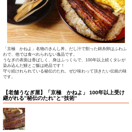
「京極 かねよ」名物のきんし丼。だし汁で割った錦糸卵はふわふ
わで、他では食べれられない逸品です。
うなぎの表面は香ばしく、身はふっくらで、100年以上続くタレが
染み込んだ鰻とご飯は絶品です！
守り続けれられている秘伝のたれ、ぜひ味わって頂きたい伝統の味
です。
【老舗うなぎ屋】「京極 かねよ」 100年以上受け
継がれる"秘伝のたれ"と"技術"