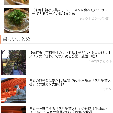
【京都】朝から美味しいラーメンが食べたい！“朝ラ
ー”できるラーメン店【まとめ】
キョウトピラーメン部
楽しいまとめ
【保存版】京都在住のママ必見！子どもとお出かけにオ
ススメの「無料」で楽しめる公園・施設10選！
Kyotopi まとめ部
世界の観光客に愛される幻想的な千本鳥居「伏見稲荷大
社」その魅力を大解剖！
ガロン
世界中を魅了する「伏見稲荷大社」の神髄は”お山めぐ
り”にあり！朱色の鳥居が続く幻想的な世界