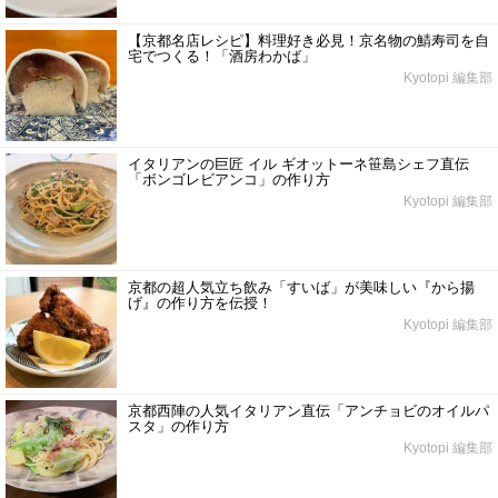
【京都名店レシピ】料理好き必見！京名物の鯖寿司を自
宅でつくる！「酒房わかば」
Kyotopi 編集部
イタリアンの巨匠 イル ギオットーネ笹島シェフ直伝
「ボンゴレビアンコ」の作り方
Kyotopi 編集部
京都の超人気立ち飲み「すいば」が美味しい『から揚
げ』の作り方を伝授！
Kyotopi 編集部
京都西陣の人気イタリアン直伝「アンチョビのオイルパ
スタ」の作り方
Kyotopi 編集部