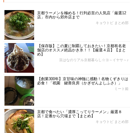
京都ラーメンを極める！行列必至の人気店「厳選12
店」市内から郊外店まで
キョウトピ まとめ部
【保存版】この夏に制覇しておきたい！京都有名老
舗店のオススメ絶品かき氷！！【厳選４店】【まと
め】
豆はなのリアル京都暮らし☆ヨ～イヤサ～♪
【創業300年】京甘味の神髄に感動！名物くずきりは
必食！「祇園 鍵善良房（かぎぜんよしふさ）」
ミート姫
京都で食べたい「濃厚こってりラーメン」厳選８
店！定番から穴場まで【まとめ】
キョウトピ まとめ部