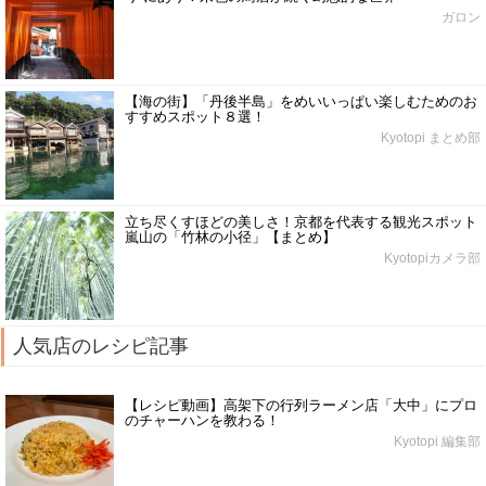
ガロン
【海の街】「丹後半島」をめいいっぱい楽しむためのお
すすめスポット８選！
Kyotopi まとめ部
立ち尽くすほどの美しさ！京都を代表する観光スポット
嵐山の「竹林の小径」【まとめ】
Kyotopiカメラ部
人気店のレシピ記事
【レシピ動画】高架下の行列ラーメン店「大中」にプロ
のチャーハンを教わる！
Kyotopi 編集部