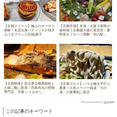
【京都スイーツ】極上のサクサク
【京都市場】奈良・大阪３府県の
体験！名店出身パティシエが焼き
食材揃う京都最大級の直売所！夏
上げるフランス伝統j菓子
野菜＆フルーツ満載「旬の駅」
【京都朝食】炭火香る極厚銀鮭と
【京都グルメ】ハマる極太平打ち
土鍋ご飯に歓喜！四条烏丸の朝食
蕎麦！人気スーパー銭湯「力の
専門店「京都 いとおかし」
湯」の食事処に新店
Recommended by
この記事のキーワード