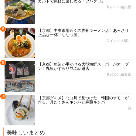
カルトで気軽に楽しめる「ツバクロ」
Kyotopi 編集部
8
【京都】中央市場近くの豚骨ラーメン店！あっさり
上品な一杯「ななつ屋」
スイカ小太郎。
9
【京都】魚卸が手がける大型海鮮スーパーがオープ
ン！丸魚がずらり並ぶ話題店
Kyotopi 編集部
10
【京都グルメ】北白川で見つけた！韓国のオモニが
作る、具だくさんキンパと麻薬キンパ
葵
美味しいまとめ