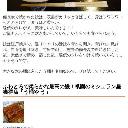
備長炭で焼かれた鰻は、表面がカリッと香ばしく、身はフワフワ～
っととろけてしまうほど柔らか。
秘伝のタレが又、美味しいんですよ！！
ご飯もふっくらと炊きあがっていて、いくらでも食べられそう。
鰻は江戸焼きで、選りすぐりの活鰻を背から開き、背びれ、尾び
れ、向骨を取り除き、竹串で刺し、熊野の備長炭で白焼きにした
後、天然水で清め、蒸した後、秘伝のタレをつけて焼いていらっし
ゃるそうです。
大きな木の桶に入ったう桶も名物なので、ぜひ試してください。
ふわとろで柔らかな最高の鰻！祇園のミシュラン星
獲得店「う桶や う」