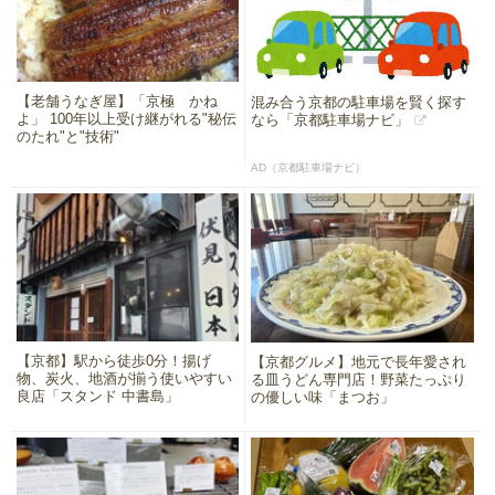
【老舗うなぎ屋】「京極 かね
混み合う京都の駐車場を賢く探す
よ」 100年以上受け継がれる"秘伝
なら「京都駐車場ナビ」
のたれ"と"技術"
AD（京都駐車場ナビ）
【京都】駅から徒歩0分！揚げ
【京都グルメ】地元で長年愛され
物、炭火、地酒が揃う使いやすい
る皿うどん専門店！野菜たっぷり
良店「スタンド 中書島」
の優しい味「まつお」