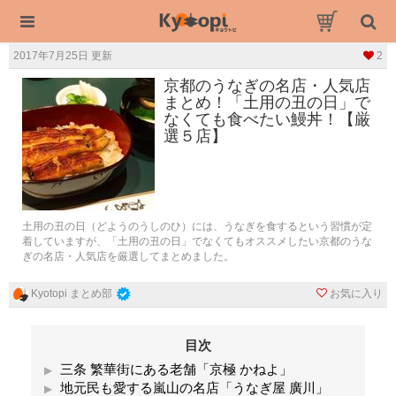
2017年7月25日 更新
2
京都のうなぎの名店・人気店
まとめ！「土用の丑の日」で
なくても食べたい鰻丼！【厳
選５店】
土用の丑の日（どようのうしのひ）には、うなぎを食するという習慣が定
着していますが、「土用の丑の日」でなくてもオススメしたい京都のうな
ぎの名店・人気店を厳選してまとめました。
お気に入り
Kyotopi まとめ部
目次
三条 繁華街にある老舗「京極 かねよ」
地元民も愛する嵐山の名店「うなぎ屋 廣川」