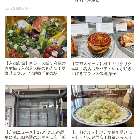
も評判「炭棲堂」
AD（京都駐車場ナビ）
【京都市場】奈良・大阪３府県の
【京都スイーツ】極上のサクサク
食材揃う京都最大級の直売所！夏
体験！名店出身パティシエが焼き
野菜＆フルーツ満載「旬の駅」
上げるフランス伝統j菓子
【京都ニュース】170年以上の歴
【京都グルメ】地元で長年愛され
史に幕…四条通の老舗そば店「総
る皿うどん専門店！野菜たっぷり