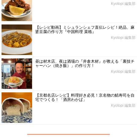
Kyotopi 編集部
【レシピ動画】ミシュランシェフ直伝レシピ！絶品、麻
婆豆腐の作り方『中国料理 菜格』
Kyotopi 編集部
昼は材木店、夜は酒場の『井倉木材』が教える「裏技チ
ャーハン（焼き飯）」の作り方！
Kyotopi 編集部
【京都名店レシピ】料理好き必見！京名物の鯖寿司を自
宅でつくる！「酒房わかば」
Kyotopi 編集部