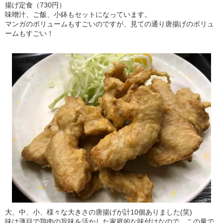
揚げ定食（730円）
味噌汁、ご飯、小鉢もセットになっています。
マンガのボリュームもすごいのですが、見ての通り唐揚げのボリュ
ームもすごい！
大、中、小、様々な大きさの唐揚げが計10個ありました(笑)
味は薄目で鶏肉の旨味を活かした家庭的な味付けなので、この量で