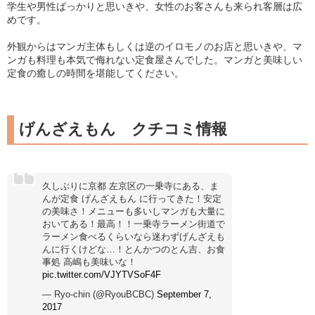
学生や男性ばっかりと思いきや、女性のお客さんも来られ客層は広
めです。
外観からはマンガ主体もしくは逆のイロモノのお店と思いきや、マ
ンガも料理も本気で侮れない定食屋さんでした。マンガと美味しい
定食の癒しの時間を堪能してください。
げんざえもん クチコミ情報
久しぶりに京都 左京区の一乗寺にある、ま
んが定食 げんざえもん に行ってきた！安定
の美味さ！メニューも多いしマンガも大量に
おいてある！最高！！一乗寺ラーメン街道で
ラーメン食べるくらいなら迷わずげんざえも
んに行くけどな…！とんかつのとん吉、お食
事処 高嶋も美味いな！
pic.twitter.com/VJYTVSoF4F
— Ryo-chin (@RyouBCBC)
September 7,
2017