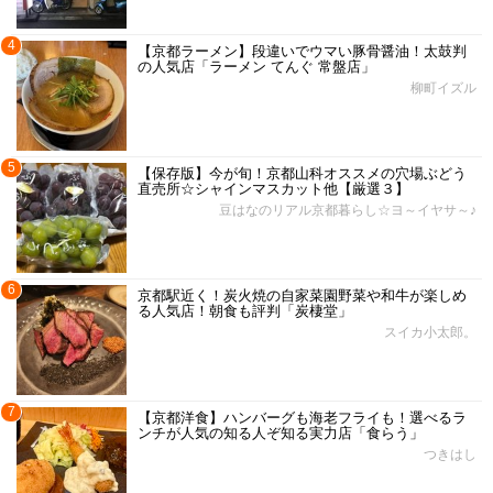
4
【京都ラーメン】段違いでウマい豚骨醤油！太鼓判
の人気店「ラーメン てんぐ 常盤店」
柳町イズル
5
【保存版】今が旬！京都山科オススメの穴場ぶどう
直売所☆シャインマスカット他【厳選３】
豆はなのリアル京都暮らし☆ヨ～イヤサ～♪
6
京都駅近く！炭火焼の自家菜園野菜や和牛が楽しめ
る人気店！朝食も評判「炭棲堂」
スイカ小太郎。
7
【京都洋食】ハンバーグも海老フライも！選べるラ
ンチが人気の知る人ぞ知る実力店「食らう」
つきはし