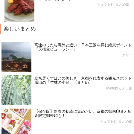
キョウトピ まとめ部
楽しいまとめ
高速のったら意外と近い！日本三景を拝む絶景ポイント
「天橋立ビューランド」
アリー
立ち尽くすほどの美しさ！京都を代表する観光スポット
嵐山の「竹林の小径」【まとめ】
Kyotopiカメラ部
【保存版】新春の初詣に集めたい、京都の御朱印まとめ
＆限定御朱印も！
キョウトピ まとめ部