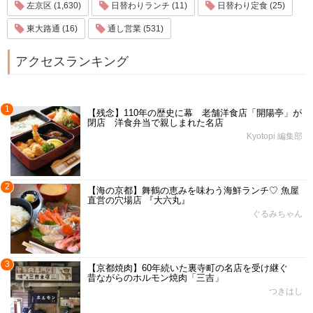
左京区 (1,630)
日替わりランチ (11)
日替わり定食 (25)
東大路通 (16)
通し営業 (531)
アクセスランキング
1
【残念】110年の歴史に幕 老舗洋食店「開陽亭」が
閉店 洋食弁当で親しまれた名店
Kyotopi 編集部
2
【海の京都】舞鶴の恵みを味わう海鮮ランチ♡ 魚屋
直営の穴場店 『大六丸』
ぐるみちゃん
3
【京都焼肉】60年続いた裏寺町の名店を受け継ぐ
昔ながらのホルモン焼肉「三吉」
つきはし