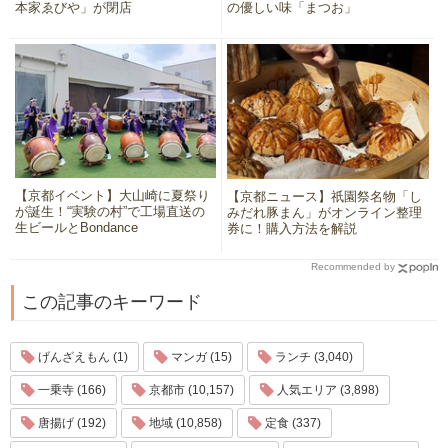
本家ゑびや」が閉店
の優しい味「まつお」
【京都イベント】大山崎に夏祭り
【京都ニュース】祇園祭名物「し
が誕生！“実験の村”で工場直送の
みだれ豚まん」がオンライン整理
生ビールとBondance
券に！購入方法を解説
Recommended by
この記事のキーワード
げんざえもん (1)
マンガ (15)
ランチ (3,040)
一乗寺 (166)
京都市 (10,157)
人気エリア (3,898)
唐揚げ (192)
地域 (10,858)
定食 (337)