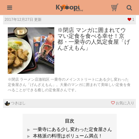
2017年12月27日 更新
1
※閉店 マンガに囲まれてウ
マい定食を食べる幸せ！京
都・一乗寺の人気定食屋「げ
んざえもん」
※閉店 ラーメン店激戦区 一乗寺のメインストリートにある少し変わった
定食屋さん「げんざえもん」。大量のマンガに囲まれて美味しい定食を食
べることができる癒しの定食屋さんです。
つきはし
お気に入り
目次
一乗寺にある少し変わった定食屋さん
本格派の料理はボリューム満点！