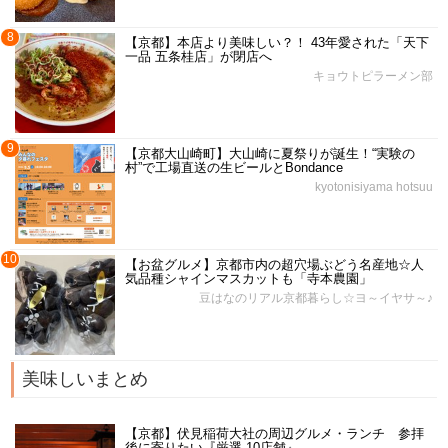
8
【京都】本店より美味しい？！ 43年愛された「天下
一品 五条桂店」が閉店へ
キョウトピラーメン部
9
【京都大山崎町】大山崎に夏祭りが誕生！“実験の
村”で工場直送の生ビールとBondance
kyotonisiyama hotsuu
10
【お盆グルメ】京都市内の超穴場ぶどう名産地☆人
気品種シャインマスカットも「寺本農園」
豆はなのリアル京都暮らし☆ヨ～イヤサ～♪
美味しいまとめ
【京都】伏見稲荷大社の周辺グルメ・ランチ 参拝
後に寄りたい『厳選 10店舗』