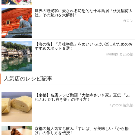
世界の観光客に愛される幻想的な千本鳥居「伏見稲荷大
社」その魅力を大解剖！
ガロン
【海の街】「丹後半島」をめいいっぱい楽しむためのお
すすめスポット８選！
Kyotopi まとめ部
人気店のレシピ記事
【京都】名店レシピ動画『大徳寺さいき家』直伝 「ふ
わふわ だし巻き卵」の作り方！
Kyotopi 編集部
京都の超人気立ち飲み「すいば」が美味しい『から揚
げ』の作り方を伝授！