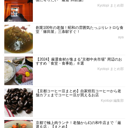
Kyotopi まとめ部
創業100年の老舗！昭和の雰囲気たっぷりレトロな食
堂「篠田屋」三条駅すぐ！
aya
【2024】厳選食材が集まる"京都中央市場" 周辺のお
すすめ「食堂・食事処」８選
Kyotopi まとめ部
【京都コーヒー豆まとめ】自家焙煎コーヒーから老
舗カフェまでコーヒー豆が買えるお店
Kyotopi 編集部
京都で極上肉ランチ！老舗から幻の和牛店まで「厳
選６店」【まとめ】