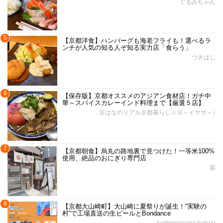
ぐるみちゃん
5
【京都洋食】ハンバーグも海老フライも！選べるラ
ンチが人気の知る人ぞ知る実力店「食らう」
つきはし
6
【保存版】京都オススメのアジアン食材店！ガチ中
華～スパイスカレーインド料理まで【厳選５店】
豆はなのリアル京都暮らし☆ヨ～イヤサ～♪
7
【京都朝食】烏丸の路地裏で見つけた！一等米100%
使用、絶品のおにぎり専門店
葵
8
【京都大山崎町】大山崎に夏祭りが誕生！“実験の
村”で工場直送の生ビールとBondance