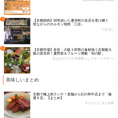
kyotonisiyama hotsuu
9
【京都焼肉】60年続いた裏寺町の名店を受け継ぐ
昔ながらのホルモン焼肉「三吉」
つきはし
10
【京都市場】奈良・大阪３府県の食材揃う京都最大
級の直売所！夏野菜＆フルーツ満載「旬の駅」
豆はなのリアル京都暮らし☆ヨ～イヤサ～♪
美味しいまとめ
京都で極上肉ランチ！老舗から幻の和牛店まで「厳
選６店」【まとめ】
キョウトピ まとめ部