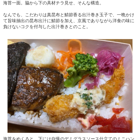
海苔一面。脇から下の具材チラ見せ、そんな構造。
なんでも、こだわりは真昆布と鯖節香る出汁巻き玉子で、一晩かけ
て旨味抽出の昆布出汁に鯖節を加え、京風でありながら洋食の味に
負けないコクを付与した出汁巻きとのこと。
海苔をめくると、下には自慢のデミグラスソース仕立てのミニハン