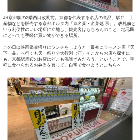
JR京都駅の2階西口改札前。京都を代表する名店の食品、駅弁、土
産物などを販売する京都ポルタ内『京名菓・名菜処 亰』。改札前と
いう利便性のいい場所に立地し、観光客はもちろんのこと、地元民
にとっても手軽に買い物ができる場所。
この日は映画鑑賞帰りにランチをしようと、最初にラーメン店『天
下一品』へ行くも天一祭りで大行列（汗）そこからお店を探すに
も、京都駅周辺のお店はどこも混雑ぎみだろう、ということで、手
軽に食べられるお弁当を買って、自宅で食べようとこちらへ