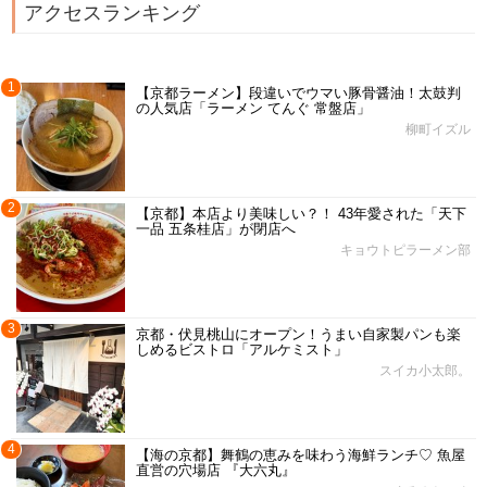
アクセスランキング
1
【京都ラーメン】段違いでウマい豚骨醤油！太鼓判
の人気店「ラーメン てんぐ 常盤店」
柳町イズル
2
【京都】本店より美味しい？！ 43年愛された「天下
一品 五条桂店」が閉店へ
キョウトピラーメン部
3
京都・伏見桃山にオープン！うまい自家製パンも楽
しめるビストロ「アルケミスト」
スイカ小太郎。
4
【海の京都】舞鶴の恵みを味わう海鮮ランチ♡ 魚屋
直営の穴場店 『大六丸』