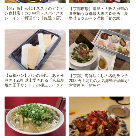
【保存版】京都オススメのアジア
【京都市場】奈良・大阪３府県の
ン食材店！ガチ中華～スパイスカ
食材揃う京都最大級の直売所！夏
レーインド料理まで【厳選５店】
野菜＆フルーツ満載「旬の駅」
【京都パン】パンの倍以上ある分
【京都】海鮮尽くしの名物ランチ
厚さ！20年以上愛される「京風厚
2000円！烏丸の人気海鮮居酒屋が
焼き玉子サンド」の極上テイクア
営業再開「雑魚や」
ウト