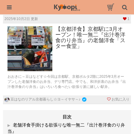
2025年10月2日 更新
1
【京都洋食】京都駅に3月オ
ープン！唯一無二『出汁巻洋
食のり弁当』の老舗洋食「ス
ター食堂」
おおきに～豆はなどす☆今回は京都駅、京都ポルタ2階に2025年3月オー
プンした老舗洋食のお弁当、デリ専門店。中でも、和洋折衷のお弁当『出
汁巻洋食のり弁当』はいろいろ食べたい欲張り派に嬉しい駅弁。
お気に入り
豆はなのリアル京都暮らし☆ヨ～イヤサ～♪
目次
老舗洋食手掛ける欲張りな唯一無二『出汁巻洋食のり弁
当』