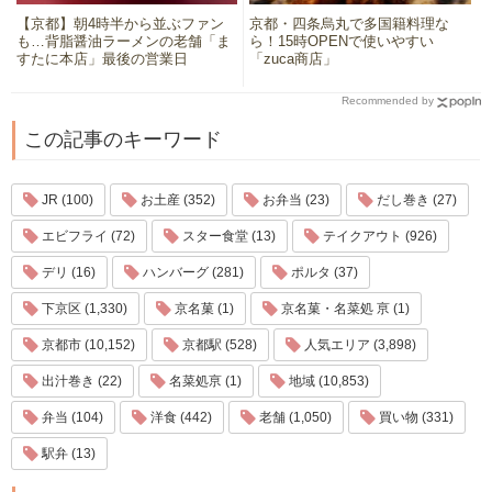
【京都】朝4時半から並ぶファン
京都・四条烏丸で多国籍料理な
も…背脂醤油ラーメンの老舗「ま
ら！15時OPENで使いやすい
すたに本店」最後の営業日
「zuca商店」
Recommended by
この記事のキーワード
JR (100)
お土産 (352)
お弁当 (23)
だし巻き (27)
エビフライ (72)
スター食堂 (13)
テイクアウト (926)
デリ (16)
ハンバーグ (281)
ポルタ (37)
下京区 (1,330)
京名菓 (1)
京名菓・名菜処 亰 (1)
京都市 (10,152)
京都駅 (528)
人気エリア (3,898)
出汁巻き (22)
名菜処亰 (1)
地域 (10,853)
弁当 (104)
洋食 (442)
老舗 (1,050)
買い物 (331)
駅弁 (13)