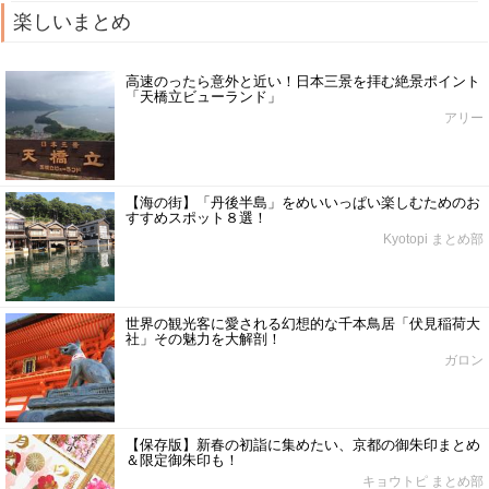
楽しいまとめ
高速のったら意外と近い！日本三景を拝む絶景ポイント
「天橋立ビューランド」
アリー
【海の街】「丹後半島」をめいいっぱい楽しむためのお
すすめスポット８選！
Kyotopi まとめ部
世界の観光客に愛される幻想的な千本鳥居「伏見稲荷大
社」その魅力を大解剖！
ガロン
【保存版】新春の初詣に集めたい、京都の御朱印まとめ
＆限定御朱印も！
キョウトピ まとめ部