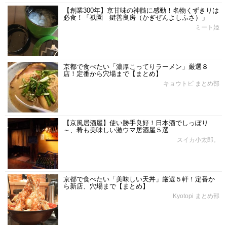
【創業300年】京甘味の神髄に感動！名物くずきりは
必食！「祇園 鍵善良房（かぎぜんよしふさ）」
ミート姫
京都で食べたい「濃厚こってりラーメン」厳選８
店！定番から穴場まで【まとめ】
キョウトピ まとめ部
【京風居酒屋】使い勝手良好！日本酒でしっぽり
～、肴も美味しい激ウマ居酒屋５選
スイカ小太郎。
京都で食べたい「美味しい天丼」厳選５軒！定番か
ら新店、穴場まで【まとめ】
Kyotopi まとめ部