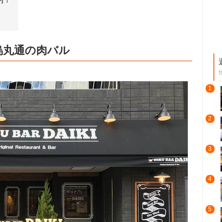
烏丸通の肉バル
1
2
3
4
5