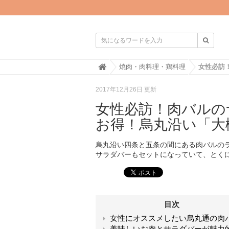

H
焼肉・肉料理・鶏料理
o
m
2017年12月26日 更新
e
女性必訪！肉バルの
お得！烏丸沿い「大
烏丸沿い四条と五条の間にある肉バルの
サラダバーもセットになっていて、とく
目次
女性にオススメしたい烏丸通の肉
美味しいお肉とサラダバーが魅力