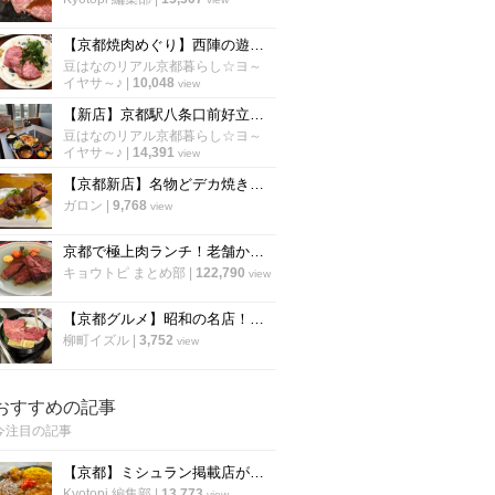
【京都焼肉めぐり】西陣の遊郭リノベーションの老舗焼肉店！コスパ最強でいつも人気☆「焼肉 江畑」
豆はなのリアル京都暮らし☆ヨ～
イヤサ～♪
|
10,048
view
【新店】京都駅八条口前好立地に4月24日グランドオープン！牛しゃぶ牛すき食べ放題「但馬屋」
豆はなのリアル京都暮らし☆ヨ～
イヤサ～♪
|
14,391
view
【京都新店】名物どデカ焼き鳥レバー串99円！人気焼鳥酒場の姉妹店が四条烏丸にオープン
ガロン
|
9,768
view
京都で極上肉ランチ！老舗から幻の和牛店まで「厳選６店」【まとめ】
キョウトピ まとめ部
|
122,790
view
【京都グルメ】昭和の名店！上質なお肉をお手頃価格で！老舗のすき焼き店「キムラ」
柳町イズル
|
3,752
view
おすすめの記事
今注目の記事
【京都】ミシュラン掲載店がスパイスカレーのレシピ公開！カレー専門店「カレープラント」スパイスカレーのレシピ公開！
Kyotopi 編集部
|
13,773
view