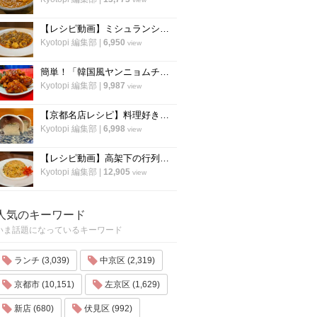
【レシピ動画】ミシュランシェフ直伝レシピ！絶品、麻婆豆腐の作り方『中国料理 菜格』
Kyotopi 編集部
|
6,950
view
簡単！「韓国風ヤンニョムチキン」の作り方！京都の人気韓国料理店『ナム』に教わりました！
Kyotopi 編集部
|
9,987
view
【京都名店レシピ】料理好き必見！京名物の鯖寿司を自宅でつくる！「酒房わかば」
Kyotopi 編集部
|
6,998
view
【レシピ動画】高架下の行列ラーメン店「大中」にプロのチャーハンを教わる！
Kyotopi 編集部
|
12,905
view
人気のキーワード
いま話題になっているキーワード
ランチ (3,039)
中京区 (2,319)
京都市 (10,151)
左京区 (1,629)
新店 (680)
伏見区 (992)