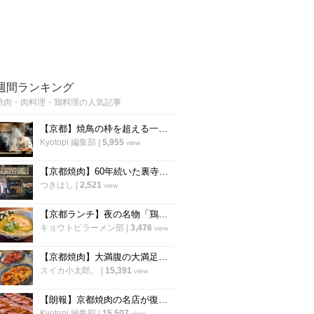
週間ランキング
焼肉・肉料理・鶏料理の人気記事
【京都】焼鳥の枠を超える一軒 薪と炭で魅せるミシュラン掲載の鶏料理店「wabiya」
Kyotopi 編集部
|
5,955
view
【京都焼肉】60年続いた裏寺町の名店を受け継ぐ 昔ながらのホルモン焼肉「三吉」
つきはし
|
2,521
view
【京都ランチ】夜の名物「鶏そば」が昼に登場 炭火焼鳥の人気店「串くら 京都本店」
キョウトピラーメン部
|
3,476
view
【京都焼肉】大満腹の大満足ホルモン焼肉店が伏見桃山にオープン「ひふみ屋」
スイカ小太郎。
|
15,391
view
【朗報】京都焼肉の名店が復活！烏丸御池に『焼肉 三吉』が帰ってきました！
Kyotopi 編集部
|
15,507
view