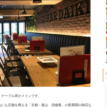
、テーブル席がメインです。
山にも店舗を構える「京都・嵐山 清修庵」の新展開の御店な